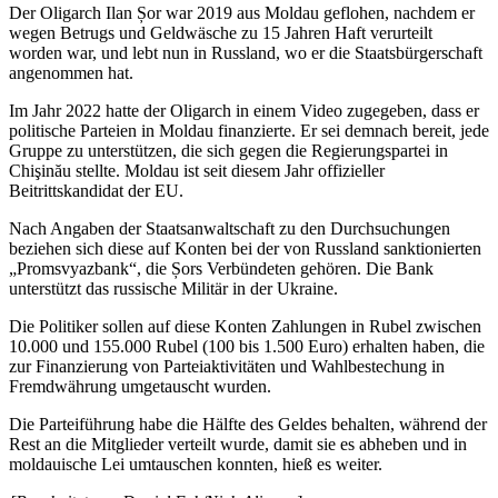
Der Oligarch Ilan Șor war 2019 aus Moldau geflohen, nachdem er
wegen Betrugs und Geldwäsche zu 15 Jahren Haft verurteilt
worden war, und lebt nun in Russland, wo er die Staatsbürgerschaft
angenommen hat.
Im Jahr 2022 hatte der Oligarch in einem Video zugegeben, dass er
politische Parteien in Moldau finanzierte. Er sei demnach bereit, jede
Gruppe zu unterstützen, die sich gegen die Regierungspartei in
Chişinău stellte. Moldau ist seit diesem Jahr offizieller
Beitrittskandidat der EU.
Nach Angaben der Staatsanwaltschaft zu den Durchsuchungen
beziehen sich diese auf Konten bei der von Russland sanktionierten
„Promsvyazbank“, die Șors Verbündeten gehören. Die Bank
unterstützt das russische Militär in der Ukraine.
Die Politiker sollen auf diese Konten Zahlungen in Rubel zwischen
10.000 und 155.000 Rubel (100 bis 1.500 Euro) erhalten haben, die
zur Finanzierung von Parteiaktivitäten und Wahlbestechung in
Fremdwährung umgetauscht wurden.
Die Parteiführung habe die Hälfte des Geldes behalten, während der
Rest an die Mitglieder verteilt wurde, damit sie es abheben und in
moldauische Lei umtauschen konnten, hieß es weiter.