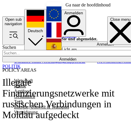
Ga naar de hoofdinhoud
Anmelden
Open sub
Close menu
English
navigation
Deutsch
Français
Sie sind abgemeldet.
Anmelden
Suchen
Licht aus
Español
Anmelden
Ukraine
Politik
Verteidigung
Rapporteur
Newsletters
Event
POLITIK
POLICY AREAS
Illegale
Wirtschaft
Politik
Finanzierungsnetzwerke mit
Agrifood
Gesundheit
russischen Verbindungen in
Tech
Energie, Umwelt & Transport
Moldau aufgedeckt
Verteidigung