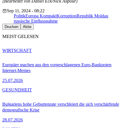
[Bearbeitet von Daniel Eck/Nick Alipour]
Sep 11, 2024 - 08:22
Politik
Europa Kompakt
Korruption
Republik Moldau
russische Einflussnahme
Drucken
Aktie
MEIST GELESEN
WIRTSCHAFT
Europäer machen aus den vorgeschlagenen Euro-Banknoten
Internet-Memes
25.07.2026
GESUNDHEIT
Bulgariens hohe Geburtenrate verschleiert die sich verschärfende
demografische Krise
28.07.2026