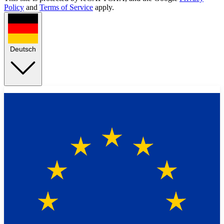
Policy
and
Terms of Service
apply.
Deutsch