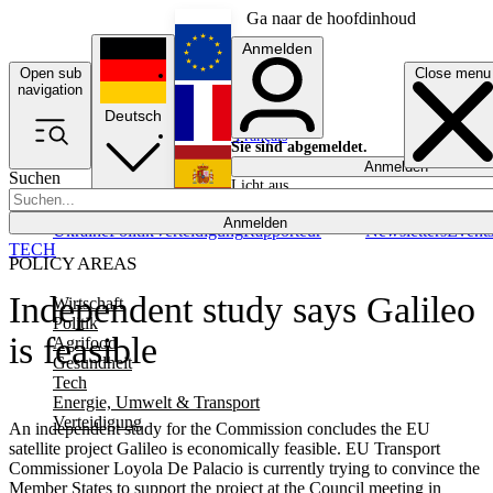
Ga naar de hoofdinhoud
Anmelden
Open sub
Close menu
English
navigation
Deutsch
Français
Sie sind abgemeldet.
Anmelden
Suchen
Licht aus
Español
Anmelden
Ukraine
Politik
Verteidigung
Rapporteur
Newsletters
Event
TECH
POLICY AREAS
Independent study says Galileo
Wirtschaft
Politik
is feasible
Agrifood
Gesundheit
Tech
Energie, Umwelt & Transport
Verteidigung
An independent study for the Commission concludes the EU
satellite project Galileo is economically feasible. EU Transport
Commissioner Loyola De Palacio is currently trying to convince the
Member States to support the project at the Council meeting in