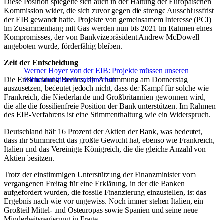
Diese Position spiegelte sich auch in der Haltung der Europäischen
Kommission wider, die sich zuvor gegen die strenge Ausschlussfrist
der EIB gewandt hatte. Projekte von gemeinsamem Interesse (PCI)
im Zusammenhang mit Gas werden nun bis 2021 im Rahmen eines
Kompromisses, der von Bankvizepräsident Andrew McDowell
angeboten wurde, förderfähig bleiben.
Zeit der Entscheidung
Werner Hoyer von der EIB: Projekte müssen unseren
Die Entscheidung Berlins, die Abstimmung am Donnerstag
Klimaambitionen entsprechen
auszusetzen, bedeutet jedoch nicht, dass der Kampf für solche wie
Frankreich, die Niederlande und Großbritannien gewonnen wird,
die alle die fossilienfreie Position der Bank unterstützen. Im Rahmen
des EIB-Verfahrens ist eine Stimmenthaltung wie ein Widerspruch.
Deutschland hält 16 Prozent der Aktien der Bank, was bedeutet,
dass ihr Stimmrecht das größte Gewicht hat, ebenso wie Frankreich,
Italien und das Vereinigte Königreich, die die gleiche Anzahl von
Aktien besitzen.
Trotz der einstimmigen Unterstützung der Finanzminister vom
vergangenen Freitag für eine Erklärung, in der die Banken
aufgefordert wurden, die fossile Finanzierung einzustellen, ist das
Ergebnis nach wie vor ungewiss. Noch immer stehen Italien, ein
Großteil Mittel- und Osteuropas sowie Spanien und seine neue
Minderheitsregierung in Frage.