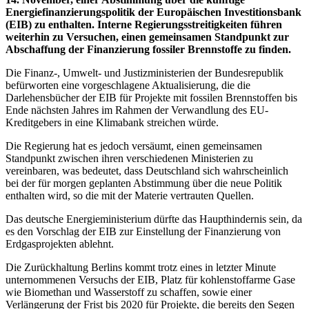
Energiefinanzierungspolitik der Europäischen Investitionsbank
(EIB) zu enthalten. Interne Regierungsstreitigkeiten führen
weiterhin zu Versuchen, einen gemeinsamen Standpunkt zur
Abschaffung der Finanzierung fossiler Brennstoffe zu finden.
Die Finanz-, Umwelt- und Justizministerien der Bundesrepublik
befürworten eine vorgeschlagene Aktualisierung, die die
Darlehensbücher der EIB für Projekte mit fossilen Brennstoffen bis
Ende nächsten Jahres im Rahmen der Verwandlung des EU-
Kreditgebers in eine Klimabank streichen würde.
Die Regierung hat es jedoch versäumt, einen gemeinsamen
Standpunkt zwischen ihren verschiedenen Ministerien zu
vereinbaren, was bedeutet, dass Deutschland sich wahrscheinlich
bei der für morgen geplanten Abstimmung über die neue Politik
enthalten wird, so die mit der Materie vertrauten Quellen.
Das deutsche Energieministerium dürfte das Haupthindernis sein, da
es den Vorschlag der EIB zur Einstellung der Finanzierung von
Erdgasprojekten ablehnt.
Die Zurückhaltung Berlins kommt trotz eines in letzter Minute
unternommenen Versuchs der EIB, Platz für kohlenstoffarme Gase
wie Biomethan und Wasserstoff zu schaffen, sowie einer
Verlängerung der Frist bis 2020 für Projekte, die bereits den Segen