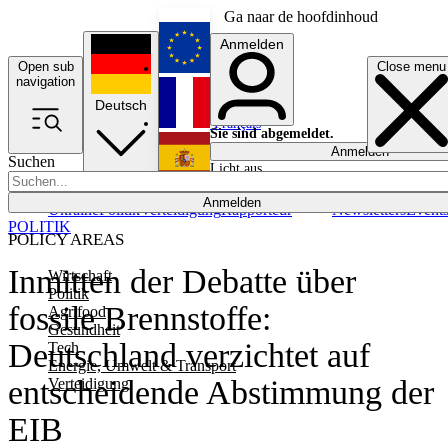
Ga naar de hoofdinhoud
Anmelden
Open sub
Close menu
English
navigation
Deutsch
Français
Sie sind abgemeldet.
Anmelden
Suchen
Licht aus
Español
Anmelden
Ukraine
Politik
Verteidigung
Rapporteur
Newsletters
Event
POLITIK
POLICY AREAS
Inmitten der Debatte über
Wirtschaft
Politik
fossile Brennstoffe:
Agrifood
Gesundheit
Deutschland verzichtet auf
Tech
Energie, Umwelt & Transport
entscheidende Abstimmung der
Verteidigung
EIB