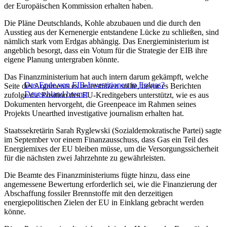
der Europäischen Kommission erhalten haben.
Die Pläne Deutschlands, Kohle abzubauen und die durch den
Ausstieg aus der Kernenergie entstandene Lücke zu schließen, sind
nämlich stark vom Erdgas abhängig. Das Energieministerium ist
angeblich besorgt, dass ein Votum für die Strategie der EIB ihre
eigene Planung untergraben könnte.
Das Finanzministerium hat auch intern darum gekämpft, welche
Das Ende von EIB-Investitionen in Erdgas?
Seite des Arguments es unterstützen sollte, bevor es Berichten
Deutschland bremst
zufolge die Position des EU-Kreditgebers unterstützt, wie es aus
Dokumenten hervorgeht, die Greenpeace im Rahmen seines
Projekts Unearthed investigative journalism erhalten hat.
Staatssekretärin Sarah Ryglewski (Sozialdemokratische Partei) sagte
im September vor einem Finanzausschuss, dass Gas ein Teil des
Energiemixes der EU bleiben müsse, um die Versorgungssicherheit
für die nächsten zwei Jahrzehnte zu gewährleisten.
Die Beamte des Finanzministeriums fügte hinzu, dass eine
angemessene Bewertung erforderlich sei, wie die Finanzierung der
Abschaffung fossiler Brennstoffe mit den derzeitigen
energiepolitischen Zielen der EU in Einklang gebracht werden
könne.