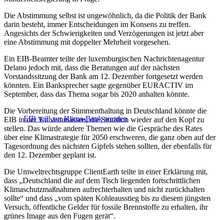
Die Abstimmung selbst ist ungewöhnlich, da die Politik der Bank
darin besteht, immer Entscheidungen im Konsens zu treffen.
Angesichts der Schwierigkeiten und Verzögerungen ist jetzt aber
eine Abstimmung mit doppelter Mehrheit vorgesehen.
Ein EIB-Beamter teilte der luxemburgischen Nachrichtenagentur
Delano jedoch mit, dass die Beratungen auf der nächsten
Vorstandssitzung der Bank am 12. Dezember fortgesetzt werden
könnten. Ein Banksprecher sagte gegenüber EURACTIV im
September, dass das Thema sogar bis 2020 anhalten könnte.
Die Vorbereitung der Stimmenthaltung in Deutschland könnte die
EIB will zur Klima-Bank werden
EIB in der Tat veranlassen, die Situation wieder auf den Kopf zu
stellen. Das würde andere Themen wie die Gespräche des Rates
über eine Klimastrategie für 2050 erschweren, die ganz oben auf der
Tagesordnung des nächsten Gipfels stehen sollten, der ebenfalls für
den 12. Dezember geplant ist.
Die Umweltrechtsgruppe ClientEarth teilte in einer Erklärung mit,
dass „Deutschland die auf dem Tisch liegenden fortschrittlichen
Klimaschutzmaßnahmen aufrechterhalten und nicht zurückhalten
sollte“ und dass „vom späten Kohleausstieg bis zu diesem jüngsten
Versuch, öffentliche Gelder für fossile Brennstoffe zu erhalten, ihr
grünes Image aus den Fugen gerät“.