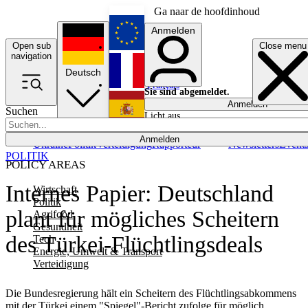
Ga naar de hoofdinhoud
Anmelden
Open sub
Close menu
English
navigation
Deutsch
Français
Sie sind abgemeldet.
Anmelden
Suchen
Licht aus
Español
Anmelden
Ukraine
Politik
Verteidigung
Rapporteur
Newsletters
Event
POLITIK
POLICY AREAS
Internes Papier: Deutschland
Wirtschaft
Politik
plant für mögliches Scheitern
Agrifood
Gesundheit
des Türkei-Flüchtlingsdeals
Tech
Energie, Umwelt & Transport
Verteidigung
Die Bundesregierung hält ein Scheitern des Flüchtlingsabkommens
mit der Türkei einem "Spiegel"-Bericht zufolge für möglich.