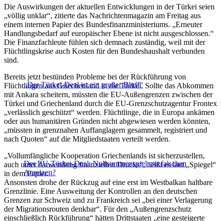
Die Auswirkungen der aktuellen Entwicklungen in der Türkei seien
„völlig unklar“, zitierte das Nachrichtenmagazin am Freitag aus
einem internen Papier des Bundesfinanzministeriums. „Erneuter
Handlungsbedarf auf europäischer Ebene ist nicht ausgeschlossen.“
Die Finanzfachleute fühlen sich demnach zuständig, weil mit der
Flüchtlingskrise auch Kosten für den Bundeshaushalt verbunden
sind.
Bereits jetzt bestünden Probleme bei der Rückführung von
„Der Türkei-Deal ist ein großer Bluff“
Flüchtlingen aus Griechenland in die Türkei. Sollte das Abkommen
mit Ankara scheitern, müssten die EU-Außengrenzen zwischen der
Türkei und Griechenland durch die EU-Grenzschutzagentur Frontex
„verlässlich geschützt“ werden. Flüchtlinge, die in Europa ankämen
oder aus humanitären Gründen nicht abgewiesen werden könnten,
„müssten in grenznahen Auffanglagern gesammelt, registriert und
nach Quoten“ auf die Mitgliedstaaten verteilt werden.
„Vollumfängliche Kooperation Griechenlands ist sicherzustellen,
Der EU-Türkei-Deal: Nullsummenspiel mit falschen
auch unter Anwendung finanziellen Drucks“, heißt es laut „Spiegel“
Anreizen?
in dem Papier.
Ansonsten drohe der Rückzug auf eine erst im Westbalkan haltbare
Grenzlinie. Eine Ausweitung der Kontrollen an den deutschen
Grenzen zur Schweiz und zu Frankreich sei „bei einer Verlagerung
der Migrationsrouten denkbar“. Für den „Außengrenzschutz
einschließlich Rückführung“ hätten Drittstaaten „eine gesteigerte