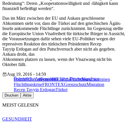
Bedeutung“: Deren „Kooperationswilligkeit und -fähigkeit kann
finanziell befleißigt werden“.
Das im März zwischen der EU und Ankara geschlossene
Abkommen sieht vor, dass die Türkei auf den griechischen Ägäis-
Inseln ankommende Flüchtlinge zurücknimmt. Im Gegenzug stellte
die Europäische Union Visafreiheit für türkische Bürger in Aussicht,
die Voraussetzungen dafür sehen viele EU-Politiker wegen der
repressiven Reaktion des türkischen Präsidenten Recep
Tayyip Erdogan auf den Putschversuch aber nicht als gegeben.
Ankara droht, das
Abkommen platzen zu lassen, wenn der Visazwang nicht bis
Oktober fällt.
Aug 19, 2016 - 14:59
Österreichs Außenpolitik führt Deutschland vor
Politik
EU-Außenpolitik
Europa
Flüchtlingsabkommen
Flüchtlingskrise
FRONTEX
Grenzschutz
Migration
Recep Tayyip Erdogan
Türkei
Drucken
Aktie
MEIST GELESEN
GESUNDHEIT