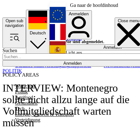
Ga naar de hoofdinhoud
Anmelden
Open sub
Close menu
English
navigation
Deutsch
Français
Sie sind abgemeldet.
Anmelden
Suchen
Licht aus
Español
Anmelden
Ukraine
Politik
Verteidigung
Rapporteur
Newsletters
Event
POLITIK
POLICY AREAS
INTERVIEW: Montenegro
Wirtschaft
Politik
sollte nicht allzu lange auf die
Agrifood
Gesundheit
Vollmitgliedschaft warten
Tech
Energie, Umwelt & Transport
müssen
Verteidigung