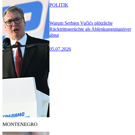
POLITIK
Warum Serbien Vučićs plötzliche
Rücktrittsgerüchte als Ablenkungsmanöver
abtut
05.07.2026
MONTENEGRO