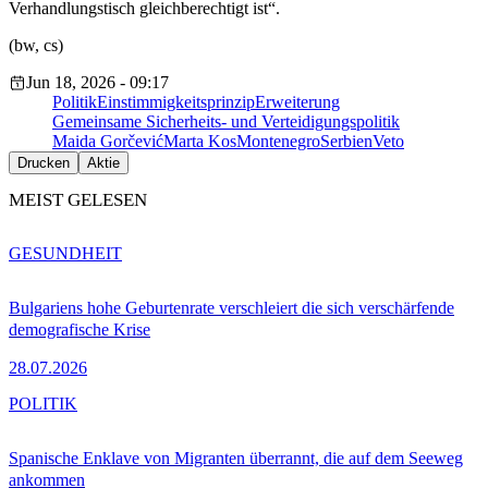
Verhandlungstisch gleichberechtigt ist“.
(bw, cs)
Jun 18, 2026 - 09:17
Politik
Einstimmigkeitsprinzip
Erweiterung
Gemeinsame Sicherheits- und Verteidigungspolitik
Maida Gorčević
Marta Kos
Montenegro
Serbien
Veto
Drucken
Aktie
MEIST GELESEN
GESUNDHEIT
Bulgariens hohe Geburtenrate verschleiert die sich verschärfende
demografische Krise
28.07.2026
POLITIK
Spanische Enklave von Migranten überrannt, die auf dem Seeweg
ankommen