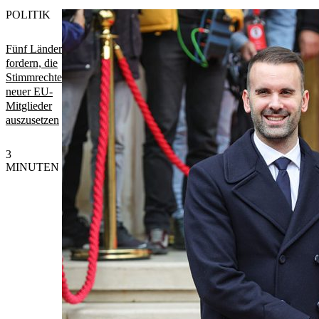
POLITIK
Fünf Länder
fordern, die
Stimmrechte
neuer EU-
Mitglieder
auszusetzen
3
MINUTEN