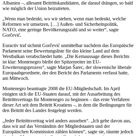
Albanien –, allesamt Beitrittskandidaten, die darauf drängen, so bald
wie möglich der Union beizutreten.
„Wenn man bedenkt, wo wir stehen, wenn man bedenkt, welche
Reformen wir umsetzen, […] Außen- und Sicherheitspolitik,
NATO, eine geringe Bevölkerungszahl und so weiter“, sagte
Gorčević.
Euractiv traf sichmit Gorčević unmittelbar nachdem das Europäische
Parlament seine Bewertungsliste für das kleine Land auf dem
Westbalkan verabschiedet hatte. „Die Kernaussage dieses Berichts
ist klar: Montenegro bleibt der Spitzenreiter im EU-
Erweiterungsprozess“, sagte Marjan Šarec, der slowenische liberale
Europaabgeordnete, der den Bericht des Parlaments verfasst hatte,
am Mittwoch.
Montenegro beantragte 2008 die EU-Mitgliedschaft. Im April
einigten sich die EU-Staaten darauf, mit der Ausarbeitung des
Beitrittsvertrags für Montenegro zu beginnen – das erste Verfahren
dieser Art seit dem Beitritt Kroatiens –, in dem die Bedingungen für
den Beitritt des Landes festgelegt werden.
„Jeder Beitrittsvertrag wird anders aussehen“. „Ich gehe davon aus,
dass wir auf das Verständnis der Mitgliedstaaten und der
Europäischen Kommission zählen können“, sagte sie, räumte jedoch