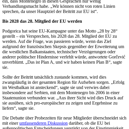
ein, dass Montenegro in diesen Gesprächen nur wenig
Verhandlungsmacht habe. „Wir können nicht von roten Linien
sprechen, da unser Hauptziel der Beitritt zur EU ist“.
Bis 2028 das 28. Mitglied der EU werden
Podgorica hat seine EU-Kampagne unter das Motto „28 by 28“
gestellt – ein Versprechen, bis 2028 das 28. Mitglied der EU zu
werden. Auf die Frage, was passieren würde, wenn das Ziel
aufgrund der französischen Skepsis gegenüber der Erweiterung um
die westlichen Balkanstaaten, technischer Verzögerungen oder
anderer politischer Hindernisse verfehlt würde, antwortete Gorčević
unverblümt. „Das ist Plan A, und wir haben keinen Plan B“, sagte
sie.
Sollte der Beitritt tatsächlich zustande kommen, wird dies
zwangsläufig in der gesamten Region für Aufsehen sorgen. „Erfolg
im Westbalkan ist ansteckend“, sagte sie und verwies dabei
insbesondere auf Serbien, mit dem Montenegro bis 2006 in einer
Staatenunion verbunden war. „Aus ihrer Sicht wird dies Druck auf
sie ausüben, sich pro-europäischer zu zeigen und Ergebnisse zu
liefern“, sagte sie.
Die Debatte über Probezeiten für neue Mitglieder überschneidet sich
mit einer
umfassenderen Diskussion
darüber, ob die EU bei
außenpolitischen Entscheidungen verstärkt von der Einstimmigkeit