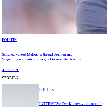
POLITIK
Sánchez kontert Meloni, während Spanien mit
Vergeltungsmaßnahmen wegen Grenzkontrollen droht
07.08.2026
SERBIEN
POLITIK
INTERVIEW: Der Kosovo verdient mehr