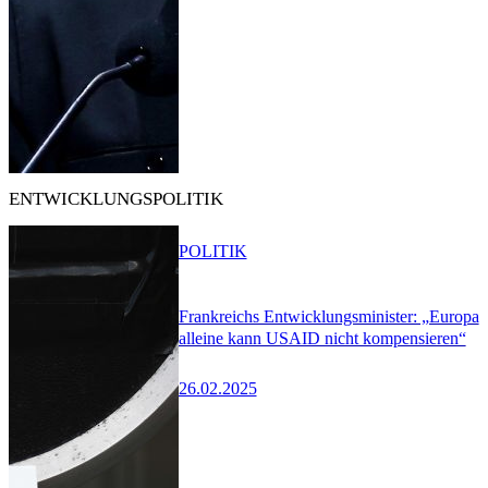
ENTWICKLUNGSPOLITIK
POLITIK
Frankreichs Entwicklungsminister: „Europa
alleine kann USAID nicht kompensieren“
26.02.2025