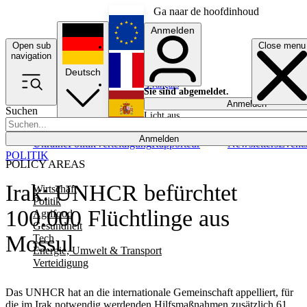
Ga naar de hoofdinhoud
Anmelden
Open sub
Close menu
English
navigation
Deutsch
Français
Sie sind abgemeldet.
Anmelden
Suchen
Licht aus
Español
Anmelden
Ukraine
Politik
Verteidigung
Rapporteur
Newsletters
Event
POLITIK
POLICY AREAS
Irak: UNHCR befürchtet
Wirtschaft
Politik
100.000 Flüchtlinge aus
Agrifood
Gesundheit
Mossul
Tech
Energie, Umwelt & Transport
Verteidigung
Das UNHCR hat an die internationale Gemeinschaft appelliert, für
die im Irak notwendig werdenden Hilfsmaßnahmen zusätzlich 61