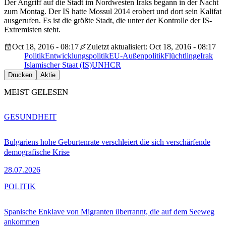
Der Angriff auf die Stadt im Nordwesten Iraks begann in der Nacht
zum Montag. Der IS hatte Mossul 2014 erobert und dort sein Kalifat
ausgerufen. Es ist die größte Stadt, die unter der Kontrolle der IS-
Extremisten steht.
Oct 18, 2016 - 08:17
Zuletzt aktualisiert: Oct 18, 2016 - 08:17
Politik
Entwicklungspolitik
EU-Außenpolitik
Flüchtlinge
Irak
Islamischer Staat (IS)
UNHCR
Drucken
Aktie
MEIST GELESEN
GESUNDHEIT
Bulgariens hohe Geburtenrate verschleiert die sich verschärfende
demografische Krise
28.07.2026
POLITIK
Spanische Enklave von Migranten überrannt, die auf dem Seeweg
ankommen