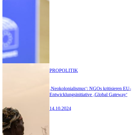
PRO
POLITIK
‚Neokolonialismus‘: NGOs kritisieren EU-
Entwicklungsinitiative ‚Global Gateway‘
14.10.2024