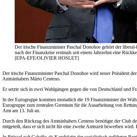
Der irische Finanzminister Paschal Donohoe gehört der liberal-
nach der Finanzkrise erstmals seit einem Jahrzehnt eine Rückk
[EPA-EFE/OLIVIER HOSLET]
Der irische Finanzminister Paschal Donohoe wird neuer Präsident de
Amtsinhabers Mário Centeno.
Er setzte sich in zwei Wahlgängen gegen die von Deutschland und Fr
In der Eurogruppe kommen monatlich die 19 Finanzminister der Währu
Eurogruppe zum zentralen Gremium für die Ausarbeitung von Rettung
Amt am 13. Juli an.
Durch den Rückzug des Amtsinhabers Centeno benötigte der Club der
mitgeteilt, dass er sich nicht für eine zweite Amtszeit bewerben wird.
In Brüssel galt Calviño als Kandidatin der sozialistisch geführten R