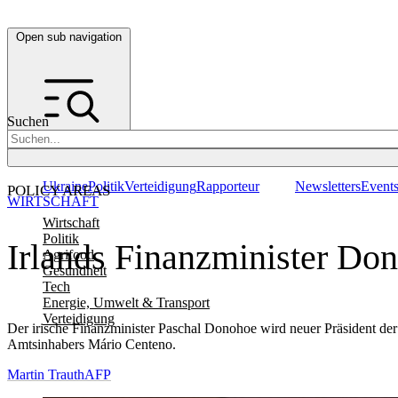
Open sub navigation
Suchen
Ukraine
Politik
Verteidigung
Rapporteur
Newsletters
Event
POLICY AREAS
WIRTSCHAFT
Wirtschaft
Politik
Irlands Finanzminister Do
Agrifood
Gesundheit
Tech
Energie, Umwelt & Transport
Verteidigung
Der irische Finanzminister Paschal Donohoe wird neuer Präsident d
Amtsinhabers Mário Centeno.
Martin Trauth
AFP