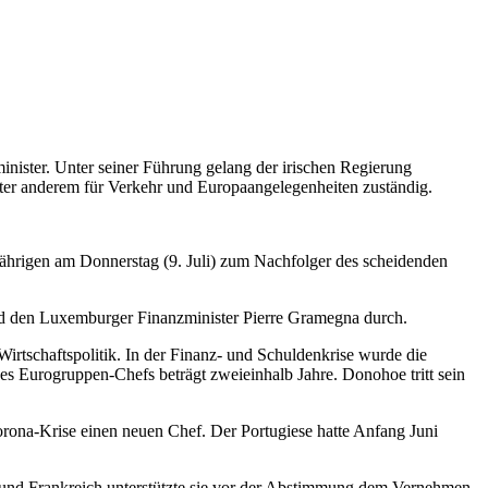
minister. Unter seiner Führung gelang der irischen Regierung
nter anderem für Verkehr und Europaangelegenheiten zuständig.
ährigen am Donnerstag (9. Juli) zum Nachfolger des scheidenden
und den Luxemburger Finanzminister Pierre Gramegna durch.
tschaftspolitik. In der Finanz- und Schuldenkrise wurde die
 Eurogruppen-Chefs beträgt zweieinhalb Jahre. Donohoe tritt sein
rona-Krise einen neuen Chef. Der Portugiese hatte Anfang Juni
nd und Frankreich unterstützte sie vor der Abstimmung dem Vernehmen