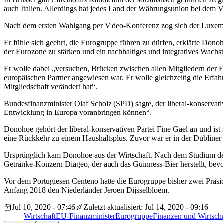
auch Italien. Allerdings hat jedes Land der Währungsunion bei dem 
Nach dem ersten Wahlgang per Video-Konferenz zog sich der Luxembu
Er fühle sich geehrt, die Eurogruppe führen zu dürfen, erklärte Dono
der Eurozone zu stärken und ein nachhaltiges und integratives Wachst
Er wolle dabei „versuchen, Brücken zwischen allen Mitgliedern der E
europäischen Partner angewiesen war. Er wolle gleichzeitig die Erfahr
Mitgliedschaft verändert hat“.
Bundesfinanzminister Olaf Scholz (SPD) sagte, der liberal-konservative
Entwicklung in Europa voranbringen können“.
Donohoe gehört der liberal-konservativen Partei Fine Gael an und ist 
eine Rückkehr zu einem Haushaltsplus. Zuvor war er in der Dubliner
Ursprünglich kam Donohoe aus der Wirtschaft. Nach dem Studium de
Getränke-Konzern Diageo, der auch das Guinness-Bier herstellt, bevor
Vor dem Portugiesen Centeno hatte die Eurogruppe bisher zwei Präs
Anfang 2018 den Niederländer Jeroen Dijsselbloem.
Jul 10, 2020 - 07:46
Zuletzt aktualisiert: Jul 14, 2020 - 09:16
Wirtschaft
EU-Finanzminister
Eurogruppe
Finanzen und Wirtscha