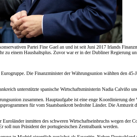
konservativen Partei Fine Gael an und ist seit Juni 2017 Irlands Finanz
ehr zu einem Haushaltsplus. Zuvor war er in der Dubliner Regierung u
r Eurogruppe. Die Finanzminister der Währungsunion wählten den 45-J
ankreich unterstützte spanische Wirtschaftsministerin Nadia Calviño 
ngsunion zusammen. Hauptaufgabe ist eine enge Koordinierung der Wir
sprogrammen für vom Staatsbankrott bedrohte Länder. Die Amtszeit des
 Euroländer inmitten des schweren Wirtschaftseinbruchs wegen der Co
 Er soll nun Präsident der portugiesischen Zentralbank werden.
egierung in Madrid eigentlich zunächst als Favoritin. Neben Deutschla