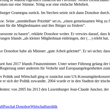
Votum nur eine Stimme. Nötig war eine einfache Mehrheit.
rger Gramegna zurück. Im Stechen setzte sich dann Donohoe durch. D
hoe. Seine „unmittelbare Priorität“ sei es, „einen gemeinsamen Weg zu
um für die Mitgliedstaaten und ihre Bürger zu fördern“.
urozone zu bauen“, erklärte Donohoe weiter. Er verwies darauf, dass I
ungen Irlands „als kleiner Mitgliedstaat einbringen, der (…) erlebt hat,
 Donohoe habe als Minister „gute Arbeit geleistet“. Er sei sicher, dass
seit Juni 2017 Irlands Finanzminister. Unter seiner Führung gelang der 
 Regierung unter anderem für Verkehr und Europaangelegenheiten zust
r Politik und Wirtschaft ging er zunächst zum US-Konsumgüterkonzer
 er sich der Politik zuwandte. 2004 wurde er in den Stadtrat der irisch
identen: von 2005 bis 2013 den Luxemburger Jean-Claude Juncker, der
ft
Paschal Donohoe
Wirtschaftspolitik