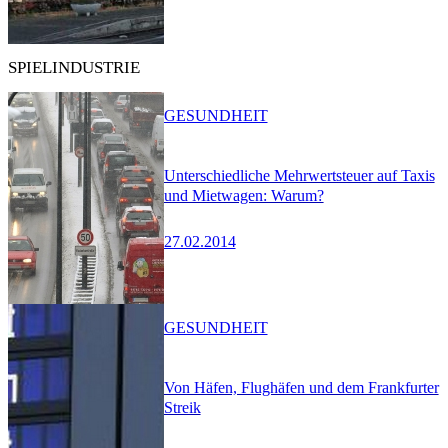
SPIELINDUSTRIE
GESUNDHEIT
Unterschiedliche Mehrwertsteuer auf Taxis
und Mietwagen: Warum?
27.02.2014
GESUNDHEIT
Von Häfen, Flughäfen und dem Frankfurter
Streik