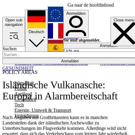
Ga naar de hoofdinhoud
Anmelden
Open sub
Close menu
English
navigation
Deutsch
Français
Sie sind abgemeldet.
Anmelden
Suchen
Licht aus
Español
Anmelden
Ukraine
Politik
Verteidigung
Rapporteur
Newsletters
Event
GESUNDHEIT
POLICY AREAS
Isländische Vulkanasche:
Wirtschaft
Politik
Europa in Alarmbereitschaft
Agrifood
Gesundheit
Tech
Energie, Umwelt & Transport
Verteidigung
Nach Angaben aus Großbritannien kann es in manchen
Landesteilen dank der isländischen Aschewolke zu
Unterbrechungen im Flugverkehr kommen. Allerdings wird nicht
erwartet, dass sich das Verkehrschaos vom letzten Jahr wiederholt.