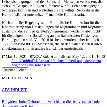
Lebensbedingungen und den Schutz der Menschen verbessern, die
sich zum Beispiel in Libyen aufhalten; wir müssen ebenso gegen
Schlepper kämpfen und weiterhin die freiwillige Rückkehr in die
Herkunftsländer unterstützen,“ meint die Kommissarin.
Nach aktueller Regelung ist die Europäische Kommission für die
Koordinierung von Umsiedlungen für Migrantinnen und Migranten
zuständig, die auf See gerettet/aufgenommen werden – aber nicht
für diejenigen, die selbstständig an den italienischen Küsten von
Bord gegangen sind. Von 2018 bis heute wurden daher lediglich
1.273 von rund 80.000 Menschen, die an den italienischen Küsten
angekommen sind, in andere EU-Länder umgesiedelt.
May 12, 2021 - 07:36
Zuletzt aktualisiert: May 12, 2021 - 10:18
Politik
Dublin
EU-Afrika
Geflüchtete
Italien
Lampedusa
Malta
Migration
Ylva Johansson
Drucken
Aktie
MEIST GELESEN
GESUNDHEIT
Bulgariens hohe Geburtenrate verschleiert die sich verschärfende
demografische Krise