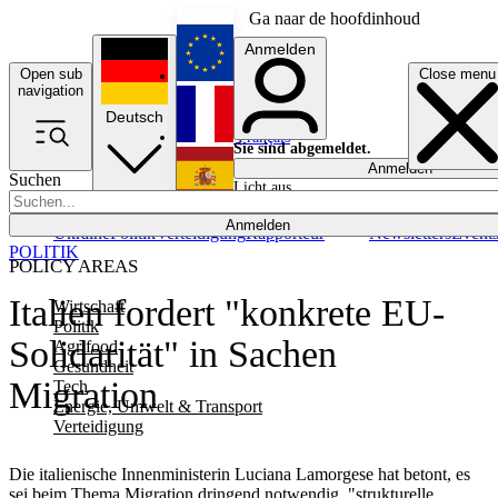
Ga naar de hoofdinhoud
Anmelden
Open sub
Close menu
English
navigation
Deutsch
Français
Sie sind abgemeldet.
Anmelden
Suchen
Licht aus
Español
Anmelden
Ukraine
Politik
Verteidigung
Rapporteur
Newsletters
Event
POLITIK
POLICY AREAS
Italien fordert "konkrete EU-
Wirtschaft
Politik
Solidarität" in Sachen
Agrifood
Gesundheit
Migration
Tech
Energie, Umwelt & Transport
Verteidigung
Die italienische Innenministerin Luciana Lamorgese hat betont, es
sei beim Thema Migration dringend notwendig, "strukturelle