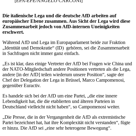
[EPA-EFE/ANGELO CARCONI]
Die italienische Lega und die deutsche AfD arbeiten auf
europäischer Ebene zusammen. Aus Sicht der Lega wird diese
Zusammenarbeit jedoch von AfD-internen Uneinigkeiten
erschwert.
Während AfD und Lega im Europaparlament beide zur Fraktion
„Identität und Demokratie“ (ID) gehören, sei die Zusammenarbeit
in Sachfragen nicht immer ganz einfach.
„Es ist klar, dass einige Vertreter der AfD bei Fragen wie China und
der NATO-Mitgliedschaft andere Positionen vertreten als die Lega,
andere [in der AfD] teilen wiederum unsere Position“, sagte der
Chef der Delegation der Lega in Brüssel, Marco Campomenosi,
gegenüber Euractiv.
Es handele sich bei der AfD um eine Partei, „die eine innere
Lebendigkeit hat, die die etablierten und älteren Parteien in
Deutschland vielleicht nicht haben“, so Campomenosi weiter.
„Die Presse, die in der Vergangenheit die AfD als extremistische
Partei bezeichnet hat, hat ihre Komplexität nicht verstanden“, fügte
er hinzu. Die AfD sei „eine sehr heterogene Bewegung“.