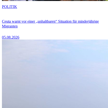
POLITIK
Ceuta warnt vor einer „unhaltbaren“ Situation für minderjährige
Migranten
05.08.2026