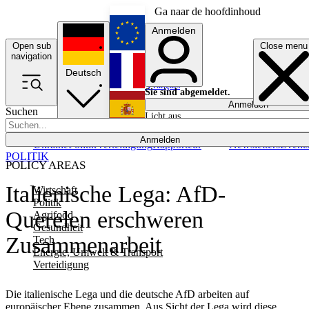
Ga naar de hoofdinhoud
Anmelden
Open sub
Close menu
English
navigation
Deutsch
Français
Sie sind abgemeldet.
Anmelden
Suchen
Licht aus
Español
Anmelden
Ukraine
Politik
Verteidigung
Rapporteur
Newsletters
Event
POLITIK
POLICY AREAS
Italienische Lega: AfD-
Wirtschaft
Politik
Querelen erschweren
Agrifood
Gesundheit
Zusammenarbeit
Tech
Energie, Umwelt & Transport
Verteidigung
Die italienische Lega und die deutsche AfD arbeiten auf
europäischer Ebene zusammen. Aus Sicht der Lega wird diese