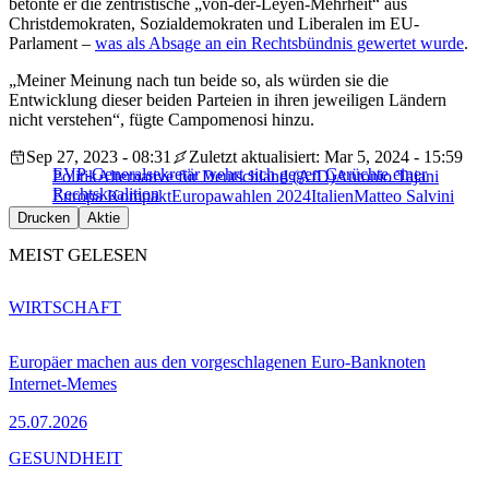
betonte er die zentristische „von-der-Leyen-Mehrheit“ aus
Christdemokraten, Sozialdemokraten und Liberalen im EU-
Parlament –
was als Absage an ein Rechtsbündnis gewertet wurde
.
„Meiner Meinung nach tun beide so, als würden sie die
Entwicklung dieser beiden Parteien in ihren jeweiligen Ländern
nicht verstehen“, fügte Campomenosi hinzu.
Sep 27, 2023 - 08:31
Zuletzt aktualisiert: Mar 5, 2024 - 15:59
EVP-Generalsekretär wehrt sich gegen Gerüchte einer
Politik
Alternative für Deutschland (AfD)
Antonio Tajani
Rechtskoalition
Europa Kompakt
Europawahlen 2024
Italien
Matteo Salvini
Drucken
Aktie
MEIST GELESEN
WIRTSCHAFT
Europäer machen aus den vorgeschlagenen Euro-Banknoten
Internet-Memes
25.07.2026
GESUNDHEIT