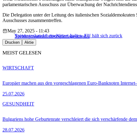
parlamentarischen Ausschuss zur Überwachung der Nachrichtendienst
Die Delegation unter der Leitung des italienischen Sozialdemokraten
Ausschusses zusammentreffen.
May 27, 2025 - 11:43
Spionageskandal erschüttert Italien, EU hält sich zurück
Tech
Innovation
Italien
Spionageskandal
Drucken
Aktie
MEIST GELESEN
WIRTSCHAFT
Europäer machen aus den vorgeschlagenen Euro-Banknoten Interne
25.07.2026
GESUNDHEIT
Bulgariens hohe Geburtenrate verschleiert die sich verschärfende dem
28.07.2026