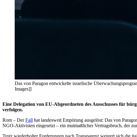
Das von Paragon entwickelte israelische Überwachungsprogram
Images]]
Eine Delegation von EU-Abgeordneten des Ausschusses für bürge
verfolgen.
Rom – Der
Fall
hat landesweit Empörung ausgelöst: Das von Paragon
NGO-Aktivisten eingesetzt – ein mutmaßlicher Vertragsbruch, der zu
Trotz wiederholter Forderungen nach Transparenz weigert sich die ita