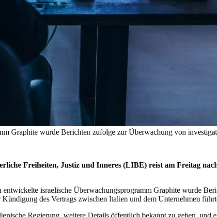
m Graphite wurde Berichten zufolge zur Überwachung von investigativ
rliche Freiheiten, Justiz und Inneres (LIBE) reist am Freitag 
 entwickelte israelische Überwachungsprogramm Graphite wurde Beric
r Kündigung des Vertrags zwischen Italien und dem Unternehmen führt
lienische Regierung, weitere Details öffentlich bekannt zu geben, und