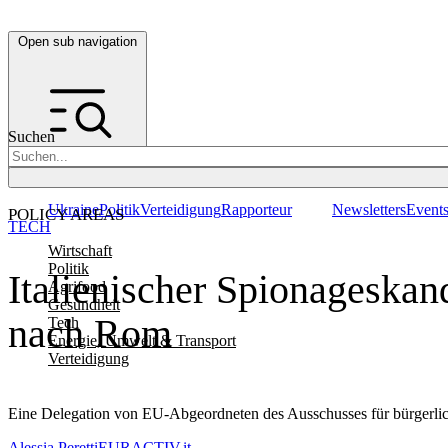
Open sub navigation
Suchen
Ukraine
Politik
Verteidigung
Rapporteur
Newsletters
Event
POLICY AREAS
TECH
Wirtschaft
Politik
Italienischer Spionageskan
Agrifood
Gesundheit
nach Rom
Tech
Energie, Umwelt & Transport
Verteidigung
Eine Delegation von EU-Abgeordneten des Ausschusses für bürgerlich
Alessia Peretti
EURACTIV.it