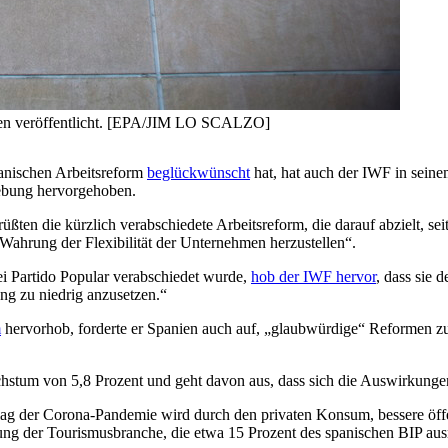
nien veröffentlicht. [EPA/JIM LO SCALZO]
anischen Arbeitsreform
beglückwünscht
hat, hat auch der IWF in sein
gebung hervorgehoben.
rüßten die kürzlich verabschiedete Arbeitsreform, die darauf abzielt, 
Wahrung der Flexibilität der Unternehmen herzustellen“.
ei Partido Popular verabschiedet wurde,
hob der IWF hervor
, dass sie 
ng zu niedrig anzusetzen.“
m
hervorhob, forderte er Spanien auch auf, „glaubwürdige“ Reformen zur 
achstum von 5,8 Prozent und geht davon aus, dass sich die Auswirku
ag der Corona-Pandemie wird durch den privaten Konsum, bessere öffe
g der Tourismusbranche, die etwa 15 Prozent des spanischen BIP aus