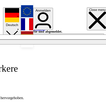
Close menu
Anmelden
English
Deutsch
Français
Sie sind abgemeldet.
Anmelden
Licht aus
Español
rkere
g hervorgehoben.