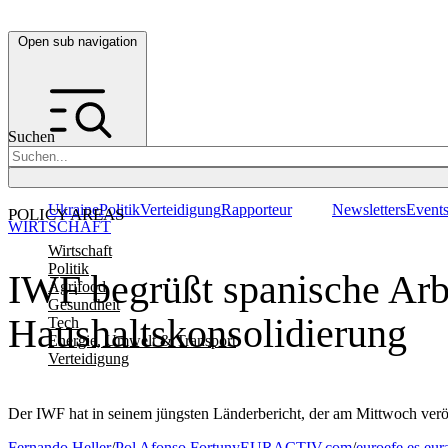
Open sub navigation
Suchen
Ukraine
Politik
Verteidigung
Rapporteur
Newsletters
Event
POLICY AREAS
WIRTSCHAFT
Wirtschaft
Politik
IWF begrüßt spanische Arbe
Agrifood
Gesundheit
Haushaltskonsolidierung
Tech
Energie, Umwelt & Transport
Verteidigung
Der IWF hat in seinem jüngsten Länderbericht, der am Mittwoch ver
Fernando Heller
/
Pol Afonso Fortuny
EURACTIV.com
/
euroefe.es.eur