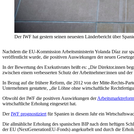
Der IWF hat gestern seinen neuesten Länderbericht über Spa
Nachdem die EU-Kommission Arbeitsministerin Yolanda Díaz zur sp
veröffentlicht wurde, die positiven Auswirkungen der neuen Gesetz
In der Bewertung des Exekutivrates heißt es: „Die Direktor.innen beg
zwischen einem verbesserten Schutz der Arbeitnehmer:innen und der 
In Bezug auf die frühere Reform, die 2012 von der Mitte-Rechts-Part
Unternehmen gestattete, „die Löhne ohne wirtschaftliche Rechtfertigu
Obwohl der IWF die positiven Auswirkungen der
Arbeitsmarktrefor
wirtschaftliche Erholung eingesetzt hat.
Der
IWF prognostiziert
für Spanien in diesem Jahr ein Wirtschaftsw
Die allmähliche Erholung des spanischen BIP nach dem heftigen Schl
der EU (NextGenerationEU-Fonds) angekurbelt und durch die Erholun