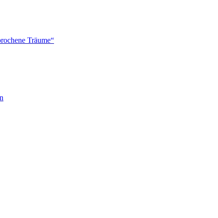
brochene Träume“
en