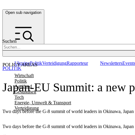
Open sub navigation
Suchen
Ukraine
Politik
Verteidigung
Rapporteur
Newsletters
Event
POLICY AREAS
POLITIK
Wirtschaft
Politik
Japan-EU Summit: a new p
Agrifood
Gesundheit
Tech
Energie, Umwelt & Transport
Verteidigung
Two days before the G-8 summit of world leaders in Okinawa, Japan a
Two days before the G-8 summit of world leaders in Okinawa, Japan a