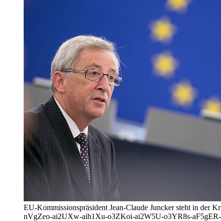
EU-Kommissionspräsident Jean-Claude Juncker steht in der 
nVgZeo-ai2UXw-aih1Xu-o3ZKoi-ai2W5U-o3YR8s-aF5gER-