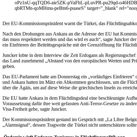
oPz1nU-qqTQD6-aie5ZK-pVaFbL-pLuvPR-pu29qd-o46HDB-
qbRTMn-qoMHmu-peBtn6-puaseS" target="_blank" rel="noop
Der EU-Kommissionspräsident warnt die Türkei, das Flüchtlingsabkom
Nach den Drohungen aus Ankara an die Adresse der EU hat Kommissi
das muss respektiert werden und das wird es auch“, sagte Juncker d
ein Einfrieren der Beitrittsgespräche mit der Grenzöffnung für Flüchtl
Juncker lobte in dem Interview die Zeit Erdogans als Regierungschef
das Land zunehmend „Abstand von den europäischen Werten und Prinz
geben.
Das EU-Parlament hatte am Donnerstag ein „vorläufiges Einfrieren“ d
und Ankara hatten im März ein Abkommen geschlossen, um die Flüc
über die Ägäis, um auf diese Weise die griechischen Inseln zu erreich
Die EU hatte Ankara in dem Flüchtlingsdeal eine beschleunigte Aufhebu
Voraussetzung dafür ihre weit gefassten Anti-Terror-Gesetze zu ändern
Visa-Freiheit gebe, sagte Juncker.
Der Kommissionspräsident gestand im Gespräch mit „La Libre Belgique
„Alarmsignal“, dessen Tragweite die Türkei nicht unterschätzen sollte