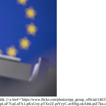
Kritik. [<a href="https://www.flickr.com/photos/epp_group_officia
pLuF7f-pLuFA1-pKxUoy-pTXe2Z-ptYyyC-avHfqj-okAibk-ptZ7k