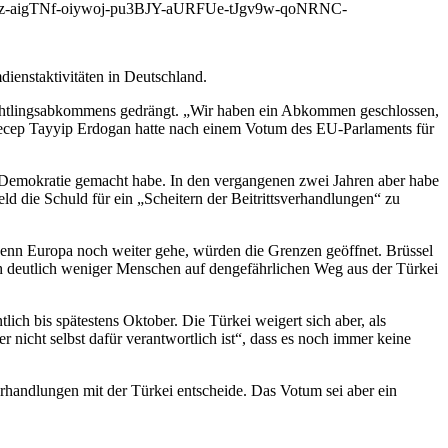
-aigTNf-oiywoj-pu3BJY-aURFUe-tJgv9w-qoNRNC-
ienstaktivitäten in Deutschland.
üchtlingsabkommens gedrängt. „Wir haben ein Abkommen geschlossen,
 Recep Tayyip Erdogan hatte nach einem Votum des EU-Parlaments für
er Demokratie gemacht habe. In den vergangenen zwei Jahren aber habe
die Schuld für ein „Scheitern der Beitrittsverhandlungen“ zu
 wenn Europa noch weiter gehe, würden die Grenzen geöffnet. Brüssel
deutlich weniger Menschen auf dengefährlichen Weg aus der Türkei
ich bis spätestens Oktober. Die Türkei weigert sich aber, als
r nicht selbst dafür verantwortlich ist“, dass es noch immer keine
erhandlungen mit der Türkei entscheide. Das Votum sei aber ein