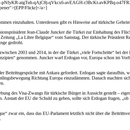
pNfyKR-aigTuh-qAjC8j-qVkcx6-avEAGH-r3BcKt-avKPBq-o47FRz
ener">[EPP/Flickr]</a>]
men einzuhalten. Unterdessen gibt es Hinweise auf türkische Geheimd
onspräsident Jean-Claude Juncker die Türkei zur Einhaltung des Fl
er Zeitung „La Libre Belgique“ vom Samstag. Der türkische Präsident
inge gedroht.
 zwischen 2003 und 2014, in der die Türkei „viele Fortschritte“ bei d
ipien“ genommen. Juncker warf Erdogan vor, Europa schon im Vorfeld 
er Beitrittsgespräche mit Ankara gefordert. Erdogan sagte daraufhin,
htlingsbewegung Richtung Europa einzudämmen. Danach machten sich 
en.
ng des Visa-Zwangs für türkische Bürger in Aussicht gestellt – eigentl
. Anstatt der EU die Schuld zu geben, sollte sich Erdogan fragen, „ob e
“ zwar ein, dass das EU-Parlament letztlich nicht über die Beitrittsv
.