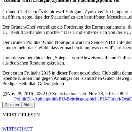
Özdemir wirft Erdogan Zynismus in Flüchtlingspolitik vor
Grünen-Chef Cem Özdemir warf Erdogan „Zynismus“ im Umgang mit Fl
zu öffnen, zeige, dass der Staatschef zu den betroffenen Menschen „e
Der Grünen-Chef verteidigte die Forderung des Europaparlaments, die
EU-Beitritt verhandeln möchte.“ Das Land entferne sich von der EU, s
Der Grünen-Politiker Omid Nouripour warf im Sender NDR-Info der B
„immer mehr das Gefühl, dass er machen kann, was er will“, kritisiert
Unterdessen berichtete der „Spiegel“ von Hinweisen auf eine Einfl
aus deutschen Regierungskreisen.
Der erst im Frühjahr 2015 in dieser Form gegründete Club zählt demn
lebende Kurden und gegen Anhänger der islamischen Gülen-Bewegung v
Prediger Fethullah Gülen, jedoch
Nov 28, 2016 - 08:21
Zuletzt aktualisiert: Nov 28, 2016 - 08:51
Politik
EU-Außenpolitik
EU-Beitrittsgespräche
EU-Türkei-Deal
Drucken
Aktie
MEIST GELESEN
WIRTSCHAFT