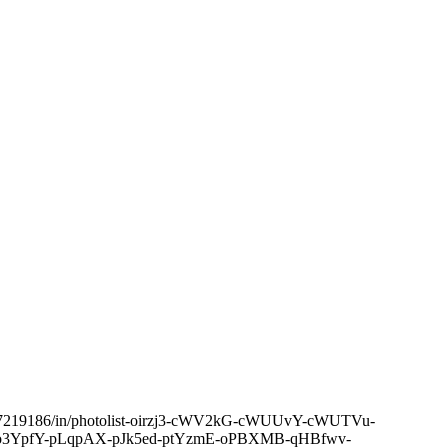
l/14637219186/in/photolist-oirzj3-cWV2kG-cWUUvY-cWUTVu-
n-o3YpfY-pLqpAX-pJk5ed-ptYzmE-oPBXMB-qHBfwv-