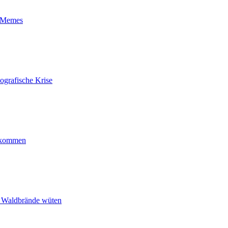
t-Memes
ografische Krise
ankommen
n Waldbrände wüten