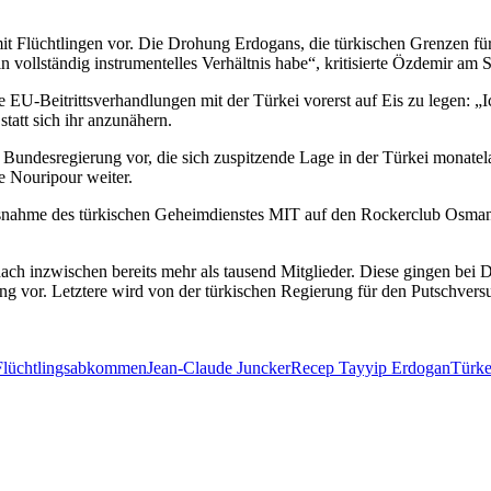
üchtlingen vor. Die Drohung Erdogans, die türkischen Grenzen für 
in vollständig instrumentelles Verhältnis habe“, kritisierte Özdemir 
 EU-Beitrittsverhandlungen mit der Türkei vorerst auf Eis zu legen: „
tatt sich ihr anzunähern.
undesregierung vor, die sich zuspitzende Lage in der Türkei monatel
e Nouripour weiter.
ussnahme des türkischen Geheimdienstes MIT auf den Rockerclub Osma
ach inzwischen bereits mehr als tausend Mitglieder. Diese gingen bei 
or. Letztere wird von der türkischen Regierung für den Putschversuch
Flüchtlingsabkommen
Jean-Claude Juncker
Recep Tayyip Erdogan
Türke