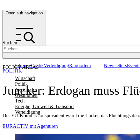
Open sub navigation
Suchen
Ukraine
Politik
Verteidigung
Rapporteur
Newsletters
Event
POLICY AREAS
POLITIK
Wirtschaft
Politik
Juncker: Erdogan muss Fl
Agrifood
Gesundheit
Tech
Energie, Umwelt & Transport
Verteidigung
Der EU-Kommissionspräsident warnt die Türkei, das Flüchtlingsabkom
EURACTIV mit Agenturen