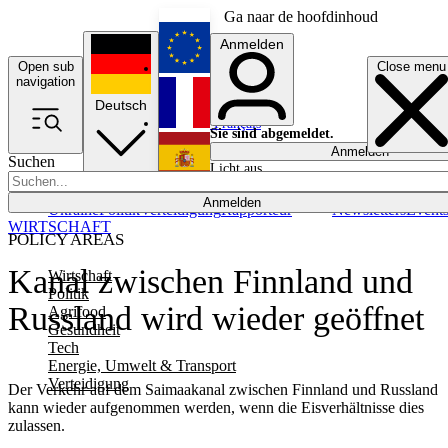
Ga naar de hoofdinhoud
Anmelden
Open sub
Close menu
English
navigation
Deutsch
Français
Sie sind abgemeldet.
Anmelden
Suchen
Licht aus
Español
Anmelden
Ukraine
Politik
Verteidigung
Rapporteur
Newsletters
Event
WIRTSCHAFT
POLICY AREAS
Kanal zwischen Finnland und
Wirtschaft
Politik
Russland wird wieder geöffnet
Agrifood
Gesundheit
Tech
Energie, Umwelt & Transport
Verteidigung
Der Verkehr auf dem Saimaakanal zwischen Finnland und Russland
kann wieder aufgenommen werden, wenn die Eisverhältnisse dies
zulassen.