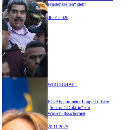
Friedenszeiten“ steht
06.01.2026
WIRTSCHAFT
EU-Abgeordneter Lange kritisiert
„Šefčovič-Doktrin“ zur
Wirtschaftssicherheit
20.11.2025