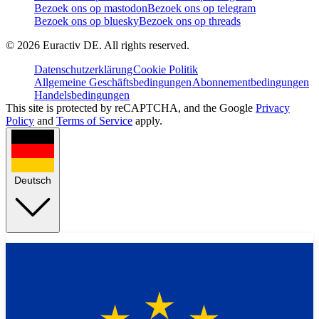
Bezoek ons op mastodon
Bezoek ons op telegram
Bezoek ons op bluesky
Bezoek ons op threads
©
2026
Euractiv DE. All rights reserved.
Datenschutzerklärung
Cookie Politik
Allgemeine Geschäftsbedingungen
Abonnementbedingungen
Handelsbedingungen
This site is protected by reCAPTCHA, and the Google
Privacy
Policy
and
Terms of Service
apply.
Deutsch