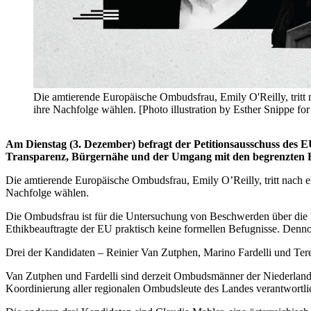
Die amtierende Europäische Ombudsfrau, Emily O'Reilly, tritt 
ihre Nachfolge wählen. [Photo illustration by Esther Snippe f
Am Dienstag (3. Dezember) befragt der Petitionsausschuss des 
Transparenz, Bürgernähe und der Umgang mit den begrenzten B
Die amtierende Europäische Ombudsfrau, Emily O’Reilly, tritt nach e
Nachfolge wählen.
Die Ombudsfrau ist für die Untersuchung von Beschwerden über die E
Ethikbeauftragte der EU praktisch keine formellen Befugnisse. Denno
Drei der Kandidaten – Reinier Van Zutphen, Marino Fardelli und Tere
Van Zutphen und Fardelli sind derzeit Ombudsmänner der Niederlande 
Koordinierung aller regionalen Ombudsleute des Landes verantwortlic