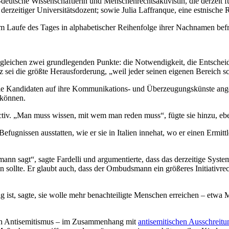
deutsche Wissenschaftlerin und Menschenrechtsaktivistin, die derzeit fü
erzeitiger Universitätsdozent; sowie Julia Laffranque, eine estnische R
 Laufe des Tages in alphabetischer Reihenfolge ihrer Nachnamen bef
e gleichen zwei grundlegenden Punkte: die Notwendigkeit, die Entsche
z sei die größte Herausforderung, „weil jeder seinen eigenen Bereich s
e Kandidaten auf ihre Kommunikations- und Überzeugungskünste angew
 können.
tiv. „Man muss wissen, mit wem man reden muss“, fügte sie hinzu, ebe
 Befugnissen ausstatten, wie er sie in Italien innehat, wo er einen Erm
ann sagt“, sagte Fardelli und argumentierte, dass das derzeitige Sys
llte. Er glaubt auch, dass der Ombudsmann ein größeres Initiativrecht 
g ist, sagte, sie wolle mehr benachteiligte Menschen erreichen – etwa 
ich Antisemitismus – im Zusammenhang mit
antisemitischen Ausschreit