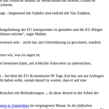
r das Deutsche Institut für Menschenrechte arbeitet; Emilio de
ichterin.
ragt – beginnend mit Anjinho und endend mit Van Zutphen.
idungsfindung der EU transparenter zu gestalten und die EU-Bürger
chützen möchte“, sagte Mahler.
iesen sein – nicht nur, um Unterstützung zu gewinnen, sondern
nso wie, was zu sagen ist.
ittler benennen kann, um schlechte Antworten zu untersuchen,
tem – bei dem die EU-Kommission 90 Tage Zeit hat, um auf Anfragen
haben sollte, anstatt darauf zu warten, dass er auf eine
Menschen mit Behinderungen –, da diese derzeit in der Arbeit der
ungen in Amsterdam
im vergangenen Monat. In der jüdischen