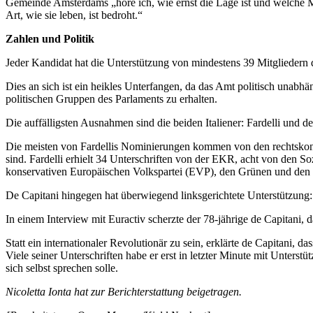
Gemeinde Amsterdams „höre ich, wie ernst die Lage ist und welche M
Art, wie sie leben, ist bedroht.“
Zahlen und Politik
Jeder Kandidat hat die Unterstützung von mindestens 39 Mitgliedern 
Dies an sich ist ein heikles Unterfangen, da das Amt politisch unabhä
politischen Gruppen des Parlaments zu erhalten.
Die auffälligsten Ausnahmen sind die beiden Italiener: Fardelli und de
Die meisten von Fardellis Nominierungen kommen von den rechtskonser
sind. Fardelli erhielt 34 Unterschriften von der EKR, acht von den S
konservativen Europäischen Volkspartei (EVP), den Grünen und den re
De Capitani hingegen hat überwiegend linksgerichtete Unterstützun
In einem Interview mit Euractiv scherzte der 78-jährige de Capitani
Statt ein internationaler Revolutionär zu sein, erklärte de Capitani,
Viele seiner Unterschriften habe er erst in letzter Minute mit Unter
sich selbst sprechen solle.
Nicoletta Ionta hat zur Berichterstattung beigetragen.