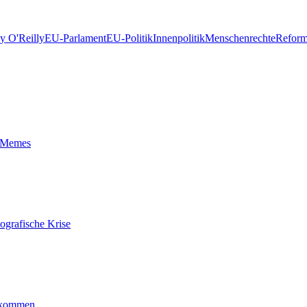
y O'Reilly
EU-Parlament
EU-Politik
Innenpolitik
Menschenrechte
Refor
t-Memes
ografische Krise
ankommen