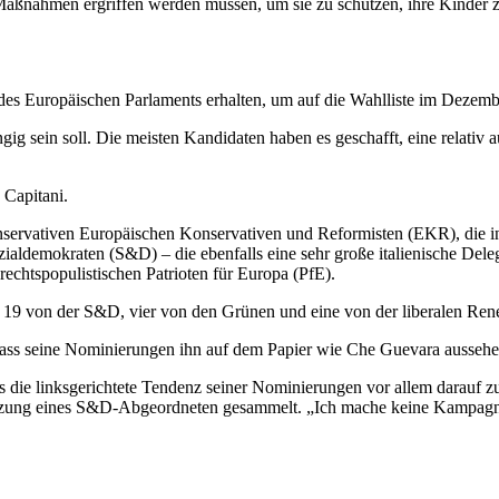
aßnahmen ergriffen werden müssen, um sie zu schützen, ihre Kinder zu
des Europäischen Parlaments erhalten, um auf die Wahlliste im Dezemb
ngig sein soll. Die meisten Kandidaten haben es geschafft, eine relati
 Capitani.
vativen Europäischen Konservativen und Reformisten (EKR), die in Ita
ozialdemokraten (S&D) – die ebenfalls eine sehr große italienische Del
chtspopulistischen Patrioten für Europa (PfE).
g: 19 von der S&D, vier von den Grünen und eine von der liberalen Re
, dass seine Nominierungen ihn auf dem Papier wie Che Guevara aussehe
 dass die linksgerichtete Tendenz seiner Nominierungen vor allem darauf
stützung eines S&D-Abgeordneten gesammelt. „Ich mache keine Kampagne“