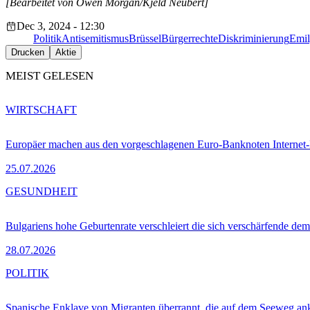
[Bearbeitet von Owen Morgan/Kjeld Neubert]
Dec 3, 2024 - 12:30
Politik
Antisemitismus
Brüssel
Bürgerrechte
Diskriminierung
Emil
Drucken
Aktie
MEIST GELESEN
WIRTSCHAFT
Europäer machen aus den vorgeschlagenen Euro-Banknoten Interne
25.07.2026
GESUNDHEIT
Bulgariens hohe Geburtenrate verschleiert die sich verschärfende dem
28.07.2026
POLITIK
Spanische Enklave von Migranten überrannt, die auf dem Seeweg 