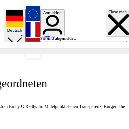
Close menu
Anmelden
English
Deutsch
Français
Sie sind abgemeldet.
Anmelden
Licht aus
Español
geordneten
frau Emily O'Reilly. Im Mittelpunkt stehen Transparenz, Bürgernähe