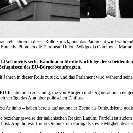
nach elf Jahren in dieser Rolle zurück, und das Parlament wird währen
or Euractiv. Photo credit: European Union, Wikipedia Commons, Marino 
EU-Parlaments sechs Kandidaten für die Nachfolge der scheidende
efugnissen des EU-Bürgerbeauftragten.
lf Jahren in dieser Rolle zurück, und das Parlament wird während sein
U-Institutionen zuständig, die von Bürgern und Organisationen einge
ch verfügt das Amt über politischen Einfluss.
sa Anjinho – haben bereits auf nationaler Ebene als Ombudsleute gedie
beziehungsweise der italienischen Region Latium. Fardelli ist zudem d
h ist. Anjinho war früher Ombudsfrau Portugals sowie Mitglied des na