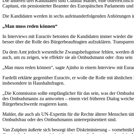
Die anderen drei Kandidaten sind Claudia Mahler, eine österreichisch-
Capitani, ein pensionierter Beamter des Europäischen Parlaments und d
Die Kandidaten werden in sechs aufeinanderfolgenden Anhörungen im
„Man muss reden können“
In Interviews mit Euractiv betonten die Kandidaten immer wieder di
besser über die Rolle des Bürgerbeauftragten aufzuklären. Transparen
Da dem Amt jedoch wesentliche Zwangsbefugnisse fehlen, werden di
auch, um zu zeigen, wie effektiv sie als Ombudsmann oder -frau sein
„Man muss reden können“, sagte Ajinho in einem Interview mit Eurac
Fardelli erklärte gegenüber Euractiv, er wolle die Rolle mit ähnlichen
insbesondere in Haushaltsfragen.
„Die Kommission sollte empfänglicher für das sein, was der Ombudsm
des Ombudsmanns zu antworten – einem viel früheren Dialog weichen so
Bürgerbeschwerde reagieren kann.
Mahler, die auch als UN-Expertin für die Rechte älterer Menschen täti
Ombudsfrau oder des Ombudsmanns unterrepräsentiert sind.
Van Zutphen äußerte sich besorgt über Diskriminierung – vornehml