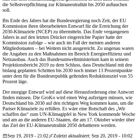
die Selbstverpflichtung zur Klimaneutralität bis 2050 auftauchen
soll.
Bis Ende des Jahres hat die Bundesregierung noch Zeit, der EU
Kommission ihren überarbeiteten Entwurf für die Erreichung der
2030-Klimaziele (NCEP) zu übermitteln. Das Ende vergangenen
Jahres in auf den letzten Drücker eingereichte Papier hatte der
Kommission zufolge – wie auch im Fall der meisten anderen
Mitgliedsstaaten – bei Weitem nicht ausgereicht. Zu ungenau waren
die Angaben zu den Maßnahmen im Bereich Energieeffizienz und
Netzausbau. Auch das Bundesumweltministerium kam in seinem
Projektionsbericht 2019 zu dem Schluss, dass Deutschland mit den
bislang geplanten Schritten bis 2030 noch immer 13 Prozentpunkte
unter dem für die Bundesrepublik geltenden Reduktionsziel von 55
Prozent läge.
Der morgige Entwurf wird auf diese Herausforderung eine Antwort
finden müssen. Die GroKo wird einen Weg aufzeigen müssen, wie
Deutschland bis 2030 auf den richtigen Weg kommen kann, um die
Pariser Klimaziele zu erfüllen. Es wäre eine Botschaft des „Wir
schaffen das“ zum UN-Klimagipfel in New York kommende Woche
und am an die anderen EU-Staaten, die am 17. Oktober wieder über
das Ziel der EU-Klimaneutralität 2050 debattieren werden.
Sep 19, 2019 - 21:02
Zuletzt aktualisiert: Sep 20, 2019 - 10:02