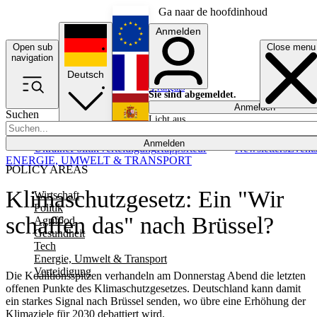
Ga naar de hoofdinhoud
Anmelden
Open sub
Close menu
English
navigation
Deutsch
Français
Sie sind abgemeldet.
Anmelden
Suchen
Licht aus
Español
Anmelden
Ukraine
Politik
Verteidigung
Rapporteur
Newsletters
Event
ENERGIE, UMWELT & TRANSPORT
POLICY AREAS
Klimaschutzgesetz: Ein "Wir
Wirtschaft
Politik
schaffen das" nach Brüssel?
Agrifood
Gesundheit
Tech
Energie, Umwelt & Transport
Verteidigung
Die Koalitionsspitzen verhandeln am Donnerstag Abend die letzten
offenen Punkte des Klimaschutzgesetzes. Deutschland kann damit
ein starkes Signal nach Brüssel senden, wo übre eine Erhöhung der
Klimaziele für 2030 debattiert wird.