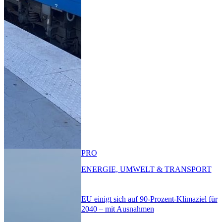
PRO
ENERGIE, UMWELT & TRANSPORT
EU einigt sich auf 90-Prozent-Klimaziel für
2040 – mit Ausnahmen