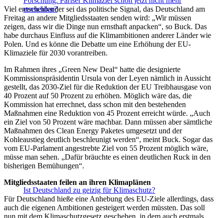
Forschung: Pariser Klimaziel schon jetzt nicht mehr
Viel entscheidender sei das politische Signal, das Deutschland am
erreichbar?
Freitag an andere Mitgliedsstaaten senden wird: „Wir müssen
zeigen, dass wir die Dinge nun ernsthaft anpacken“, so Buck. Das
habe durchaus Einfluss auf die Klimambitionen anderer Länder wie
Polen. Und es könne die Debatte um eine Erhöhung der EU-
Klimaziele für 2030 vorantreiben.
Im Rahmen ihres „Green New Deal“ hatte die designierte
Kommissionspräsidentin Ursula von der Leyen nämlich in Aussicht
gestellt, das 2030-Ziel für die Reduktion der EU Treibhausgase von
40 Prozent auf 50 Prozent zu erhöhen. Möglich wäre das, die
Kommission hat errechnet, dass schon mit den bestehenden
Maßnahmen eine Reduktion von 45 Prozent erreicht würde. „Auch
ein Ziel von 50 Prozent wäre machbar. Dann müssen aber sämtliche
Maßnahmen des Clean Energy Paketes umgesetzt und der
Kohleaustieg deutlich beschleunigt werden“, meint Buck. Sogar das
vom EU-Parlament angestrebte Ziel von 55 Prozent möglich wäre,
müsse man sehen. „Dafür bräuchte es einen deutlichen Ruck in den
bisherigen Bemühungen“.
Mitgliedsstaaten feilen an ihren Klimaplänen
Ist Deutschland zu geizig für Klimaschutz?
Für Deutschland hieße eine Anhebung des EU-Ziele allerdings, dass
auch die eigenen Ambitionen gesteigert werden müssten. Das soll
nun mit dem Klimaschutzgesetz geschehen, in dem auch erstmals