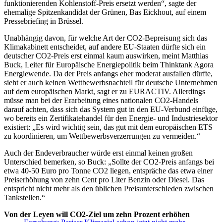
funktionierenden Kohlenstoff-Preis ersetzt werden“, sagte der
ehemalige Spitzenkandidat der Grünen, Bas Eickhout, auf einem
Pressebriefing in Brüssel.
Unabhängig davon, für welche Art der CO2-Bepreisung sich das
Klimakabinett entscheidet, auf andere EU-Staaten dürfte sich ein
deutscher CO2-Preis erst einmal kaum auswirken, meint Matthias
Buck, Leiter für Europäische Energiepolitik beim Thinktank Agora
Energiewende. Da der Preis anfangs eher moderat ausfallen dürfte,
sieht er auch keinen Wettbewerbsnachteil für deutsche Unternehmen
auf dem europäischen Markt, sagt er zu EURACTIV. Allerdings
müsse man bei der Erarbeitung eines nationalen CO2-Handels
darauf achten, dass sich das System gut in den EU-Verbund einfüge,
wo bereits ein Zertifikatehandel für den Energie- und Industriesektor
existiert: „Es wird wichtig sein, das gut mit dem europäischen ETS
zu koordinieren, um Wettbewerbsverzerrungen zu vermeiden.“
Auch der Endeverbraucher würde erst einmal keinen großen
Unterschied bemerken, so Buck: „Sollte der CO2-Preis anfangs bei
etwa 40-50 Euro pro Tonne CO2 liegen, entspräche das etwa einer
Preiserhöhung von zehn Cent pro Liter Benzin oder Diesel. Das
entspricht nicht mehr als den üblichen Preisunterschieden zwischen
Tankstellen.“
Von der Leyen will CO2-Ziel um zehn Prozent erhöhen