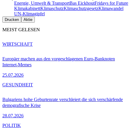
Energie, Umwelt & Transport
Bas Eickhout
Fridays for Future
Klimakabinett
Klimaschutz
Klimaschutzgesetz
Klimawandel
UN-Klimagipfel
Drucken
Aktie
MEIST GELESEN
WIRTSCHAFT
Europäer machen aus den vorgeschlagenen Euro-Banknoten
Internet-Memes
25.07.2026
GESUNDHEIT
Bulgariens hohe Geburtenrate verschleiert die sich verschärfende
demografische Krise
28.07.2026
POLITIK