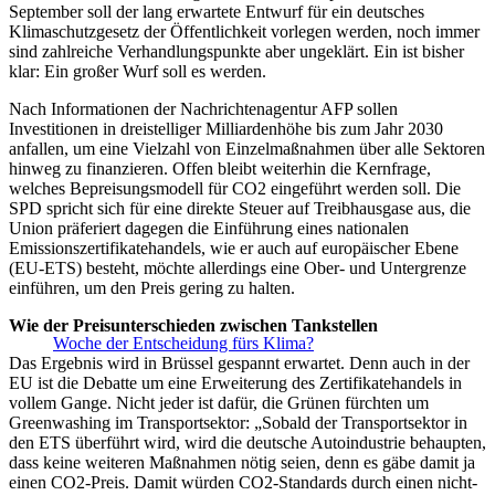
September soll der lang erwartete Entwurf für ein deutsches
Klimaschutzgesetz der Öffentlichkeit vorlegen werden, noch immer
sind zahlreiche Verhandlungspunkte aber ungeklärt. Ein ist bisher
klar: Ein großer Wurf soll es werden.
Nach Informationen der Nachrichtenagentur AFP sollen
Investitionen in dreistelliger Milliardenhöhe bis zum Jahr 2030
anfallen, um eine Vielzahl von Einzelmaßnahmen über alle Sektoren
hinweg zu finanzieren. Offen bleibt weiterhin die Kernfrage,
welches Bepreisungsmodell für CO2 eingeführt werden soll. Die
SPD spricht sich für eine direkte Steuer auf Treibhausgase aus, die
Union präferiert dagegen die Einführung eines nationalen
Emissionszertifikatehandels, wie er auch auf europäischer Ebene
(EU-ETS) besteht, möchte allerdings eine Ober- und Untergrenze
einführen, um den Preis gering zu halten.
Wie der Preisunterschieden zwischen Tankstellen
Woche der Entscheidung fürs Klima?
Das Ergebnis wird in Brüssel gespannt erwartet. Denn auch in der
EU ist die Debatte um eine Erweiterung des Zertifikatehandels in
vollem Gange. Nicht jeder ist dafür, die Grünen fürchten um
Greenwashing im Transportsektor: „Sobald der Transportsektor in
den ETS überführt wird, wird die deutsche Autoindustrie behaupten,
dass keine weiteren Maßnahmen nötig seien, denn es gäbe damit ja
einen CO2-Preis. Damit würden CO2-Standards durch einen nicht-