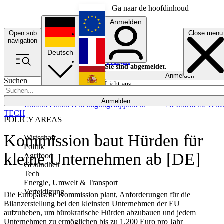
Ga naar de hoofdinhoud
Anmelden
Open sub
Close menu
English
navigation
Deutsch
Français
Sie sind abgemeldet.
Anmelden
Suchen
Licht aus
Español
Anmelden
Ukraine
Politik
Verteidigung
Rapporteur
Newsletters
Event
TECH
POLICY AREAS
Kommission baut Hürden für
Wirtschaft
Politik
kleine Unternehmen ab [DE]
Agrifood
Gesundheit
Tech
Energie, Umwelt & Transport
Verteidigung
Die Europäische Kommission plant, Anforderungen für die
Bilanzerstellung bei den kleinsten Unternehmen der EU
aufzuheben, um bürokratische Hürden abzubauen und jedem
Unternehmen zu ermöglichen bis zu 1.200 Euro pro Jahr