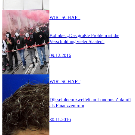
WIRTSCHAFT
Böhnke: „Das größte Problem ist die
Verschuldung vieler Staaten“
09.12.2016
WIRTSCHAFT
Dijsselbloem zweifelt an Londons Zukunft
als Finanzzentrum
30.11.2016