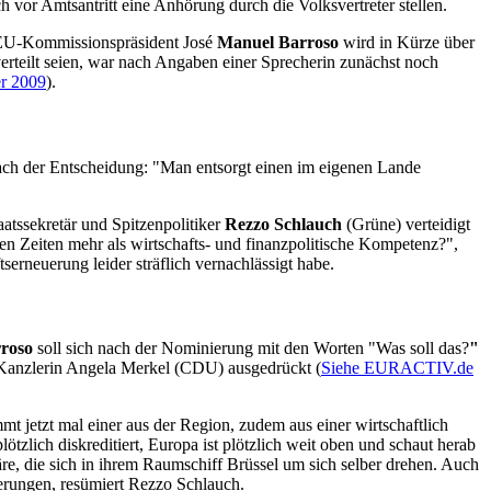
r Amtsantritt eine Anhörung durch die Volksvertreter stellen.
 EU-Kommissionspräsident José
Manuel Barroso
wird in Kürze über
rteilt seien, war nach Angaben einer Sprecherin zunächst noch
r 2009
).
ach der Entscheidung: "Man entsorgt einen im eigenen Lande
atssekretär und Spitzenpolitiker
Rezzo Schlauch
(Grüne) verteidigt
en Zeiten mehr als wirtschafts- und finanzpolitische Kompetenz?",
rneuerung leider sträflich vernachlässigt habe.
roso
soll sich nach der Nominierung mit den Worten "Was soll das?
"
n Kanzlerin Angela Merkel (CDU) ausgedrückt (
Siehe EURACTIV.de
t jetzt mal einer aus der Region, zudem aus einer wirtschaftlich
zlich diskreditiert, Europa ist plötzlich weit oben und schaut herab
re, die sich in ihrem Raumschiff Brüssel um sich selber drehen. Auch
derungen, resümiert Rezzo Schlauch.