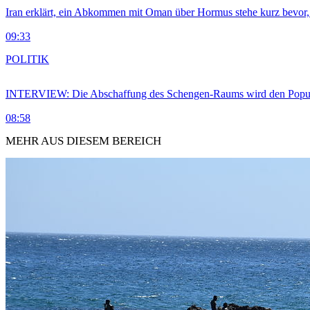
Iran erklärt, ein Abkommen mit Oman über Hormus stehe kurz bevor
09:33
POLITIK
INTERVIEW: Die Abschaffung des Schengen-Raums wird den Populi
08:58
MEHR AUS DIESEM BEREICH