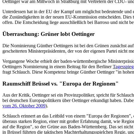
Oettinger war am Mittwoch in Straßburg mit Vertretern der CDU- un
Unterdessen hat in der EU der Kampf um möglichst bedeutende und 
die Zuständigkeiten in der neuen EU-Kommission entscheiden. Dies t
offen. Die Entscheidung liege ausschließlich bei Barroso und nicht 
Überraschung: Grüner lobt Oettinger
Die Nominierung Günther Oettingers ist bei den Grünen zunächst auf
gescheiterten Ministerpräsidenten, der von der eigenen Partei nicht me
Vergangene Woche erhielt der baden-württembergische Ministerpräsid
Oettingers Nominierung in einem Beitrag für den Berliner
Tagesspieg
fragt Schlauch. Diese Kompetenz bringe Günther Oettinger "in hohem 
Raumschiff Brüssel vs. "Europa der Regionen"
Aus der Kritik, Oettinger sei ein Provinzpolitiker, spricht für Schl
bei deutschen Europapolitikern über Oettinger erkundigt haben. Dab
vom 26. Oktober 2009
).
Schlauch erinnert an das Leitbild von einem "Europa der Regionen", d
überaus starken Region, einer mit großer Erfahrung damit, wie Region
auf die Region", so der Grüne aus Baden-Württemberg. Das sei nicht 
in Brüssel führten die taktischen Machterhaltungsspielchen Regie, un