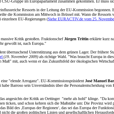
d CSU-Gruppe im Europaparlament zusammen gekommen. Er muss sich vo
einflussreiche Ressorts in der Leitung der EU-Kommission begonnen.
eilte die Kommission am Mittwoch in Brüssel mit. Wann die Ressorts ve
bei einzelnen EU-Regierungen (
Siehe EURACTIV.de vom 25. Novembe
 massive Kritik gestoßen. Fraktionschef
Jürgen Trittin
erklärte kurz n
hr gewollt ist, nach Europa."
ent überraschend Unterstützung aus dem grünen Lager. Der frühere Sta
el
(
19. November 2009)
als richtige Wahl. "Was braucht Europa in dies
Maß" mit, auch wenn er das Zukunftsfeld der ökologischen Wirtschaftse
auch eine "elende Arroganz". EU-Kommissionspräsident
José Manuel Bar
ei habe Barroso sein Unverständnis über die Personalentscheidung vo
as angesichts der Kritik an Oettinger "mehr als hohl" klinge. "Da komm
en ticken, und schon kehren sich die Maßstäbe um: Die Provinz wird plöt
das Bild des ‚Europas der Regionen‘, das sei das Europa der Funktionä
d nicht die großen politischen Linien und gesellschaftlichen Herausfor