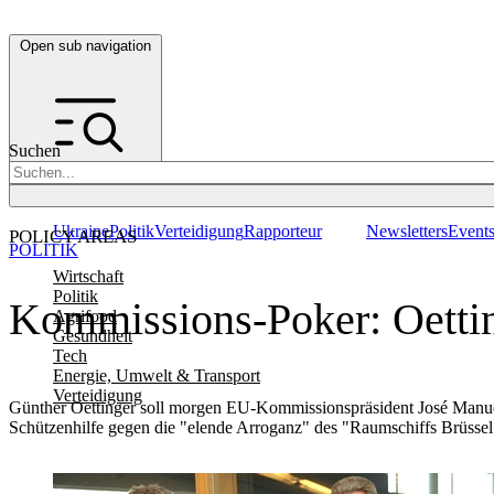
Open sub navigation
Suchen
Ukraine
Politik
Verteidigung
Rapporteur
Newsletters
Event
POLICY AREAS
POLITIK
Wirtschaft
Politik
Kommissions-Poker: Oettin
Agrifood
Gesundheit
Tech
Energie, Umwelt & Transport
Verteidigung
Günther Oettinger soll morgen EU-Kommissionspräsident José Manuel B
Schützenhilfe gegen die "elende Arroganz" des "Raumschiffs Brüssel