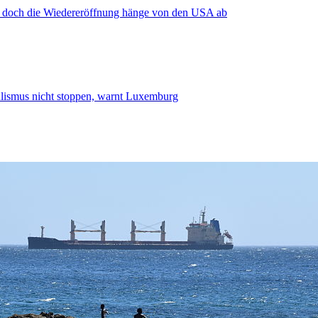
, doch die Wiedereröffnung hänge von den USA ab
smus nicht stoppen, warnt Luxemburg