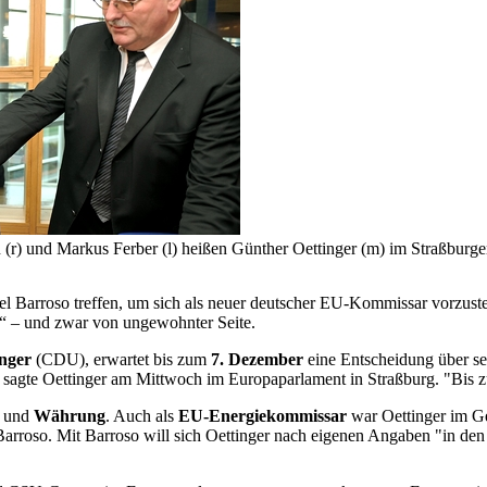
(r) und Markus Ferber (l) heißen Günther Oettinger (m) im Straßburg
arroso treffen, um sich als neuer deutscher EU-Kommissar vorzustelle
l“ – und zwar von ungewohnter Seite.
inger
(CDU), erwartet bis zum
7. Dezember
eine Entscheidung über se
 sagte Oettinger am Mittwoch im Europaparlament in Straßburg. "Bis zu
t
und
Währung
. Auch als
EU-Energiekommissar
war Oettinger im Ge
roso. Mit Barroso will sich Oettinger nach eigenen Angaben "in den 