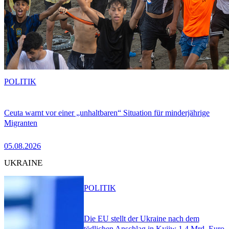
POLITIK
Ceuta warnt vor einer „unhaltbaren“ Situation für minderjährige
Migranten
05.08.2026
UKRAINE
POLITIK
Die EU stellt der Ukraine nach dem
tödlichen Anschlag in Kyjiw 1,4 Mrd. Euro