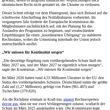
gewährt, denen es aufgrund militärischer Verpflichtungen nach
ukrainischem Recht nicht gestattet ist, die Ukraine zu verlassen.
Dieser Schritt erfolgt vor dem Hintergrund, dass sich Brüssel auf die
schrittweise Abschaffung des Notfallrahmens vorbereitet. Im
vergangenen Jahr forderte die Europäische Kommission die
Mitgliedstaaten nachdrücklich auf, mit der Planung für das
Auslaufen des Programms zu beginnen, und verabschiedete
Empfehlungen für einen „koordinierten Übergang“ zu stabileren
Rechtsstatus, wobei die Umsetzung innerhalb der Union jedoch
unterschiedlich ausfiel.
„Wir müssen für Kontinuität sorgen“
„Die derzeitige Regelung zum vorübergehenden Schutz läuft im
März 2027 aus, und der März 2027 ist eigentlich schon morgen“,
sagte der Kommissar. „Wir müssen für Kontinuität sorgen“.
Im März 2026 hatten rund 4,33 Millionen Ukrainer in der EU den
Status des vorübergehenden Schutzes. Deutschland nahm die größte
Zahl auf (1,27 Millionen), gefolgt von Polen (961.405) und
Tschechien (379.820).
Als die Richtlinie erstmals in Kraft trat,
gingen
Rechtsexperten
davon aus
, dass sie nur zwei Verlängerungen zulasse, wodurch der
Schutz im März 2025 ausgelaufen wäre. Die Kommission legte