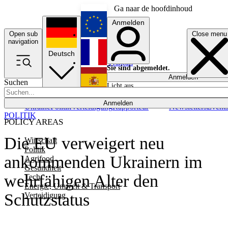
Ga naar de hoofdinhoud
Anmelden
Open sub
Close menu
English
navigation
Deutsch
Français
Sie sind abgemeldet.
Anmelden
Suchen
Licht aus
Español
Anmelden
Ukraine
Politik
Verteidigung
Rapporteur
Newsletters
Event
POLITIK
POLICY AREAS
Die EU verweigert neu
Wirtschaft
Politik
ankommenden Ukrainern im
Agrifood
Gesundheit
wehrfähigen Alter den
Tech
Energie, Umwelt & Transport
Schutzstatus
Verteidigung