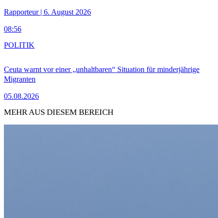
Rapporteur | 6. August 2026
08:56
POLITIK
Ceuta warnt vor einer „unhaltbaren“ Situation für minderjährige
Migranten
05.08.2026
MEHR AUS DIESEM BEREICH