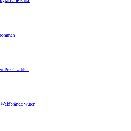
ografische Krise
ankommen
n Preis“ zahlen
n Waldbrände wüten