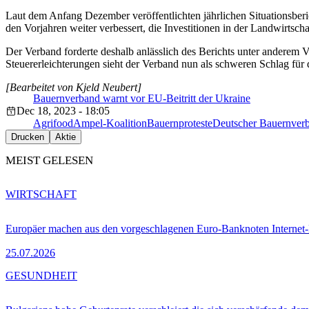
Laut dem Anfang Dezember veröffentlichten jährlichen Situationsber
den Vorjahren weiter verbessert, die Investitionen in der Landwirtsch
Der Verband forderte deshalb anlässlich des Berichts unter anderem
Steuererleichterungen sieht der Verband nun als schweren Schlag für di
[Bearbeitet von Kjeld Neubert]
Bauernverband warnt vor EU-Beitritt der Ukraine
Dec 18, 2023 - 18:05
Agrifood
Ampel-Koalition
Bauernproteste
Deutscher Bauernve
Drucken
Aktie
MEIST GELESEN
WIRTSCHAFT
Europäer machen aus den vorgeschlagenen Euro-Banknoten Interne
25.07.2026
GESUNDHEIT