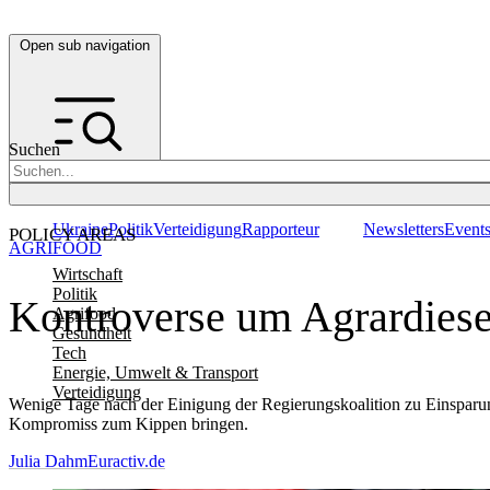
Open sub navigation
Suchen
Ukraine
Politik
Verteidigung
Rapporteur
Newsletters
Event
POLICY AREAS
AGRIFOOD
Wirtschaft
Politik
Kontroverse um Agrardiese
Agrifood
Gesundheit
Tech
Energie, Umwelt & Transport
Verteidigung
Wenige Tage nach der Einigung der Regierungskoalition zu Einsparu
Kompromiss zum Kippen bringen.
Julia Dahm
Euractiv.de