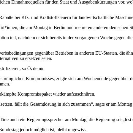
lichen Einnahmequellen für den Staat und Ausgabenkürzungen vor, wob
n Rabatte bei Kfz- und Kraftstoffsteuern für landwirtschaftliche Masch
irt*innen, die am Montag in Berlin und mehreren anderen deutschen Stä
ion teil, nachdem er sich bereits in der vergangenen Woche gegen di
sbedingungen gegenüber Betrieben in anderen EU-Staaten, die ähnlic
ernativen zu ersetzen seien.
rifizieren, so Özdemir.
 ursprünglichen Kompromisses, zeigte sich am Wochenende gegenüber
immen.
erkämpfte Kompromisspaket wieder aufzuschnüren.
setzen, fällt die Gesamtlösung in sich zusammen“, sagte er am Monta
ärte auch ein Regierungssprecher am Montag, die Regierung sei „fest 
undestag jedoch möglich ist, bleibt ungewiss.