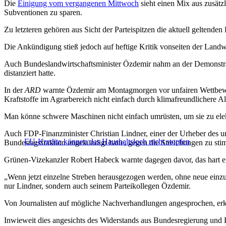
Die
Einigung vom vergangenen Mittwoch
sieht einen Mix aus zusätz
Subventionen zu sparen.
Zu letzteren gehören aus Sicht der Parteispitzen die aktuell geltende
Die Ankündigung stieß jedoch auf heftige Kritik vonseiten der Landw
Auch Bundeslandwirtschaftsminister Özdemir nahm an der Demonstrat
distanziert hatte.
In der
ARD
warnte Özdemir am Montagmorgen vor unfairen Wettbewerb
Kraftstoffe im Agrarbereich nicht einfach durch klimafreundlichere Alt
Man könne schwere Maschinen nicht einfach umrüsten, um sie zu elekt
Auch FDP-Finanzminister Christian Lindner, einer der Urheber des
EU-Kredite können das Haushaltsloch nicht stopfen
Bundestagsfraktion angekündigt hatte, gegen die Streichungen zu st
Grünen-Vizekanzler Robert Habeck warnte dagegen davor, das hart 
„Wenn jetzt einzelne Streben herausgezogen werden, ohne neue einzu
nur Lindner, sondern auch seinem Parteikollegen Özdemir.
Von Journalisten auf mögliche Nachverhandlungen angesprochen, erkl
Inwieweit dies angesichts des Widerstands aus Bundesregierung und B