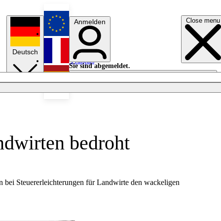
Close menu
Anmelden
English
Deutsch
Français
Sie sind abgemeldet.
Anmelden
Licht aus
Español
ndwirten bedroht
 bei Steuererleichterungen für Landwirte den wackeligen