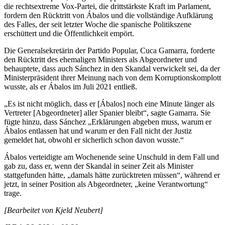
die rechtsextreme Vox-Partei, die drittstärkste Kraft im Parlament,
fordern den Rücktritt von Ábalos und die vollständige Aufklärung
des Falles, der seit letzter Woche die spanische Politikszene
erschüttert und die Öffentlichkeit empört.
Die Generalsekretärin der Partido Popular, Cuca Gamarra, forderte
den Rücktritt des ehemaligen Ministers als Abgeordneter und
behauptete, dass auch Sánchez in den Skandal verwickelt sei, da der
Ministerpräsident ihrer Meinung nach von dem Korruptionskomplott
wusste, als er Ábalos im Juli 2021 entließ.
„Es ist nicht möglich, dass er [Ábalos] noch eine Minute länger als
Vertreter [Abgeordneter] aller Spanier bleibt“, sagte Gamarra. Sie
fügte hinzu, dass Sánchez „Erklärungen abgeben muss, warum er
Ábalos entlassen hat und warum er den Fall nicht der Justiz
gemeldet hat, obwohl er sicherlich schon davon wusste.“
Ábalos verteidigte am Wochenende seine Unschuld in dem Fall und
gab zu, dass er, wenn der Skandal in seiner Zeit als Minister
stattgefunden hätte, „damals hätte zurücktreten müssen“, während er
jetzt, in seiner Position als Abgeordneter, „keine Verantwortung“
trage.
[Bearbeitet von Kjeld Neubert]