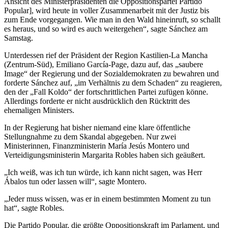
Ansicht des Ministerpräsidenten die Oppositionspartei Partido
Popular], wird heute in voller Zusammenarbeit mit der Justiz bis
zum Ende vorgegangen. Wie man in den Wald hineinruft, so schallt
es heraus, und so wird es auch weitergehen“, sagte Sánchez am
Samstag.
Unterdessen rief der Präsident der Region Kastilien-La Mancha
(Zentrum-Süd), Emiliano García-Page, dazu auf, das „saubere
Image“ der Regierung und der Sozialdemokraten zu bewahren und
forderte Sánchez auf, „im Verhältnis zu dem Schaden“ zu reagieren,
den der „Fall Koldo“ der fortschrittlichen Partei zufügen könne.
Allerdings forderte er nicht ausdrücklich den Rücktritt des
ehemaligen Ministers.
In der Regierung hat bisher niemand eine klare öffentliche
Stellungnahme zu dem Skandal abgegeben. Nur zwei
Ministerinnen, Finanzministerin María Jesús Montero und
Verteidigungsministerin Margarita Robles haben sich geäußert.
„Ich weiß, was ich tun würde, ich kann nicht sagen, was Herr
Ábalos tun oder lassen will“, sagte Montero.
„Jeder muss wissen, was er in einem bestimmten Moment zu tun
hat“, sagte Robles.
Die Partido Popular, die größte Oppositionskraft im Parlament, und