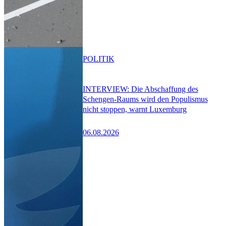
POLITIK
INTERVIEW: Die Abschaffung des
Schengen-Raums wird den Populismus
nicht stoppen, warnt Luxemburg
06.08.2026