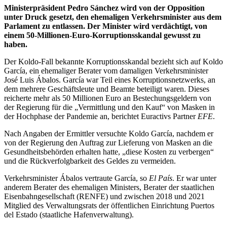
Ministerpräsident Pedro Sánchez wird von der Opposition
unter Druck gesetzt, den ehemaligen Verkehrsminister aus dem
Parlament zu entlassen. Der Minister wird verdächtigt, von
einem 50-Millionen-Euro-Korruptionsskandal gewusst zu
haben.
Der Koldo-Fall bekannte Korruptionsskandal bezieht sich auf Koldo
García, ein ehemaliger Berater vom damaligen Verkehrsminister
José Luis Ábalos. García war Teil eines Korruptionsnetzwerks, an
dem mehrere Geschäftsleute und Beamte beteiligt waren. Dieses
reicherte mehr als 50 Millionen Euro an Bestechungsgeldern von
der Regierung für die „Vermittlung und den Kauf“ von Masken in
der Hochphase der Pandemie an, berichtet Euractivs Partner
EFE
.
Nach Angaben der Ermittler versuchte Koldo García, nachdem er
von der Regierung den Auftrag zur Lieferung von Masken an die
Gesundheitsbehörden erhalten hatte, „diese Kosten zu verbergen“
und die Rückverfolgbarkeit des Geldes zu vermeiden.
Verkehrsminister Ábalos vertraute García, so
El País
. Er war unter
anderem Berater des ehemaligen Ministers, Berater der staatlichen
Eisenbahngesellschaft (RENFE) und zwischen 2018 und 2021
Mitglied des Verwaltungsrats der öffentlichen Einrichtung Puertos
del Estado (staatliche Hafenverwaltung).