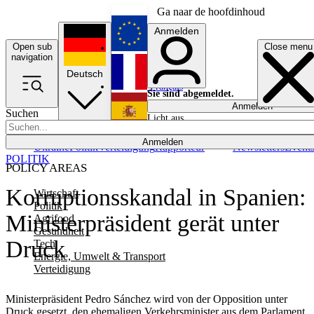
Ga naar de hoofdinhoud
Anmelden
Open sub
Close menu
English
navigation
Deutsch
Français
Sie sind abgemeldet.
Anmelden
Suchen
Licht aus
Español
Anmelden
Ukraine
Politik
Verteidigung
Rapporteur
Newsletters
Event
POLITIK
POLICY AREAS
Korruptionsskandal in Spanien:
Wirtschaft
Politik
Ministerpräsident gerät unter
Agrifood
Gesundheit
Druck
Tech
Energie, Umwelt & Transport
Verteidigung
Ministerpräsident Pedro Sánchez wird von der Opposition unter
Druck gesetzt, den ehemaligen Verkehrsminister aus dem Parlament