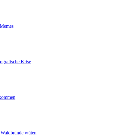
t-Memes
ografische Krise
ankommen
n Waldbrände wüten