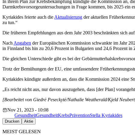
In ihrem Plan zur Krebsbekämpfung kündigte die Kommission an, die M
Darmkrebsvorsorgeuntersuchungen in Frage kommen, bis 2025 ein en
Kyriakides feierte auch die
Aktualisierung
der aktuellen Früherkennung
zu tun.“
Die früheren Empfehlungen aus dem Jahr 2003 beschränkten sich auf
Nach
Angaben
der Europäischen Kommission schwankte im Jahr 2021
in Finnland bis hin zu 20,6 Prozent in Bulgarien und 24,6 Prozent in
Die gleichen Unterschiede gibt es bei der Gebärmutterhalskrebsvorso
Trotz der Bemühungen der EU, eine umfassendere Früherkennungsstrat
Kyriakides kündigte außerdem an, dass die Kommission 2024 eine Stu
„Es reicht nicht aus, nur davon auszugehen, dass [der Plan] vorangeht
[Bearbeitet von Giedrė Peseckytė/Nathalie Weatherald/Kjeld Neubert
Nov 21, 2023 - 10:08
Gesundheit
Gesundheit
Krebs
Prävention
Stella Kyriakides
Drucken
Aktie
MEIST GELESEN