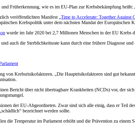
on und Früherkennung, wie es im EU-Plan zur Krebsbekämpfung heißt: 
lich veröffentlichten Manifest „
Time to Accelerate: Together Against 
opäischen Krebspolitik unter dem nächsten Mandat der Europäischen 
ion
wurde im Jahr 2020 bei 2,7 Millionen Menschen in der EU Krebs dia
 und auch die Sterblichkeitsrate kann durch eine frühere Diagnose und
Parlament
g von Krebsrisikofaktoren. „Die Hauptrisikofaktoren sind gut bekannt
nisation.
einen Bericht über nicht übertragbare Krankheiten (NCDs) vor, der sich
gungsmangel.
nen der EU-Abgeordneten. Zwar sind sich alle einig, dass er Teil des B
schädlich“ bezeichnet werden sollte.
len die Temperatur im Parlament erhöht und die Prävention zu einem Sc