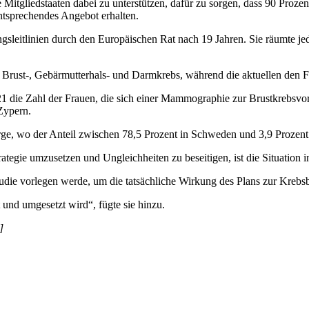
itgliedstaaten dabei zu unterstützen, dafür zu sorgen, dass 90 Prozen
tsprechendes Angebot erhalten.
sleitlinien durch den Europäischen Rat nach 19 Jahren. Sie räumte jedoc
 Brust-, Gebärmutterhals- und Darmkrebs, während die aktuellen den 
 die Zahl der Frauen, die sich einer Mammographie zur Brustkrebsvo
 Zypern.
rge, wo der Anteil zwischen 78,5 Prozent in Schweden und 3,9 Prozent 
egie umzusetzen und Ungleichheiten zu beseitigen, ist die Situation 
die vorlegen werde, um die tatsächliche Wirkung des Plans zur Krebsb
 und umgesetzt wird“, fügte sie hinzu.
]