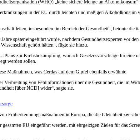
undheitsorganisation (WHO) „keine sichere Menge an Alkoholkonsum“ 
krankungen in der EU durch leichten und mäßigen Alkoholkonsum verur
enschaft leiten, insbesondere im Bereich der Gesundheit“, betonte die 
st Jahre später eingeführt wurde, nachdem Gesundheitsexperten vor den
 Wissenschaft gehört hätten“, fügte sie hinzu.
U-Plans zur Krebsbekämpfung, wonach Gesetzesvorschläge für eine ob
egt werden sollen.
diese Maßnahmen, was Cerdas auf dem Gipfel ebenfalls erwähnte.
der Verbreitung von Fehlinformationen über die Gesundheit, die im Wid
sundheit [über NCD] wider“, sagte sie.
rsorge
von Früherkennungsmaßnahmen in Europa, die die Gleichheit zwischen 
r gesamten EU eingeführt werden, mit ehrgeizigen Zielen für das Scr