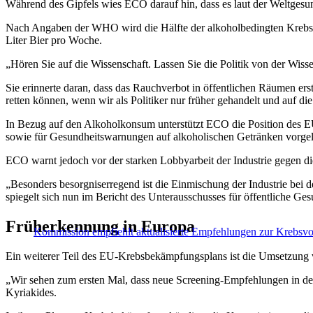
Während des Gipfels wies ECO darauf hin, dass es laut der Weltges
Nach Angaben der WHO wird die Hälfte der alkoholbedingten Krebser
Liter Bier pro Woche.
„Hören Sie auf die Wissenschaft. Lassen Sie die Politik von der Wiss
Sie erinnerte daran, dass das Rauchverbot in öffentlichen Räumen er
retten können, wenn wir als Politiker nur früher gehandelt und auf die
In Bezug auf den Alkoholkonsum unterstützt ECO die Position des E
sowie für Gesundheitswarnungen auf alkoholischen Getränken vorgel
ECO warnt jedoch vor der starken Lobbyarbeit der Industrie gegen 
„Besonders besorgniserregend ist die Einmischung der Industrie bei 
spiegelt sich nun im Bericht des Unterausschusses für öffentliche Ge
Früherkennung in Europa
Kommission empfiehlt aktualisierte Empfehlungen zur Krebsvo
Ein weiterer Teil des EU-Krebsbekämpfungsplans ist die Umsetzung 
„Wir sehen zum ersten Mal, dass neue Screening-Empfehlungen in de
Kyriakides.