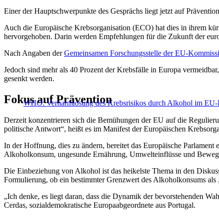
Einer der Hauptschwerpunkte des Gesprächs liegt jetzt auf Präventi
Auch die Europäische Krebsorganisation (ECO) hat dies in ihrem kürz
hervorgehoben. Darin werden Empfehlungen für die Zukunft der eur
Nach Angaben der
Gemeinsamen Forschungsstelle der EU-Kommiss
Jedoch sind mehr als 40 Prozent der Krebsfälle in Europa vermeidbar,
gesenkt werden.
Fokus auf Prävention
WHO: Verharmlosung des Krebsrisikos durch Alkohol im EU-
Derzeit konzentrieren sich die Bemühungen der EU auf die Regulierun
politische Antwort“, heißt es im Manifest der Europäischen Krebsorga
In der Hoffnung, dies zu ändern, bereitet das Europäische Parlament 
Alkoholkonsum, ungesunde Ernährung, Umwelteinflüsse und Bewe
Die Einbeziehung von Alkohol ist das heikelste Thema in den Diskussio
Formulierung, ob ein bestimmter Grenzwert des Alkoholkonsums als „
„Ich denke, es liegt daran, dass die Dynamik der bevorstehenden Wah
Cerdas, sozialdemokratische Europaabgeordnete aus Portugal.