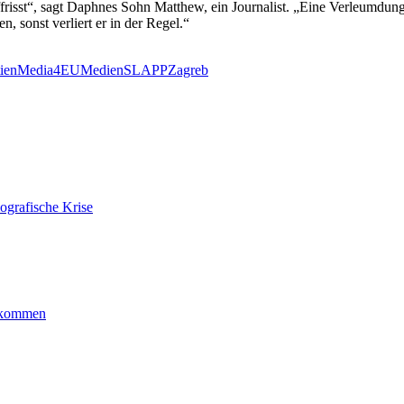
ffrisst“, sagt Daphnes Sohn Matthew, ein Journalist. „Eine Verleumdung
, sonst verliert er in der Regel.“
ien
Media4EU
Medien
SLAPP
Zagreb
ografische Krise
ankommen