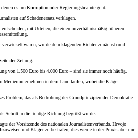
 in denen es um Korruption oder Regierungsbeamte geht.
urnalisten auf Schadenersatz verklagen.
n entscheiden, mit Urteilen, die einen unverhältnismäßig höheren
essemitteilung.
er verwickelt waren, wurde dem klagenden Richter zunächst rund
Seite der Zeitung.
ung von 1.500 Euro bis 4.000 Euro – sind sie immer noch häufig.
en Medienunternehmen in dem Land laufen, wobei die Kläger
ses Problem, das als Bedrohung der Grundprinzipien der Demokratie
ls Schritt in die richtige Richtung begrüßt wurde.
gte der Vorsitzende des nationalen Journalistenverbands, Hrvoje
zuweisen und Kläger zu bestrafen, dies werde in der Praxis aber nur