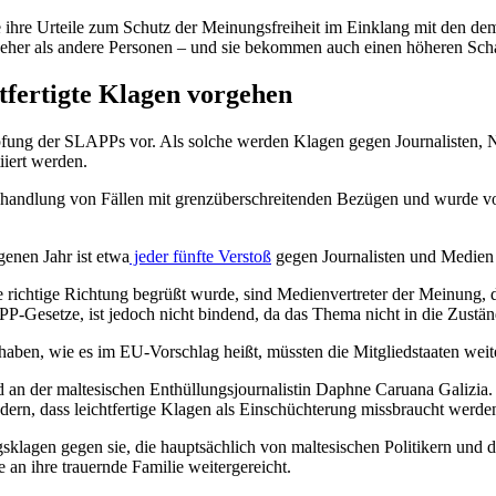
die ihre Urteile zum Schutz der Meinungsfreiheit im Einklang mit den d
el eher als andere Personen – und sie bekommen auch einen höheren 
fertigte Klagen vorgehen
ung der SLAPPs vor. Als solche werden Klagen gegen Journalisten, Nic
iiert werden.
ehandlung von Fällen mit grenzüberschreitenden Bezügen und wurde von
nen Jahr ist etwa
jeder fünfte Verstoß
gegen Journalisten und Medien r
e richtige Richtung begrüßt wurde, sind Medienvertreter der Meinung, 
-Gesetze, ist jedoch nicht bindend, da das Thema nicht in die Zuständ
en, wie es im EU-Vorschlag heißt, müssten die Mitgliedstaaten weiter
n der maltesischen Enthüllungsjournalistin Daphne Caruana Galizia. I
dern, dass leichtfertige Klagen als Einschüchterung missbraucht werde
lagen gegen sie, die hauptsächlich von maltesischen Politikern und 
n ihre trauernde Familie weitergereicht.