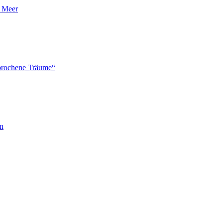
n Meer
brochene Träume“
en