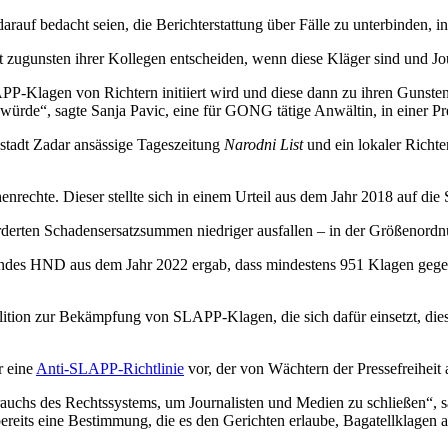
arauf bedacht seien, die Berichterstattung über Fälle zu unterbinden,
ft zugunsten ihrer Kollegen entscheiden, wenn diese Kläger sind und Jo
LAPP-Klagen von Richtern initiiert wird und diese dann zu ihren Gunste
würde“, sagte Sanja Pavic, eine für GONG tätige Anwältin, in einer Pr
nstadt Zadar ansässige Tageszeitung
Narodni List
und ein lokaler Richt
rechte. Dieser stellte sich in einem Urteil aus dem Jahr 2018 auf die 
derten Schadensersatzsummen niedriger ausfallen – in der Größenordn
rbandes HND aus dem Jahr 2022 ergab, dass mindestens 951 Klagen geg
ition zur Bekämpfung von SLAPP-Klagen, die sich dafür einsetzt, die
r eine
Anti-SLAPP-Richtlinie
vor, der von Wächtern der Pressefreiheit a
uchs des Rechtssystems, um Journalisten und Medien zu schließen“, sa
its eine Bestimmung, die es den Gerichten erlaube, Bagatellklagen ab