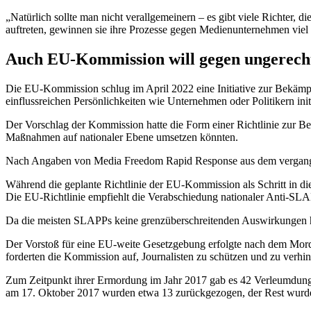
„Natürlich sollte man nicht verallgemeinern – es gibt viele Richter, 
auftreten, gewinnen sie ihre Prozesse gegen Medienunternehmen vi
Auch EU-Kommission will gegen ungerecht
Die EU-Kommission schlug im April 2022 eine Initiative zur Bekämpf
einflussreichen Persönlichkeiten wie Unternehmen oder Politikern init
Der Vorschlag der Kommission hatte die Form einer Richtlinie zur B
Maßnahmen auf nationaler Ebene umsetzen könnten.
Nach Angaben von Media Freedom Rapid Response aus dem vergange
Während die geplante Richtlinie der EU-Kommission als Schritt in di
Die EU-Richtlinie empfiehlt die Verabschiedung nationaler Anti-SLAPP
Da die meisten SLAPPs keine grenzüberschreitenden Auswirkungen hab
Der Vorstoß für eine EU-weite Gesetzgebung erfolgte nach dem Mord a
forderten die Kommission auf, Journalisten zu schützen und zu verhin
Zum Zeitpunkt ihrer Ermordung im Jahr 2017 gab es 42 Verleumdungsk
am 17. Oktober 2017 wurden etwa 13 zurückgezogen, der Rest wurde a