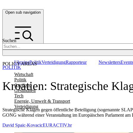
Open sub navigation
Suchen
Ukraine
Politik
Verteidigung
Rapporteur
Newsletters
Event
POLICY AREAS
POLITIK
Wirtschaft
Politik
Kroatien: Strategische Kl
Agrifood
Gesundheit
Tech
Energie, Umwelt & Transport
Verteidigung
Strategische Klagen gegen öffentliche Beteiligung (sogenannte SLAP
GONG während einer Veranstaltung im Europäischen Parlament am Di
David Spaic-Kovacic
EURACTIV.hr