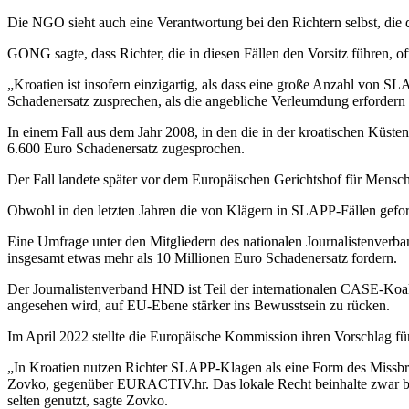
Die NGO sieht auch eine Verantwortung bei den Richtern selbst, die d
GONG sagte, dass Richter, die in diesen Fällen den Vorsitz führen, o
„Kroatien ist insofern einzigartig, als dass eine große Anzahl von S
Schadenersatz zusprechen, als die angebliche Verleumdung erfordern 
In einem Fall aus dem Jahr 2008, in den die in der kroatischen Küste
6.600 Euro Schadenersatz zugesprochen.
Der Fall landete später vor dem Europäischen Gerichtshof für Menschen
Obwohl in den letzten Jahren die von Klägern in SLAPP-Fällen gefor
Eine Umfrage unter den Mitgliedern des nationalen Journalistenve
insgesamt etwas mehr als 10 Millionen Euro Schadenersatz fordern.
Der Journalistenverband HND ist Teil der internationalen CASE-Koal
angesehen wird, auf EU-Ebene stärker ins Bewusstsein zu rücken.
Im April 2022 stellte die Europäische Kommission ihren Vorschlag fü
„In Kroatien nutzen Richter SLAPP-Klagen als eine Form des Missbra
Zovko, gegenüber EURACTIV.hr. Das lokale Recht beinhalte zwar bere
selten genutzt, sagte Zovko.