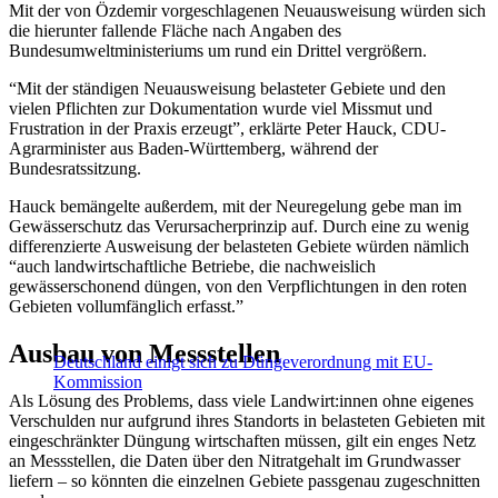
Mit der von Özdemir vorgeschlagenen Neuausweisung würden sich
die hierunter fallende Fläche nach Angaben des
Bundesumweltministeriums um rund ein Drittel vergrößern.
“Mit der ständigen Neuausweisung belasteter Gebiete und den
vielen Pflichten zur Dokumentation wurde viel Missmut und
Frustration in der Praxis erzeugt”, erklärte Peter Hauck, CDU-
Agrarminister aus Baden-Württemberg, während der
Bundesratssitzung.
Hauck bemängelte außerdem, mit der Neuregelung gebe man im
Gewässerschutz das Verursacherprinzip auf. Durch eine zu wenig
differenzierte Ausweisung der belasteten Gebiete würden nämlich
“auch landwirtschaftliche Betriebe, die nachweislich
gewässerschonend düngen, von den Verpflichtungen in den roten
Gebieten vollumfänglich erfasst.”
Ausbau von Messstellen
Deutschland einigt sich zu Düngeverordnung mit EU-
Kommission
Als Lösung des Problems, dass viele Landwirt:innen ohne eigenes
Verschulden nur aufgrund ihres Standorts in belasteten Gebieten mit
eingeschränkter Düngung wirtschaften müssen, gilt ein enges Netz
an Messstellen, die Daten über den Nitratgehalt im Grundwasser
liefern – so könnten die einzelnen Gebiete passgenau zugeschnitten