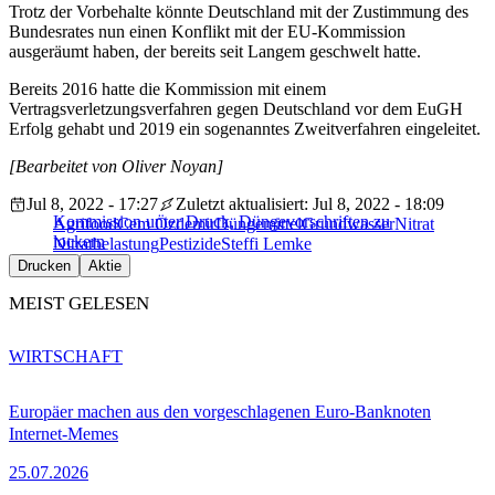
Trotz der Vorbehalte könnte Deutschland mit der Zustimmung des
Bundesrates nun einen Konflikt mit der EU-Kommission
ausgeräumt haben, der bereits seit Langem geschwelt hatte.
Bereits 2016 hatte die Kommission mit einem
Vertragsverletzungsverfahren gegen Deutschland vor dem EuGH
Erfolg gehabt und 2019 ein sogenanntes Zweitverfahren eingeleitet.
[Bearbeitet von Oliver Noyan]
Jul 8, 2022 - 17:27
Zuletzt aktualisiert: Jul 8, 2022 - 18:09
Kommission unter Druck, Düngevorschriften zu
Agrifood
Cem Özdemir
Düngemittel
Grundwasser
Nitrat
lockern
Nitratbelastung
Pestizide
Steffi Lemke
Drucken
Aktie
MEIST GELESEN
WIRTSCHAFT
Europäer machen aus den vorgeschlagenen Euro-Banknoten
Internet-Memes
25.07.2026