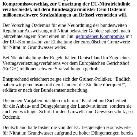
Kompromissvorschlag zur Umsetzung der EU-Nitratrichtlinie
verabschiedet, mit dem Bundesagrarminister Cem Özdemir
millionenschwere Strafzahlungen an Brüssel vermeiden will.
Der Vorschlag Özdemirs für eine Neuordnung der bundesweiten
Regeln zur Ausweisung mit Nitrat belasteter Gebiete spiegelt nach
jahrzehntelangem Streit einen im Juni
gefundenen Kompromiss
mit
der EU-Kommission zur Einhaltung der europäischen Grenzwerte
für Nitrat im Grundwasser wider.
Bei Nichteinhaltung der Regeln hätten Deutschland im Zuge eines
Vertragsverletzungsverfahrens vor dem Europäischen Gerichtshof
(EuGH) millionenschwere Strafzahlungen gedroht.
Entsprechend erleichtert zeigte sich der Grünen-Politiker. “Endlich
haben wir gemeinsam mit den Ländern die Ziellinie überquert!”,
erklärte er nach der Bundesratsentscheidung.
Die neuen Vorgaben brächten nicht nur “Klarheit und Sicherheit”
für die Anbau- und Düngeplanung der Landwirt:innen, sondern sie
auch ein wichtiger Schritt für den Umwelt- und Gewässerschutz, so
Özdemir.
Deutschland hatte bisher die von der EU festgelegten Höchstwerte
für Nitrat im Grundwasser aufgrund zu hoher Düngemengen bereits