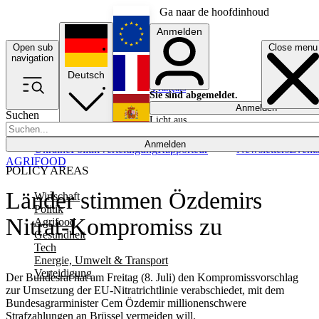
Ga naar de hoofdinhoud
Anmelden
Open sub
Close menu
English
navigation
Deutsch
Français
Sie sind abgemeldet.
Anmelden
Suchen
Licht aus
Español
Anmelden
Ukraine
Politik
Verteidigung
Rapporteur
Newsletters
Event
AGRIFOOD
POLICY AREAS
Länder stimmen Özdemirs
Wirtschaft
Politik
Nitrat-Kompromiss zu
Agrifood
Gesundheit
Tech
Energie, Umwelt & Transport
Verteidigung
Der Bundesrat hat am Freitag (8. Juli) den Kompromissvorschlag
zur Umsetzung der EU-Nitratrichtlinie verabschiedet, mit dem
Bundesagrarminister Cem Özdemir millionenschwere
Strafzahlungen an Brüssel vermeiden will.