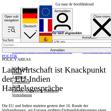
Ga naar de hoofdinhoud
Anmelden
Open sub
Close menu
English
navigation
Deutsch
Français
Sie sind abgemeldet.
Anmelden
Suchen
Licht aus
Español
Anmelden
Ukraine
Politik
Verteidigung
Rapporteur
Newsletters
Event
POLITIK
POLICY AREAS
Landwirtschaft ist Knackpunkt
Wirtschaft
Politik
der EU-Indien
Agrifood
Gesundheit
Handelsgespräche
Tech
Energie, Umwelt & Transport
Verteidigung
Die EU und Indien starteten gestern ihre 10. Runde der
Verhandlungen, um Europas größtem Freihandelsabkommen einen