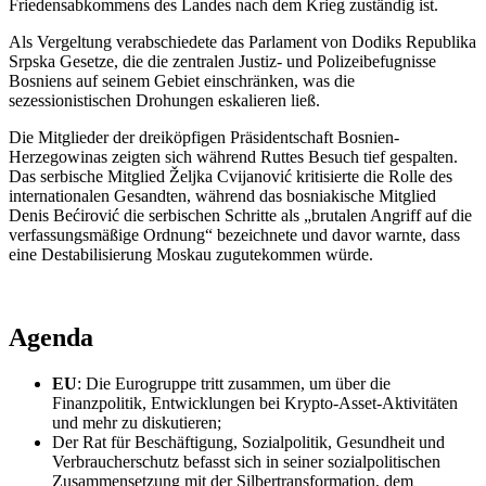
Friedensabkommens des Landes nach dem Krieg zuständig ist.
Als Vergeltung verabschiedete das Parlament von Dodiks Republika
Srpska Gesetze, die die zentralen Justiz- und Polizeibefugnisse
Bosniens auf seinem Gebiet einschränken, was die
sezessionistischen Drohungen eskalieren ließ.
Die Mitglieder der dreiköpfigen Präsidentschaft Bosnien-
Herzegowinas zeigten sich während Ruttes Besuch tief gespalten.
Das serbische Mitglied Željka Cvijanović kritisierte die Rolle des
internationalen Gesandten, während das bosniakische Mitglied
Denis Bećirović die serbischen Schritte als „brutalen Angriff auf die
verfassungsmäßige Ordnung“ bezeichnete und davor warnte, dass
eine Destabilisierung Moskau zugutekommen würde.
Agenda
EU
: Die Eurogruppe tritt zusammen, um über die
Finanzpolitik, Entwicklungen bei Krypto-Asset-Aktivitäten
und mehr zu diskutieren;
Der Rat für Beschäftigung, Sozialpolitik, Gesundheit und
Verbraucherschutz befasst sich in seiner sozialpolitischen
Zusammensetzung mit der Silbertransformation, dem