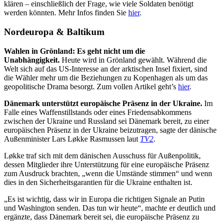
klären – einschließlich der Frage, wie viele Soldaten benötigt
werden könnten. Mehr Infos finden Sie
hier
.
Nordeuropa & Baltikum
Wahlen in Grönland: Es geht nicht um die
Unabhängigkeit.
Heute wird in Grönland gewählt. Während die
Welt sich auf das US-Interesse an der arktischen Insel fixiert, sind
die Wähler mehr um die Beziehungen zu Kopenhagen als um das
geopolitische Drama besorgt. Zum vollen Artikel geht’s
hier
.
Dänemark unterstützt europäische Präsenz in der Ukraine.
Im
Falle eines Waffenstillstands oder eines Friedensabkommens
zwischen der Ukraine und Russland sei Dänemark bereit, zu einer
europäischen Präsenz in der Ukraine beizutragen, sagte der dänische
Außenminister Lars Løkke Rasmussen laut
TV2
.
Løkke traf sich mit dem dänischen Ausschuss für Außenpolitik,
dessen Mitglieder ihre Unterstützung für eine europäische Präsenz
zum Ausdruck brachten, „wenn die Umstände stimmen“ und wenn
dies in den Sicherheitsgarantien für die Ukraine enthalten ist.
„Es ist wichtig, dass wir in Europa die richtigen Signale an Putin
und Washington senden. Das tun wir heute“, machte er deutlich und
ergänzte, dass Dänemark bereit sei, die europäische Präsenz zu