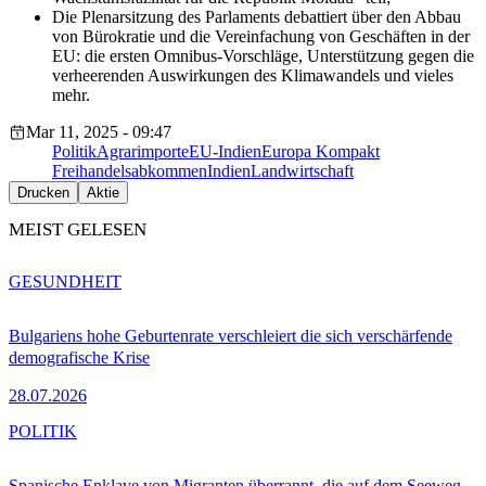
Die Plenarsitzung des Parlaments debattiert über den Abbau
von Bürokratie und die Vereinfachung von Geschäften in der
EU: die ersten Omnibus-Vorschläge, Unterstützung gegen die
verheerenden Auswirkungen des Klimawandels und vieles
mehr.
Mar 11, 2025 - 09:47
Politik
Agrarimporte
EU-Indien
Europa Kompakt
Freihandelsabkommen
Indien
Landwirtschaft
Drucken
Aktie
MEIST GELESEN
GESUNDHEIT
Bulgariens hohe Geburtenrate verschleiert die sich verschärfende
demografische Krise
28.07.2026
POLITIK
Spanische Enklave von Migranten überrannt, die auf dem Seeweg