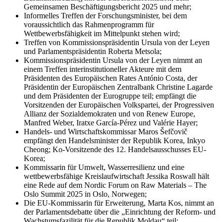
Gemeinsamen Beschäftigungsbericht 2025 und mehr;
Informelles Treffen der Forschungsminister, bei dem
voraussichtlich das Rahmenprogramm für
Wettbewerbsfähigkeit im Mittelpunkt stehen wird;
Treffen von Kommissionspräsidentin Ursula von der Leyen
und Parlamentspräsidentin Roberta Metsola;
Kommissionspräsidentin Ursula von der Leyen nimmt an
einem Treffen interinstitutioneller Akteure mit dem
Präsidenten des Europäischen Rates António Costa, der
Präsidentin der Europäischen Zentralbank Christine Lagarde
und dem Präsidenten der Eurogruppe teil; empfängt die
Vorsitzenden der Europäischen Volkspartei, der Progressiven
Allianz der Sozialdemokraten und von Renew Europe,
Manfred Weber, Iratxe García-Pérez und Valérie Hayer;
Handels- und Wirtschaftskommissar Maros Šefčovič
empfängt den Handelsminister der Republik Korea, Inkyo
Cheong; Ko-Vorsitzende des 12. Handelsausschusses EU-
Korea;
Kommissarin für Umwelt, Wasserresilienz und eine
wettbewerbsfähige Kreislaufwirtschaft Jessika Roswall hält
eine Rede auf dem Nordic Forum on Raw Materials – The
Oslo Summit 2025 in Oslo, Norwegen;
Die EU-Kommissarin für Erweiterung, Marta Kos, nimmt an
der Parlamentsdebatte über die „Einrichtung der Reform- und
Wachstumsfazilität für die Republik Moldau“ teil;