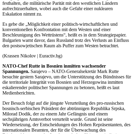
festhalten, die militärische Parität mit den westlichen Ländern
aufrechtzuerhalten, wobei auch die Gefahr einer nuklearen
Eskalation nimmt zu.
Es gebe die „Möglichkeit einer politisch-wirtschaftlichen und
konventionellen Konfrontation mit dem Westen und einer
Beschleunigung des Wettrüstens“, heißt es in dem Strategiepapier.
Bulgarien warnt davor, dass Russland trotz des Verlusts an Einfluss
den postsowjetischen Raum als Puffer zum Westen betrachtet.
(Krassen Nikolov | Euractiv.bg)
NATO-Chef Rutte in Bosnien inmitten wachsender
Spannungen.
Sarajevo – NATO-Generalsekretär Mark Rutte
besuchte gestern Sarajevo, um die Unterstützung des Bündnisses für
die territoriale Integrität von Bosnien und Herzegowina inmitten
eskalierender politischer Spannungen zu betonen, heißt es laut
Medienberichten.
Der Besuch folgt auf die jüngste Verurteilung des pro-russischen
bosnisch-serbischen Präsident der abtrünnigen Republika Srpska,
Milorad Dodik, der zu einem Jahr Gefängnis und einem
sechsjährigen Amtsverbot verurteilt wurde. Grund ist seine
Wiedersetzung, der Entscheidungen des Hohen Repräsentanten, des
internationalen Beamten, der für die Überwachung des