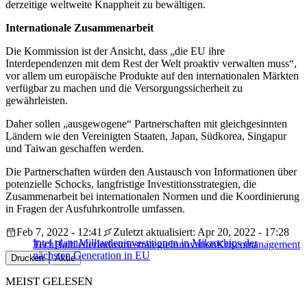
derzeitige weltweite Knappheit zu bewältigen.
Internationale Zusammenarbeit
Die Kommission ist der Ansicht, dass „die EU ihre
Interdependenzen mit dem Rest der Welt proaktiv verwalten muss“,
vor allem um europäische Produkte auf den internationalen Märkten
verfügbar zu machen und die Versorgungssicherheit zu
gewährleisten.
Daher sollen „ausgewogene“ Partnerschaften mit gleichgesinnten
Ländern wie den Vereinigten Staaten, Japan, Südkorea, Singapur
und Taiwan geschaffen werden.
Die Partnerschaften würden den Austausch von Informationen über
potenzielle Schocks, langfristige Investitionsstrategien, die
Zusammenarbeit bei internationalen Normen und die Koordinierung
in Fragen der Ausfuhrkontrolle umfassen.
Feb 7, 2022 - 12:41
Zuletzt aktualisiert: Apr 20, 2022 - 17:28
Intel plant Milliardeninvestitionen in Mikrochips der
Tech
Halbleiter
Industriestrategie
Innovation
Krisenmanagement
nächsten Generation in EU
Drucken
Aktie
MEIST GELESEN