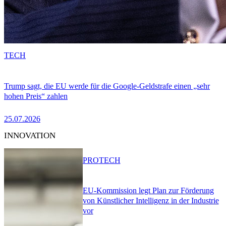
TECH
Trump sagt, die EU werde für die Google-Geldstrafe einen „sehr
hohen Preis“ zahlen
25.07.2026
INNOVATION
PRO
TECH
EU-Kommission legt Plan zur Förderung
von Künstlicher Intelligenz in der Industrie
vor