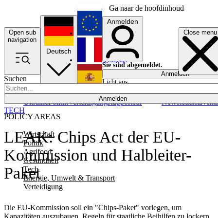
Ga naar de hoofdinhoud
Anmelden
Open sub
Close menu
English
navigation
Deutsch
Français
Sie sind abgemeldet.
Anmelden
Suchen
Licht aus
Español
Anmelden
Ukraine
Politik
Verteidigung
Rapporteur
Newsletters
Event
TECH
POLICY AREAS
LEAK: Chips Act der EU-
Wirtschaft
Politik
Kommission und Halbleiter-
Agrifood
Gesundheit
Paket
Tech
Energie, Umwelt & Transport
Verteidigung
Die EU-Kommission soll ein "Chips-Paket" vorlegen, um
Kapazitäten auszubauen, Regeln für staatliche Beihilfen zu lockern,