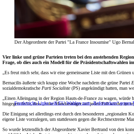
Der Abgeordnete der Partei "La France Insoumise" Ugo Ber
Vier linke und grüne Parteien treten bei den anstehenden Regio
Frage, ob dies auch ein Modell für die Präsidentschaftswahle
„Es freut mich sehr, dass wir eine gemeinsame Liste mit den Grünen u
Bernacilis äußerte sich knapp eine Woche nachdem die grüne Partei
E
sozialdemokratische
Parti Socialiste
(PS) angekündigt hatten, man we
„Einen Alleingang in der Region Hauts-de-France zu wagen, würde be
Frankreichs Linke will EU-Wahlen zum „Referendum“ gegen
hingegen dafür, dass „linke Mandatsträger auf jeden Fall wieder im r
Die Einigung sei allerdings erst durch den besonderen „regionalen Ko
eigene Liste vorzulegen, um stattdessen gegen die Rechtsextreme Mar
So wurde letztendlich der Abgeordnete Xavier Bertrand von den kon