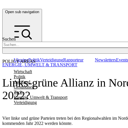
Open sub navigation
Suchen
Ukraine
Politik
Verteidigung
Rapporteur
Newsletters
Event
POLICY AREAS
ENERGIE, UMWELT & TRANSPORT
Wirtschaft
Politik
Links-grüne Allianz in Nor
Agrifood
Gesundheit
2022?
Tech
Energie, Umwelt & Transport
Verteidigung
Vier linke und grüne Parteien treten bei den Regionalwahlen im Norde
kommenden Jahr 2022 werden könnte.