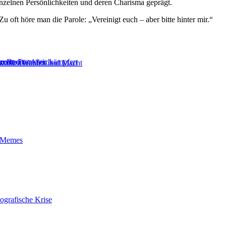
nzelnen Persönlichkeiten und deren Charisma geprägt.
u oft höre man die Parole: „Vereinigt euch – aber bitte hinter mir.“
en in Frankreich
gen Rechtsaußen kämpfen
zenten
swahlen
Wahlen und Macht
t-Memes
ografische Krise