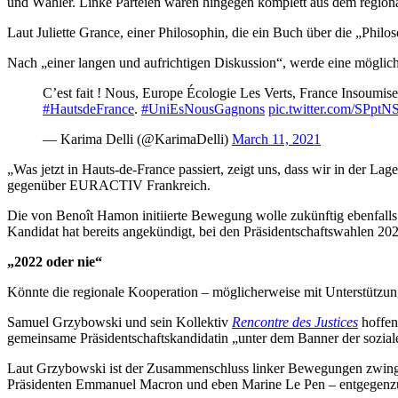
und Wähler. Linke Parteien waren hingegen komplett aus dem regio
Laut Juliette Grance, einer Philosophin, die ein Buch über die „Philos
Nach „einer langen und aufrichtigen Diskussion“, werde eine möglich
C’est fait ! Nous, Europe Écologie Les Verts, France Insoumise,
#HautsdeFrance
.
#UniEsNousGagnons
pic.twitter.com/SPptN
— Karima Delli (@KarimaDelli)
March 11, 2021
„Was jetzt in Hauts-de-France passiert, zeigt uns, dass wir in der La
gegenüber EURACTIV Frankreich.
Die von Benoît Hamon initiierte Bewegung wolle zukünftig ebenfalls
Kandidat hat bereits angekündigt, bei den Präsidentschaftswahlen 202
„2022 oder nie“
Könnte die regionale Kooperation – möglicherweise mit Unterstützun
Samuel Grzybowski und sein Kollektiv
Rencontre des Justices
hoffen 
gemeinsame Präsidentschaftskandidatin „unter dem Banner der soziale
Laut Grzybowski ist der Zusammenschluss linker Bewegungen zwingend
Präsidenten Emmanuel Macron und eben Marine Le Pen – entgegenzutr