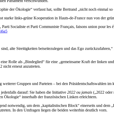
nalen Parlament verschwunden.
ophie der Ökologie“ verfasst hat, sollte Bertrand „nicht noch einmal so
st starke links-grüne Kooperation in Hauts-de-France nun von der grü
 Parti Socialiste et Parti Communiste Français, faisons union pour les 
Si6a5
ge sind, alte Streitigkeiten beiseitezulegen und das Ego zurückzufahren
 eine Rolle als „Bindeglied“ für eine „gemeinsame Kraft der linken u
2 nicht erneut anzutreten.
g weiterer Gruppen und Parteien – bei den Präsidentschaftswahlen im
jedenfalls darauf: Sie haben die Initiative
2022 ou jamais
(„2022 oder n
n Ökologie“ innerhalb der französischen Linken erleichtern.
 notwendig, um dem „kapitalistischen Block“ einerseits und dem „Ide
eten. In den Umfragen liegen die beiden weiterhin deutlich vorn.