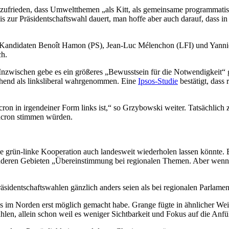
h zufrieden, dass Umweltthemen „als Kitt, als gemeinsame programmati
bis zur Präsidentschaftswahl dauert, man hoffe aber auch darauf, dass 
die Kandidaten Benoît Hamon (PS), Jean-Luc Mélenchon (LFI) und Yann
ch.
 Inzwischen gebe es ein größeres „Bewusstsein für die Notwendigkeit“ 
hend als linksliberal wahrgenommen. Eine
Ipsos-Studie
bestätigt, dass
on in irgendeiner Form links ist,“ so Grzybowski weiter. Tatsächlich 
acron stimmen würden.
 die grün-linke Kooperation auch landesweit wiederholen lassen könnte.
deren Gebieten „Übereinstimmung bei regionalen Themen. Aber wenn w
äsidentschaftswahlen gänzlich anders seien als bei regionalen Parlame
im Norden erst möglich gemacht habe. Grange fügte in ähnlicher Weise
hlen, allein schon weil es weniger Sichtbarkeit und Fokus auf die Anfüh