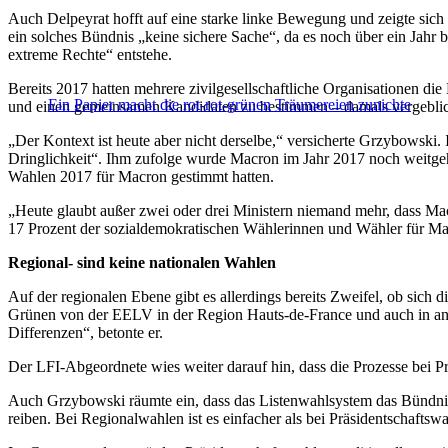
Auch Delpeyrat hofft auf eine starke linke Bewegung und zeigte sic
ein solches Bündnis „keine sichere Sache“, da es noch über ein Jahr 
extreme Rechte“ entstehe.
Bereits 2017 hatten mehrere zivilgesellschaftliche Organisationen 
Ein Papier macht die rot-rot-grünen Träumereien zunichte
und einen gemeinsamen Kandidaten zu bestimmen – damals vergebli
„Der Kontext ist heute aber nicht derselbe,“ versicherte Grzybowski.
Dringlichkeit“. Ihm zufolge wurde Macron im Jahr 2017 noch weitge
Wahlen 2017 für Macron gestimmt hatten.
„Heute glaubt außer zwei oder drei Ministern niemand mehr, dass Macr
17 Prozent der sozialdemokratischen Wählerinnen und Wähler für M
Regional- sind keine nationalen Wahlen
Auf der regionalen Ebene gibt es allerdings bereits Zweifel, ob sich
Grünen von der EELV in der Region Hauts-de-France und auch in an
Differenzen“, betonte er.
Der LFI-Abgeordnete wies weiter darauf hin, dass die Prozesse bei Pr
Auch Grzybowski räumte ein, dass das Listenwahlsystem das Bündnis 
reiben. Bei Regionalwahlen ist es einfacher als bei Präsidentschaftswa