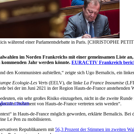
nalicis während einer Parlamentsdebatte in Paris. [CHRISTOPHE PE
nalwahlen im Norden Frankreichs mit einer gemeinsamen Liste an, 
n im kommenden Jahr werden könnte.
EURACTIV Frankreich berich
nd den Kommunisten aufstellen,“ zeigte sich Ugo Bernalicis, ein linke
urope Ecologie-Les Verts
(EELV), die linke
La France Insoumise
(LFI
rde bei der im Juni 2021 in der Region Hauts-de-France anstehenden 
deuten, ein sehr großes Risiko einzugehen, nicht in die zweite Rund
 Macron machen
egionalen Parlament von Hauts-de-France vertreten sein werden“.
ntext“ in Hauts-de-France möglich geworden, erklärte Bernalicis. Bei d
ine Le Pen zu mobilisieren.
servativen Republikanern mit
56,3 Prozent der Stimmen im zweiten Wa