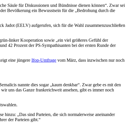
sche Säule für Diskussionen und Bündnisse dienen können“. Zwar sei
in der Bevölkerung ein Bewusstsein für die „Bedrohung durch die
ick Jadot (EELV) aufgerufen, sich für die Wahl zusammenzuschließen
grün-linker Kooperation sowie „ein viel größeres Gefühl der
 rund 42 Prozent der PS-Sympathisanten bei der ersten Runde der
zeigt eine jüngere
Ifop-Umfrage
vom März, dass inzwischen nur noch
 Bernalicis nannte dies sogar „kaum denkbar“. Zwar gebe es mit den
ir uns das Ganze frankreichweit ansehen, gibt es immer noch
ntswahlen.
 hinzu: „Das sind Parteien, die sich normalerweise aneinander
rer der Parteien gibt.“