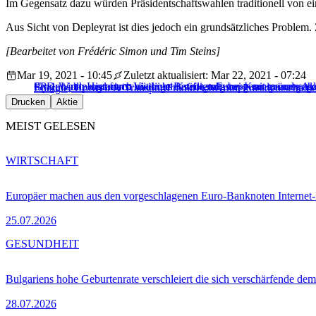
Im Gegensatz dazu würden Präsidentschaftswahlen traditionell von ei
Aus Sicht von Depleyrat ist dies jedoch ein grundsätzliches Problem. Z
[Bearbeitet von Frédéric Simon und Tim Steins]
Mar 19, 2021 - 10:45
Zuletzt aktualisiert: Mar 22, 2021 - 07:24
Prognosen: Historisch niedrige Beteiligung bei Kommunalwahl
Gysi: Linke und fortschrittliche Kräfte müssen gemeinsam ge
SPD-Wahlprogramm: Vision eines roten Europa mit grünen Ak
Energie, Umwelt & Transport
Frankreich
Grüne
Präsidentschaft
Drucken
Aktie
MEIST GELESEN
WIRTSCHAFT
Europäer machen aus den vorgeschlagenen Euro-Banknoten Interne
25.07.2026
GESUNDHEIT
Bulgariens hohe Geburtenrate verschleiert die sich verschärfende dem
28.07.2026