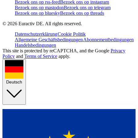
Bezoek ons op rss-feed
Bezoek ons op instagram
Bezoek ons op mastodon
Bezoek ons op telegram
Bezoek ons op bluesky
Bezoek ons op threads
©
2026
Euractiv DE. All rights reserved.
Datenschutzerklärung
Cookie Politik
Allgemeine Geschäftsbedingungen
Abonnementbedingungen
Handelsbedingungen
This site is protected by reCAPTCHA, and the Google
Privacy
Policy
and
Terms of Service
apply.
Deutsch