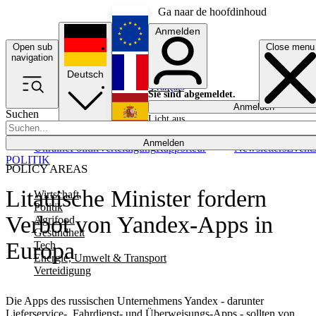
Ga naar de hoofdinhoud
Anmelden
Open sub
Close menu
English
navigation
Deutsch
Français
Sie sind abgemeldet.
Anmelden
Suchen
Licht aus
Español
Anmelden
Ukraine
Politik
Verteidigung
Rapporteur
Newsletters
Event
POLITIK
POLICY AREAS
Litauische Minister fordern
Wirtschaft
Politik
Verbot von Yandex-Apps in
Agrifood
Gesundheit
Europa
Tech
Energie, Umwelt & Transport
Verteidigung
Die Apps des russischen Unternehmens Yandex - darunter
Lieferservice-, Fahrdienst- und Überweisungs-Apps - sollten von