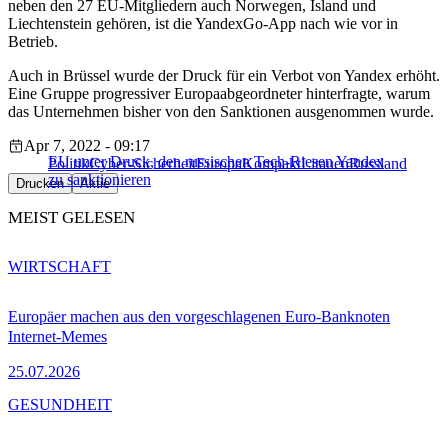
neben den 27 EU-Mitgliedern auch Norwegen, Island und
Liechtenstein gehören, ist die YandexGo-App nach wie vor in
Betrieb.
Auch in Brüssel wurde der Druck für ein Verbot von Yandex erhöht.
Eine Gruppe progressiver Europaabgeordneter hinterfragte, warum
das Unternehmen bisher von den Sanktionen ausgenommen wurde.
Apr 7, 2022 - 09:17
EU unter Druck, den russischen Tech-Riesen Yandex
Politik
Cyber-Sicherheit
EuropaKompakt
Litauen
Russland
zu sanktionieren
Drucken
Aktie
MEIST GELESEN
WIRTSCHAFT
Europäer machen aus den vorgeschlagenen Euro-Banknoten
Internet-Memes
25.07.2026
GESUNDHEIT