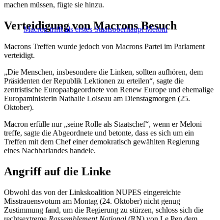
machen müssen, fügte sie hinzu.
Verteidigung von Macrons Besuch
Macron trifft als erstes Staatsoberhaupt Meloni
Macrons Treffen wurde jedoch von Macrons Partei im Parlament
verteidigt.
„Die Menschen, insbesondere die Linken, sollten aufhören, dem
Präsidenten der Republik Lektionen zu erteilen“, sagte die
zentristische Europaabgeordnete von Renew Europe und ehemalige
Europaministerin Nathalie Loiseau am Dienstagmorgen (25.
Oktober).
Macron erfülle nur „seine Rolle als Staatschef“, wenn er Meloni
treffe, sagte die Abgeordnete und betonte, dass es sich um ein
Treffen mit dem Chef einer demokratisch gewählten Regierung
eines Nachbarlandes handele.
Angriff auf die Linke
Obwohl das von der Linkskoalition NUPES eingereichte
Misstrauensvotum am Montag (24. Oktober) nicht genug
Zustimmung fand, um die Regierung zu stürzen, schloss sich die
rechtsextreme
Rassemblement National
(RN) von Le Pen dem