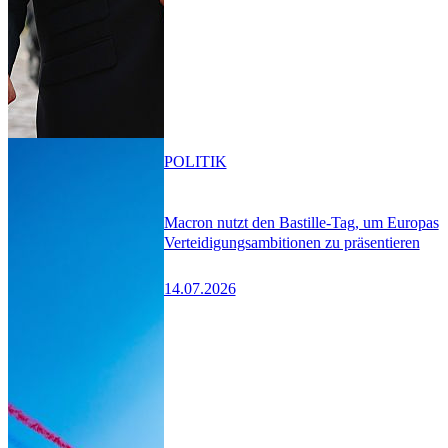
POLITIK
Macron nutzt den Bastille-Tag, um Europas
Verteidigungsambitionen zu präsentieren
14.07.2026