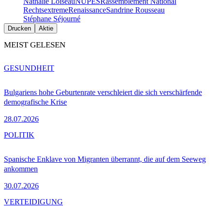
Nathalie Loiseau
NUPES
Rassemblement National
Rechtsextreme
Renaissance
Sandrine Rousseau
Stéphane Séjourné
Drucken
Aktie
MEIST GELESEN
GESUNDHEIT
Bulgariens hohe Geburtenrate verschleiert die sich verschärfende
demografische Krise
28.07.2026
POLITIK
Spanische Enklave von Migranten überrannt, die auf dem Seeweg
ankommen
30.07.2026
VERTEIDIGUNG