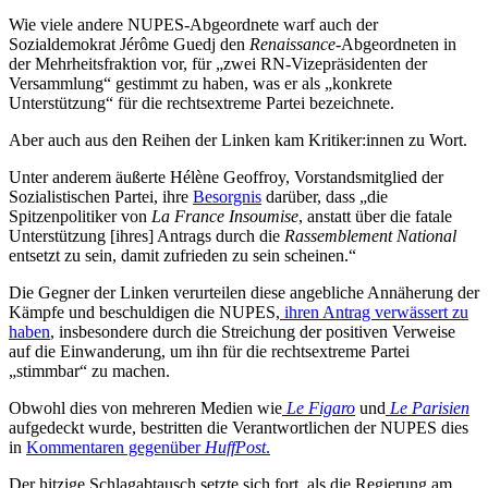
Wie viele andere NUPES-Abgeordnete warf auch der
Sozialdemokrat Jérôme Guedj den
Renaissance
-Abgeordneten in
der Mehrheitsfraktion vor, für „zwei RN-Vizepräsidenten der
Versammlung“ gestimmt zu haben, was er als „konkrete
Unterstützung“ für die rechtsextreme Partei bezeichnete.
Aber auch aus den Reihen der Linken kam Kritiker:innen zu Wort.
Unter anderem äußerte Hélène Geoffroy, Vorstandsmitglied der
Sozialistischen Partei, ihre
Besorgnis
darüber, dass „die
Spitzenpolitiker von
La France Insoumise
, anstatt über die fatale
Unterstützung [ihres] Antrags durch die
Rassemblement National
entsetzt zu sein, damit zufrieden zu sein scheinen.“
Die Gegner der Linken verurteilen diese angebliche Annäherung der
Kämpfe und beschuldigen die NUPES,
ihren Antrag verwässert zu
haben
, insbesondere durch die Streichung der positiven Verweise
auf die Einwanderung, um ihn für die rechtsextreme Partei
„stimmbar“ zu machen.
Obwohl dies von mehreren Medien wie
Le Figaro
und
Le Parisien
aufgedeckt wurde, bestritten die Verantwortlichen der NUPES dies
in
Kommentaren gegenüber
HuffPost
.
Der hitzige Schlagabtausch setzte sich fort, als die Regierung am