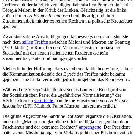
Treffens mit der kürzlich vereidigten italienischen Premierministerin
Giorgia Meloni in der Kritik der Linken. Gleichzeitig ist die links-
außen Partei
La France Insoumise
ebenfalls aufgrund ihrer
Zusammenarbeit mit der extremen Rechten ins politische Kreuzfeuer
geraten.
Zwar sind solche Anschuldigungen keineswegs neu, doch sind sie
nach dem
stillen Treffen
zwischen Meloni und Macron am Sonntag
(23. Oktober) in Rom, bei dem Macron als erster europäischer
Staatschef mit der neuen italienischen Regierungschefin
zusammentraf, lauter und häufiger geworden.
Vielleicht in der Hoffnung, dass es unbemerkt bleiben würde, haben
die Kommunikationskanäle des
Elysée
das Treffen nicht bekannt
gegeben – die Linke verurteilte jedoch umgehend das Rendezvous.
Während die Vizepräsidentin des Senats Laurence Rossignol von
der Sozialistischen Partei die „gefährliche Normalisierung“ der
Rechtsextremen
verurteilte
, nannte die Vorsitzende von
La France
Insoumise
(LFI) Mathilde Panot Macron „unverantwortlich.“
Die grüne Abgeordnete Sandrine Rousseau ergänzte die Diskussion,
indem sie „Macrons unglaubliche Gleichgültigkeit gegenüber dem
Faschismus und der extremen Rechten“
anprangerte
. Der Präsident
hätte „seine Missbilligung“ von Melonis politischer Position deutlich