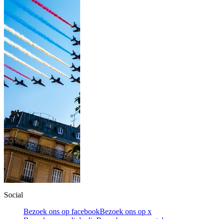
Social
Bezoek ons op facebook
Bezoek ons op x