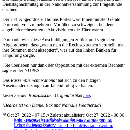
Dienstagnachmittag in der Nationalversammlung zur Fragestunde
erschien.
Der LFI-Abgeordnete Thomas Portes warf Innenminister Gérald
Darmanin vor, zu mehreren Vorfällen zu schweigen, bei denen
angeblich rechtsextreme Aktivist:innen die Täter waren.
Darmanin wies diese Anschuldigungen zurück und sagte dem
Abgeordneten, dass „wenn man die Rechtsextremen verurteilt, man
ihre Stimmen nicht akzeptiert“, was auf den linken Bänken für
Empörung sorgte.
„Sie überleben nur dank der Opposition mit der extremen Rechten“,
sagte er der NUPES.
Das
Rassemblement National
hat sich zu den hitzigen
Auseinandersetzungen auffallend ruhig verhalten.
Lesen Sie den französischen Originalartikel
hier
.
[Bearbeitet von Daniel Eck und Nathalie Weatherald]
Oct 27, 2022 - 07:15
Zuletzt aktualisiert: Oct 27, 2022 - 08:36
Zehntausende französische Linke protestieren gegen
Politik
Elisabeth Borne
Emmanuel Macron
Innenpolitik
Lebenshaltungskosten
Jean-Luc Mélenchon
Marine Le Pen
Misstrauensvotum