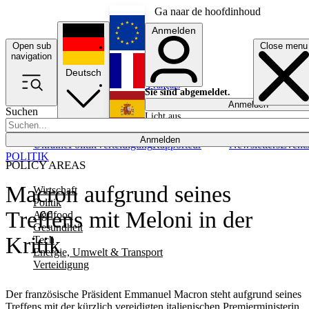
Ga naar de hoofdinhoud
Anmelden
Open sub
Close menu
English
navigation
Deutsch
Français
Sie sind abgemeldet.
Anmelden
Suchen
Licht aus
Español
Anmelden
Ukraine
Politik
Verteidigung
Rapporteur
Newsletters
Event
POLITIK
POLICY AREAS
Macron aufgrund seines
Wirtschaft
Politik
Treffens mit Meloni in der
Agrifood
Gesundheit
Kritik
Tech
Energie, Umwelt & Transport
Verteidigung
Der französische Präsident Emmanuel Macron steht aufgrund seines
Treffens mit der kürzlich vereidigten italienischen Premierministerin