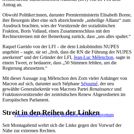
Antrag an.
Obwohl Politiker:innen, darunter Premierministerin Elisabeth Borne,
ihre Besorgnis über eine sich abzeichnende „unheilige Allianz“ zum
Ausdruck brachten, wies der Vorsitzende der sozialistischen
Fraktion, Boris Vallaud, einen Zusammenschluss mit den
Rechtsextremen mit der Bemerkung zurück, dass „uns alles spaltet.“
Raquel Garrido von der LFI – die dem Linksbündnis NUPES
angehört – sagte, sie sei „froh, dass die RN die Führung der NUPES
anerkennt“ und der Gründer der LFI,
Jean-Luc Mélenchon
, sagte in
einem Tweet, er bedauere, dass „50 Stimmen fehlten, um die
Regierung abzusetzen.“
Mit dieser Aussage zog Mélenchon den Zorn vieler Anhänger von
Macron auf sich, darunter auch Stéphane
Séjourné
, der neu
gewählte Generalsekretär von Macrons Partei
Renaissance
und
Fraktionsvorsitzender der zentristischen Renew Abgeordneten im
Europäischen Parlament.
Streit in den Reihen der Linken
Französische Regierung übersteht Misstrauensvotum
Seit Montagabend wehrt sich die Linke gegen den Vorwurf der
Nähe zur extremen Rechten.