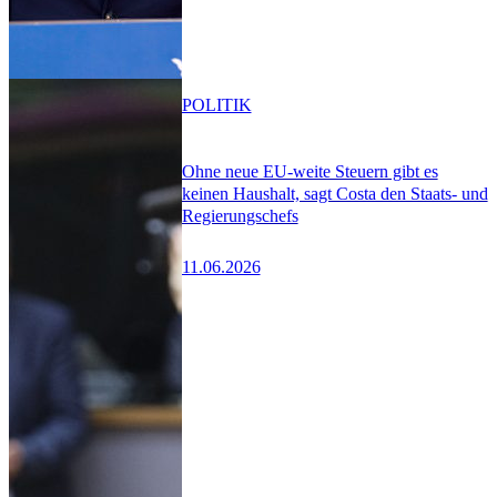
POLITIK
Ohne neue EU-weite Steuern gibt es
keinen Haushalt, sagt Costa den Staats- und
Regierungschefs
11.06.2026