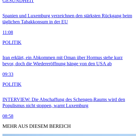
GESUNDHEIT
Spanien und Luxemburg verzeichnen den stärksten Rückgang beim
täglichen Tabakkonsum in der EU
11:08
POLITIK
Iran erklärt, ein Abkommen mit Oman über Hormus stehe kurz
bevor, doch die Wiedereröffnung hänge von den USA ab
09:33
POLITIK
INTERVIEW: Die Abschaffung des Schengen-Raums wird den
Populismus nicht stoppen, warnt Luxemburg
08:58
MEHR AUS DIESEM BEREICH