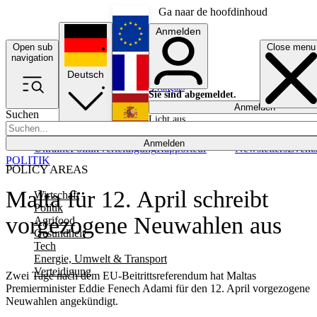
Ga naar de hoofdinhoud
Anmelden
Open sub
Close menu
English
navigation
Deutsch
Français
Sie sind abgemeldet.
Anmelden
Suchen
Licht aus
Español
Anmelden
Ukraine
Politik
Verteidigung
Rapporteur
Newsletters
Event
POLITIK
POLICY AREAS
Malta für 12. April schreibt
Wirtschaft
Politik
vorgezogene Neuwahlen aus
Agrifood
Gesundheit
Tech
Energie, Umwelt & Transport
Verteidigung
Zwei Tage nach dem EU-Beitrittsreferendum hat Maltas
Premierminister Eddie Fenech Adami für den 12. April vorgezogene
Neuwahlen angekündigt.