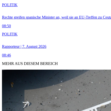
POLITIK
Rechte greifen spanische Minister an, weil sie an EU-Treffen zu Ceu
08:50
POLITIK
Rapporteur | 7. August 2026
08:46
MEHR AUS DIESEM BEREICH