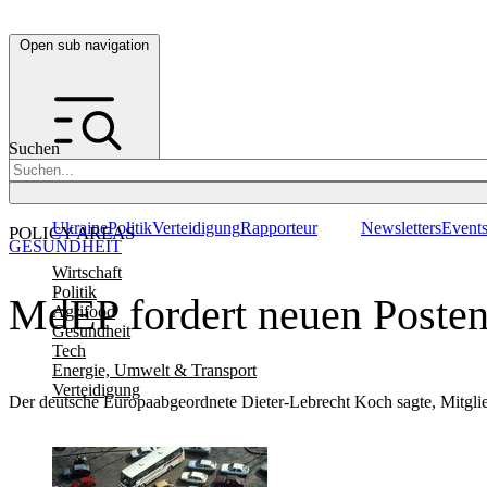
Open sub navigation
Suchen
Ukraine
Politik
Verteidigung
Rapporteur
Newsletters
Event
POLICY AREAS
GESUNDHEIT
Wirtschaft
Politik
MdEP fordert neuen Posten
Agrifood
Gesundheit
Tech
Energie, Umwelt & Transport
Verteidigung
Der deutsche Europaabgeordnete Dieter-Lebrecht Koch sagte, Mitglieds