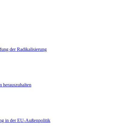
ung der Radikalisierung
m herauszuhalten
ng in der EU-Außenpolitik