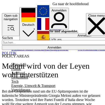
Ga naar de hoofdinhoud
Anmelden
Open sub
Close menu
English
navigation
Deutsch
Français
Sie sind abgemeldet.
Anmelden
Suchen
Licht aus
Español
Anmelden
Ukraine
Politik
Verteidigung
Rapporteur
Newsletters
Event
POLITIK
POLICY AREAS
Meloni wird von der Leyen
Wirtschaft
Politik
wohl unterstützen
Agrifood
Gesundheit
Tech
Energie, Umwelt & Transport
Verteidigung
Bei den Gesprächen rund um die EU-Spitzenposten ist die
italienische Ministerpräsidentin Giorgia Meloni außen vor gelassen
worden. Trotzdem wird ihre Partei Fratelli d’Italia diese Woche
wohl für eine weitere Amtszeit von der Leyens stimmen, wie