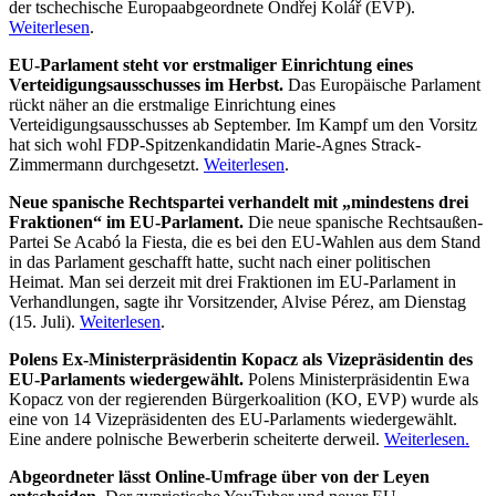
der tschechische Europaabgeordnete Ondřej Kolář (EVP).
Weiterlesen
.
EU-Parlament steht vor erstmaliger Einrichtung eines
Verteidigungsausschusses im Herbst.
Das Europäische Parlament
rückt näher an die erstmalige Einrichtung eines
Verteidigungsausschusses ab September. Im Kampf um den Vorsitz
hat sich wohl FDP-Spitzenkandidatin Marie-Agnes Strack-
Zimmermann durchgesetzt.
Weiterlesen
.
Neue spanische Rechtspartei verhandelt mit „mindestens drei
Fraktionen“ im EU-Parlament.
Die neue spanische Rechtsaußen-
Partei Se Acabó la Fiesta, die es bei den EU-Wahlen aus dem Stand
in das Parlament geschafft hatte, sucht nach einer politischen
Heimat. Man sei derzeit mit drei Fraktionen im EU-Parlament in
Verhandlungen, sagte ihr Vorsitzender, Alvise Pérez, am Dienstag
(15. Juli).
Weiterlesen
.
Polens Ex-Ministerpräsidentin Kopacz als Vizepräsidentin des
EU-Parlaments wiedergewählt.
Polens Ministerpräsidentin Ewa
Kopacz von der regierenden Bürgerkoalition (KO, EVP) wurde als
eine von 14 Vizepräsidenten des EU-Parlaments wiedergewählt.
Eine andere polnische Bewerberin scheiterte derweil.
Weiterlesen.
Abgeordneter lässt Online-Umfrage über von der Leyen