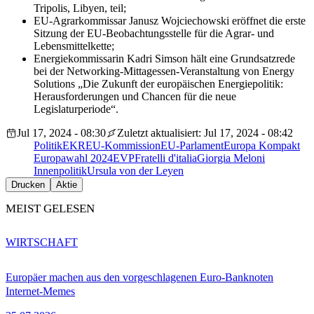
Tripolis, Libyen, teil;
EU-Agrarkommissar Janusz Wojciechowski eröffnet die erste
Sitzung der EU-Beobachtungsstelle für die Agrar- und
Lebensmittelkette;
Energiekommissarin Kadri Simson hält eine Grundsatzrede
bei der Networking-Mittagessen-Veranstaltung von Energy
Solutions „Die Zukunft der europäischen Energiepolitik:
Herausforderungen und Chancen für die neue
Legislaturperiode“.
Jul 17, 2024 - 08:30
Zuletzt aktualisiert: Jul 17, 2024 - 08:42
Politik
EKR
EU-Kommission
EU-Parlament
Europa Kompakt
Europawahl 2024
EVP
Fratelli d'italia
Giorgia Meloni
Innenpolitik
Ursula von der Leyen
Drucken
Aktie
MEIST GELESEN
WIRTSCHAFT
Europäer machen aus den vorgeschlagenen Euro-Banknoten
Internet-Memes