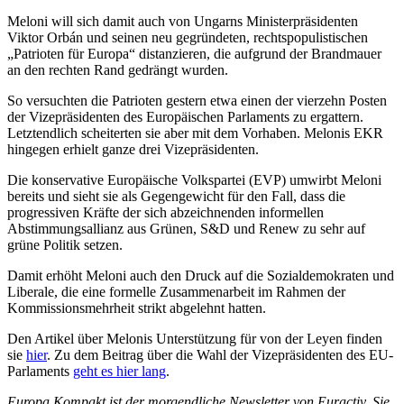
Meloni will sich damit auch von Ungarns Ministerpräsidenten
Viktor Orbán und seinen neu gegründeten, rechtspopulistischen
„Patrioten für Europa“ distanzieren, die aufgrund der Brandmauer
an den rechten Rand gedrängt wurden.
So versuchten die Patrioten gestern etwa einen der vierzehn Posten
der Vizepräsidenten des Europäischen Parlaments zu ergattern.
Letztendlich scheiterten sie aber mit dem Vorhaben. Melonis EKR
hingegen erhielt ganze drei Vizepräsidenten.
Die konservative Europäische Volkspartei (EVP) umwirbt Meloni
bereits und sieht sie als Gegengewicht für den Fall, dass die
progressiven Kräfte der sich abzeichnenden informellen
Abstimmungsallianz aus Grünen, S&D und Renew zu sehr auf
grüne Politik setzen.
Damit erhöht Meloni auch den Druck auf die Sozialdemokraten und
Liberale, die eine formelle Zusammenarbeit im Rahmen der
Kommissionsmehrheit strikt abgelehnt hatten.
Den Artikel über Melonis Unterstützung für von der Leyen finden
sie
hier
. Zu dem Beitrag über die Wahl der Vizepräsidenten des EU-
Parlaments
geht es hier lang
.
Europa Kompakt ist der morgendliche Newsletter von Euractiv. Sie