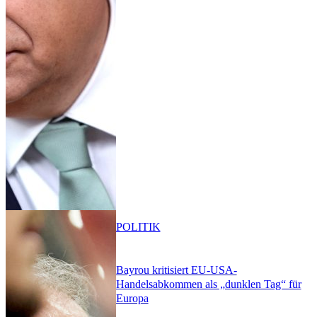
POLITIK
Bayrou kritisiert EU-USA-
Handelsabkommen als „dunklen Tag“ für
Europa