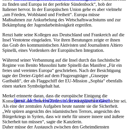
zu finden und Europa ist der perfekte Sündenbock“, hob der
Italiener hervor. In der Europäischen Union gehe es aber vielmehr
„um Frieden, Wohlstand und Freiheit“. Europa müsse
Maßnahmen zur Ankurbelung des Wirtschaftswachstums und zur
Bekämpfung der Jugendarbeitslosigkeit ergreifen.
Renzi hatte seine Kollegen aus Deutschland und Frankreich auf die
Insel Ventotene eingeladen. Vor ihren Beratungen zeigte er ihnen
das Grab des kommunistischen Aktivisten und Journalisten Altiero
Spinelli, eines Vordenkers der Europäischen Integration.
Während seiner Verbannung auf die Insel durch das faschistische
Regime von Benito Mussolini hatte Spinelli das Manifest „Für ein
freies und vereintes Europa“ geschrieben. Nach der Besichtigung
tagte der Dreier-Gipfel auf dem Flugzeugträger „Giuseppe
Garibaldi“, der als Flaggschiff der EU-Mission „Sophia“ ebenfalls
einen starken Symbolgehalt hat.
Merkel erinnerte daran, dass die europäische Einigung die
Brexit: Merkel, Hollande und Renzi zeigen Einigkeit
Konsequenz aus finsteren Zeiten in der europäischen Geschichte sei.
Als eine der zentralen Aufgaben heute nannte sie die Sicherheit.
„Wir spüren angesichts des islamistischen Terrors, angesichts des
Bürgerkriegs in Syrien, dass wir mehr für unsere innere und äußere
Sicherheit tun müssen“, sagte die Kanzlerin.
Daher müsse der Austausch zwischen den Geheimdiensten