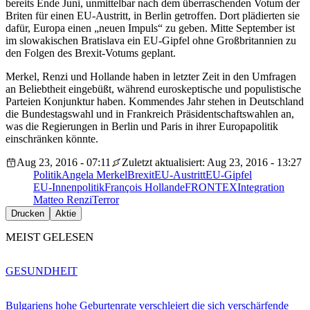
bereits Ende Juni, unmittelbar nach dem überraschenden Votum der
Briten für einen EU-Austritt, in Berlin getroffen. Dort plädierten sie
dafür, Europa einen „neuen Impuls“ zu geben. Mitte September ist
im slowakischen Bratislava ein EU-Gipfel ohne Großbritannien zu
den Folgen des Brexit-Votums geplant.
Merkel, Renzi und Hollande haben in letzter Zeit in den Umfragen
an Beliebtheit eingebüßt, während euroskeptische und populistische
Parteien Konjunktur haben. Kommendes Jahr stehen in Deutschland
die Bundestagswahl und in Frankreich Präsidentschaftswahlen an,
was die Regierungen in Berlin und Paris in ihrer Europapolitik
einschränken könnte.
Aug 23, 2016 - 07:11
Zuletzt aktualisiert: Aug 23, 2016 - 13:27
Politik
Angela Merkel
Brexit
EU-Austritt
EU-Gipfel
EU-Innenpolitik
François Hollande
FRONTEX
Integration
Matteo Renzi
Terror
Drucken
Aktie
MEIST GELESEN
GESUNDHEIT
Bulgariens hohe Geburtenrate verschleiert die sich verschärfende