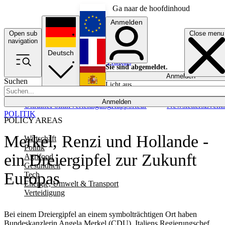
Ga naar de hoofdinhoud
Anmelden
Open sub
Close menu
English
navigation
Deutsch
Français
Sie sind abgemeldet.
Anmelden
Suchen
Licht aus
Español
Anmelden
Ukraine
Politik
Verteidigung
Rapporteur
Newsletters
Event
POLITIK
POLICY AREAS
Merkel, Renzi und Hollande -
Wirtschaft
Politik
ein Dreiergipfel zur Zukunft
Agrifood
Gesundheit
Europas
Tech
Energie, Umwelt & Transport
Verteidigung
Bei einem Dreiergipfel an einem symbolträchtigen Ort haben
Bundeskanzlerin Angela Merkel (CDU), Italiens Regierungschef