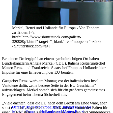
Merkel, Renzi und Hollande für Europa - Von Tandem
zu Tridem [<a
href="http://www.shutterstock.com/gallery-
320989p1.html" target="_blank" rel="noopener">360b
/ Shutterstock.com</a>]
Bei einem Dreiergipfel an einem symbolträchtigen Ort haben
Bundeskanzlerin Angela Merkel (CDU), Italiens Regierungschef
Matteo Renzi und Frankreichs Staatschef François Hollande über
Impulse für eine Erneuerung der EU beraten.
Gastgeber Renzi warb am Montag vor der italienischen Insel
Ventotene dafür, „eine bessere Seite in der EU-Geschichte“
aufzuschlagen. Merkel sprach sich für ein größeres gemeinsames
Engagement beim Thema Sicherheit aus.
„Viele dachten, dass die EU nach dem Brexit am Ende wäre, aber
Offener Brief zur europäischen Jugend an Angela
so ist es nicht“, sagte Renzi mit Blick auf das Votum der Briten für
Merkel, François Hollande und Matteo Renzi
einen EU-Austritt. „Es ist leicht, sich zu beklagen und Sündenböcke