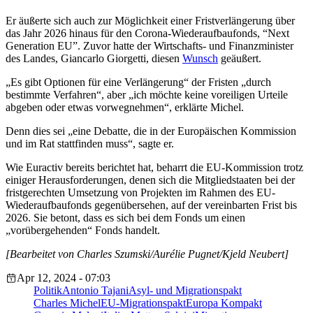
Er äußerte sich auch zur Möglichkeit einer Fristverlängerung über
das Jahr 2026 hinaus für den
Corona-Wiederaufbaufonds, “Next
Generation EU”
. Zuvor hatte der Wirtschafts- und Finanzminister
des Landes, Giancarlo Giorgetti, diesen
Wunsch
geäußert.
„Es gibt Optionen für eine Verlängerung“ der Fristen „durch
bestimmte Verfahren“, aber „ich möchte keine voreiligen Urteile
abgeben oder etwas vorwegnehmen“, erklärte Michel.
Denn dies sei „eine Debatte, die in der Europäischen Kommission
und im Rat stattfinden muss“, sagte er.
Wie Euractiv bereits berichtet hat, beharrt die EU-Kommission trotz
einiger Herausforderungen, denen sich die Mitgliedstaaten bei der
fristgerechten Umsetzung von Projekten im Rahmen des EU-
Wiederaufbaufonds gegenübersehen, auf der vereinbarten Frist bis
2026. Sie betont, dass es sich bei dem Fonds um einen
„vorübergehenden“ Fonds handelt.
[Bearbeitet von Charles Szumski/Aurélie Pugnet/Kjeld Neubert]
Apr 12, 2024 - 07:03
Politik
Antonio Tajani
Asyl- und Migrationspakt
Charles Michel
EU-Migrationspakt
Europa Kompakt