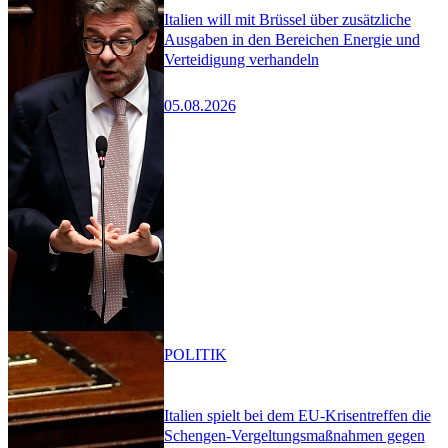
Italien will mit Brüssel über zusätzliche
Ausgaben in den Bereichen Energie und
Verteidigung verhandeln
05.08.2026
POLITIK
Italien spielt bei dem EU-Krisentreffen die
Schengen-Vergeltungsmaßnahmen gegen