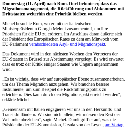
Donnerstag (11. April) nach Rom. Dort betonte er, dass das
Migrationsmanagement, die Rückführung und Abkommen mit
Drittstaaten weiterhin eine Priorität bleiben werden.
Michel besuchte Rom, wo er mit der italienischen
Ministerpräsidentin Giorgia Meloni zusammentraf, um ihre
Prioritäten für die EU zu erörtern. Im Anschluss daran äußerte sich
der Präsident des Europäischen Rates zu dem am Mittwoch vom
EU-Parlament
verabschiedeten Asyl- und Migrationspakt
.
Das Dokument wird in den nächsten Wochen den Vertretern der
EU-Staaten in Brüssel zur Abstimmung vorgelegt. Es wird erwartet,
dass es trotz der Kritik einiger Staaten wie Ungarn angenommen
wird.
„Es ist wichtig, dass wir auf europäischer Ebene zusammenarbeiten,
um das Thema Migration anzugehen. Wir brauchen bessere
Instrumente, um zum Beispiel die Rückführungspolitik zu
erleichtern. Dies kann durch den Migrationspakt erreicht werden“,
erklärte Michel.
„Gemeinsam mit Italien engagieren wir uns in den Herkunfts- und
Transitdrittländern. Wir sind nicht allein; wir müssen den Rest der
Welt miteinbeziehen“, sagte Michel. Damit griff er auf, was die
Präsidentin der EU-Kommission, Ursula von der Leyen,
am Vortag