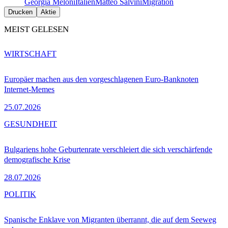
Georgia Meloni
Italien
Matteo Salvini
Migration
Drucken
Aktie
MEIST GELESEN
WIRTSCHAFT
Europäer machen aus den vorgeschlagenen Euro-Banknoten
Internet-Memes
25.07.2026
GESUNDHEIT
Bulgariens hohe Geburtenrate verschleiert die sich verschärfende
demografische Krise
28.07.2026
POLITIK
Spanische Enklave von Migranten überrannt, die auf dem Seeweg