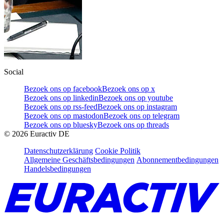
Social
Bezoek ons op facebook
Bezoek ons op x
Bezoek ons op linkedin
Bezoek ons op youtube
Bezoek ons op rss-feed
Bezoek ons op instagram
Bezoek ons op mastodon
Bezoek ons op telegram
Bezoek ons op bluesky
Bezoek ons op threads
©
2026
Euractiv DE
Datenschutzerklärung
Cookie Politik
Allgemeine Geschäftsbedingungen
Abonnementbedingungen
Handelsbedingungen