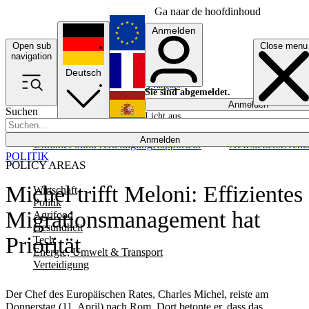
Ga naar de hoofdinhoud
Anmelden
Open sub
Close menu
English
navigation
Deutsch
Français
Sie sind abgemeldet.
Anmelden
Suchen
Licht aus
Español
Anmelden
Ukraine
Politik
Verteidigung
Rapporteur
Newsletters
Event
POLITIK
POLICY AREAS
Michel trifft Meloni: Effizientes
Wirtschaft
Politik
Migrationsmanagement hat
Agrifood
Gesundheit
Priorität
Tech
Energie, Umwelt & Transport
Verteidigung
Der Chef des Europäischen Rates, Charles Michel, reiste am
Donnerstag (11. April) nach Rom. Dort betonte er, dass das