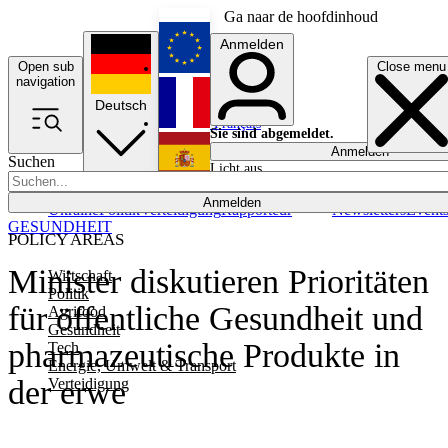
Ga naar de hoofdinhoud
Anmelden
Open sub
Close menu
English
navigation
Deutsch
Français
Sie sind abgemeldet.
Anmelden
Suchen
Licht aus
Español
Anmelden
Ukraine
Politik
Verteidigung
Rapporteur
Newsletters
Event
GESUNDHEIT
POLICY AREAS
Minister diskutieren Prioritäten
Wirtschaft
Politik
für öffentliche Gesundheit und
Agrifood
Gesundheit
pharmazeutische Produkte in
Tech
Energie, Umwelt & Transport
der erwe
Verteidigung