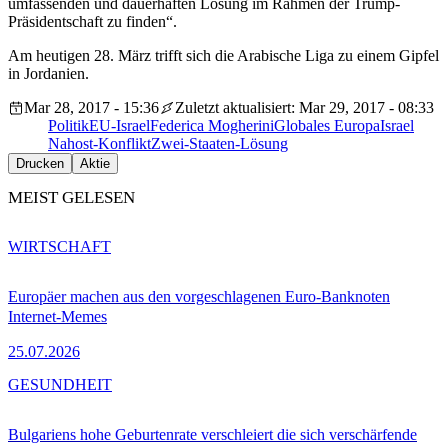
umfassenden und dauerhaften Lösung im Rahmen der Trump-
Präsidentschaft zu finden“.
Am heutigen 28. März trifft sich die Arabische Liga zu einem Gipfel
in Jordanien.
Mar 28, 2017 - 15:36
Zuletzt aktualisiert: Mar 29, 2017 - 08:33
Politik
EU-Israel
Federica Mogherini
Globales Europa
Israel
Nahost-Konflikt
Zwei-Staaten-Lösung
Drucken
Aktie
MEIST GELESEN
WIRTSCHAFT
Europäer machen aus den vorgeschlagenen Euro-Banknoten
Internet-Memes
25.07.2026
GESUNDHEIT
Bulgariens hohe Geburtenrate verschleiert die sich verschärfende