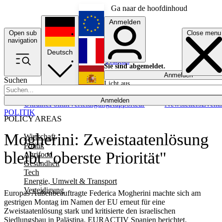
Ga naar de hoofdinhoud
Anmelden
Open sub
Close menu
English
navigation
Deutsch
Français
Sie sind abgemeldet.
Anmelden
Suchen
Licht aus
Español
Anmelden
Ukraine
Politik
Verteidigung
Rapporteur
Newsletters
Event
POLITIK
POLICY AREAS
Mogherini: Zweistaatenlösung
Wirtschaft
Politik
bleibt "oberste Priorität"
Agrifood
Gesundheit
Tech
Energie, Umwelt & Transport
Verteidigung
Europas Außenbeauftragte Federica Mogherini machte sich am
gestrigen Montag im Namen der EU erneut für eine
Zweistaatenlösung stark und kritisierte den israelischen
Siedlungsbau in Palästina. EURACTIV Spanien berichtet.