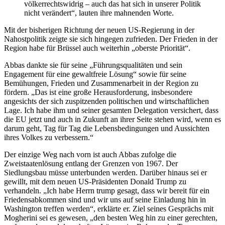
völkerrechtswidrig – auch das hat sich in unserer Politik
nicht verändert“, lauten ihre mahnenden Worte.
Mit der bisherigen Richtung der neuen US-Regierung in der
Nahostpolitik zeigte sie sich hingegen zufrieden. Der Frieden in der
Region habe für Brüssel auch weiterhin „oberste Priorität“.
Abbas dankte sie für seine „Führungsqualitäten und sein
Engagement für eine gewaltfreie Lösung“ sowie für seine
Bemühungen, Frieden und Zusammenarbeit in der Region zu
fördern. „Das ist eine große Herausforderung, insbesondere
angesichts der sich zuspitzenden politischen und wirtschaftlichen
Lage. Ich habe ihm und seiner gesamten Delegation versichert, dass
die EU jetzt und auch in Zukunft an ihrer Seite stehen wird, wenn es
darum geht, Tag für Tag die Lebensbedingungen und Aussichten
ihres Volkes zu verbessern.“
Der einzige Weg nach vorn ist auch Abbas zufolge die
Zweistaatenlösung entlang der Grenzen von 1967. Der
Siedlungsbau müsse unterbunden werden. Darüber hinaus sei er
gewillt, mit dem neuen US-Präsidenten Donald Trump zu
verhandeln. „Ich habe Herrn trump gesagt, dass wir bereit für ein
Friedensabkommen sind und wir uns auf seine Einladung hin in
Washington treffen werden“, erklärte er. Ziel seines Gesprächs mit
Mogherini sei es gewesen, „den besten Weg hin zu einer gerechten,