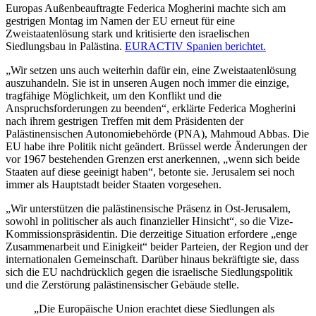
Europas Außenbeauftragte Federica Mogherini machte sich am
gestrigen Montag im Namen der EU erneut für eine
Zweistaatenlösung stark und kritisierte den israelischen
Siedlungsbau in Palästina.
EURACTIV Spanien berichtet.
„Wir setzen uns auch weiterhin dafür ein, eine Zweistaatenlösung
auszuhandeln. Sie ist in unseren Augen noch immer die einzige,
tragfähige Möglichkeit, um den Konflikt und die
Anspruchsforderungen zu beenden“, erklärte Federica Mogherini
nach ihrem gestrigen Treffen mit dem Präsidenten der
Palästinensischen Autonomiebehörde (PNA), Mahmoud Abbas. Die
EU habe ihre Politik nicht geändert. Brüssel werde Änderungen der
vor 1967 bestehenden Grenzen erst anerkennen, „wenn sich beide
Staaten auf diese geeinigt haben“, betonte sie. Jerusalem sei noch
immer als Hauptstadt beider Staaten vorgesehen.
„Wir unterstützen die palästinensische Präsenz in Ost-Jerusalem,
sowohl in politischer als auch finanzieller Hinsicht“, so die Vize-
Kommissionspräsidentin. Die derzeitige Situation erfordere „enge
Zusammenarbeit und Einigkeit“ beider Parteien, der Region und der
internationalen Gemeinschaft. Darüber hinaus bekräftigte sie, dass
sich die EU nachdrücklich gegen die israelische Siedlungspolitik
und die Zerstörung palästinensischer Gebäude stelle.
„Die Europäische Union erachtet diese Siedlungen als