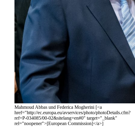
Mahmoud Abbas und Federica Mogherini [<a
href="http://ec.europa.eu/avservices/photo/photoDetails.cfm?
ref=P-034085/00-02&sitelang=en#0" target="_blank"
rel="noopener">[European Commission]</a>]