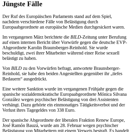
Jüngste Fälle
Der Ruf des Europäischen Parlaments stand auf dem Spiel,
nachdem verschiedene Fälle von Belästigung durch
Europaabgeordnete an europäische Medien durchgesickert waren.
Im vergangenen März berichtete die
BILD
-Zeitung unter Berufung
auf einen internen Bericht über Vorwürfe gegen die deutsche EVP-
Abgeordnete Karolin Braunsberger-Reinhold. Sie wurde
beschuldigt, zwei ihrer Mitarbeiter während einer Reise sexuell
belästigt zu haben.
Von
BILD
zu den Vorwürfen befragt, antwortete Braunsberger-
Reinhold, sie habe den beiden Angestellten gegenüber ihr „tiefes
Bedauern“ ausgedrückt.
Eine weitere Sanktion wurde im vergangenen Frühjahr gegen die
spanische sozialdemokratische Europaabgeordnete Mónica Silvana
González wegen psychischer Belästigung von drei Assistenten
verhängt. Dazu gehörte ein einmonatiges Tätigkeitsverbot und der
Verlust ihres Tagegeldes von 338 Euro.
Der spanische Abgeordnete der liberalen Fraktion Renew Europe,
José Ramón Bauzá, wurde am 28. Februar wegen psychischer
Belästigung von Mitarbeitern mit einem Verweis bestraft. Es handelt