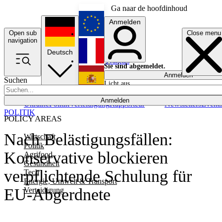
Ga naar de hoofdinhoud
Anmelden
Open sub
Close menu
English
navigation
Deutsch
Français
Sie sind abgemeldet.
Anmelden
Suchen
Licht aus
Español
Anmelden
Ukraine
Politik
Verteidigung
Rapporteur
Newsletters
Event
POLITIK
POLICY AREAS
Nach Belästigungsfällen:
Wirtschaft
Politik
Konservative blockieren
Agrifood
Gesundheit
verpflichtende Schulung für
Tech
Energie, Umwelt & Transport
EU-Abgerdnete
Verteidigung