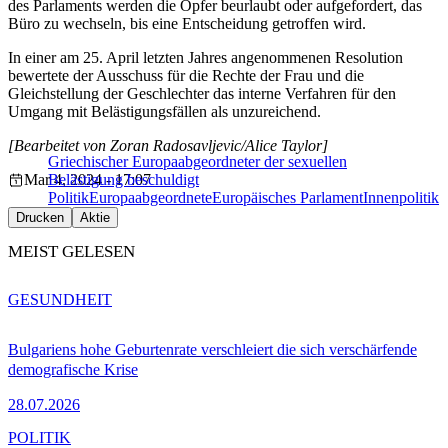
des Parlaments werden die Opfer beurlaubt oder aufgefordert, das
Büro zu wechseln, bis eine Entscheidung getroffen wird.
In einer am 25. April letzten Jahres angenommenen Resolution
bewertete der Ausschuss für die Rechte der Frau und die
Gleichstellung der Geschlechter das interne Verfahren für den
Umgang mit Belästigungsfällen als unzureichend.
[Bearbeitet von Zoran Radosavljevic/Alice Taylor]
Griechischer Europaabgeordneter der sexuellen
Mar 4, 2024 - 17:07
Belästigung beschuldigt
Politik
Europaabgeordnete
Europäisches Parlament
Innenpolitik
Drucken
Aktie
MEIST GELESEN
GESUNDHEIT
Bulgariens hohe Geburtenrate verschleiert die sich verschärfende
demografische Krise
28.07.2026
POLITIK