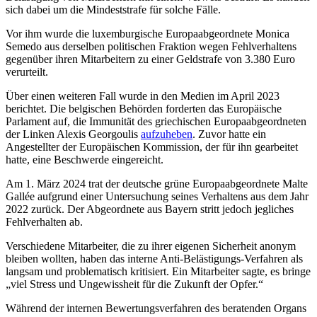
sich dabei um die Mindeststrafe für solche Fälle.
Vor ihm wurde die luxemburgische Europaabgeordnete Monica
Semedo aus derselben politischen Fraktion wegen Fehlverhaltens
gegenüber ihren Mitarbeitern zu einer Geldstrafe von 3.380 Euro
verurteilt.
Über einen weiteren Fall wurde in den Medien im April 2023
berichtet. Die belgischen Behörden forderten das Europäische
Parlament auf, die Immunität des griechischen Europaabgeordneten
der Linken Alexis Georgoulis
aufzuheben
. Zuvor hatte ein
Angestellter der Europäischen Kommission, der für ihn gearbeitet
hatte, eine Beschwerde eingereicht.
Am 1. März 2024 trat der deutsche grüne Europaabgeordnete Malte
Gallée aufgrund einer Untersuchung seines Verhaltens aus dem Jahr
2022 zurück. Der Abgeordnete aus Bayern stritt jedoch jegliches
Fehlverhalten ab.
Verschiedene Mitarbeiter, die zu ihrer eigenen Sicherheit anonym
bleiben wollten, haben das interne Anti-Belästigungs-Verfahren als
langsam und problematisch kritisiert. Ein Mitarbeiter sagte, es bringe
„viel Stress und Ungewissheit für die Zukunft der Opfer.“
Während der internen Bewertungsverfahren des beratenden Organs