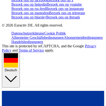
Bezoek ons op facebook
Bezoek ons op x
Bezoek ons op linkedin
Bezoek ons op youtube
Bezoek ons op rss-feed
Bezoek ons op instagram
Bezoek ons op mastodon
Bezoek ons op telegram
Bezoek ons op bluesky
Bezoek ons op threads
©
2026
Euractiv DE. All rights reserved.
Datenschutzerklärung
Cookie Politik
Allgemeine Geschäftsbedingungen
Abonnementbedingungen
Handelsbedingungen
This site is protected by reCAPTCHA, and the Google
Privacy
Policy
and
Terms of Service
apply.
Deutsch