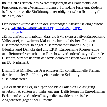
Im Juli 2023 richtete das Verwaltungsorgan des Parlaments, das
Präsidium, einen „Vermittlungsdienst“ für solche Fälle ein. Zudem
befürwortete es die Einführung einer obligatorischen Schulung für
die Mitglieder.
Der Bericht wurde dann in den zuständigen Ausschuss eingebracht,
EU-Parlament will härter gegen Belästigungen
wo er auf Widerstand stieß.
vorgehen
„Es ist einfach unglaublich, dass die EVP (konservative Europäische
Volkspartei) ein weiteres Mal mit rechten politischen Gruppen
zusammenarbeitet. In enger Zusammenarbeit haben EVP, ID
[Identität und Demokratie] und EKR [Europäische Konservative
und Reformer] versucht, den Bericht zu verhindern“, sagte Gabriele
Bischoff, Vizepräsidentin der sozialdemokratischen S&D Fraktion
im EU-Parlament.
Bischoff ist Mitglied des Ausschusses für konstitutionelle Fragen,
der sich mit der Einführung einer solchen Schulung
auseinandersetzt.
„Da es in dieser Legislaturperiode viele Fälle von Belästigung
gegeben hat, sollten wir mehr tun, um [Belästigung im Europäischen
Parlament] zu verhindern“, sagte die sozialdemokratische
Abgeordnete gegenüber Euractiv.