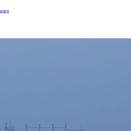
anten