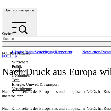
Open sub navigation
Suchen
Ukraine
Politik
Verteidigung
Rapporteur
Newsletters
Event
POLICY AREAS
POLITIK
Wirtschaft
Politik
Nach Druck aus Europa wi
Agrifood
Gesundheit
Tech
Energie, Umwelt & Transport
Verteidigung
Nach Kritik seitens des Europarates und europäischer NGOs hat Russ
überarbeiten“.
Nach Kritik seitens des Europarates und europäischer NGOs hat Russ