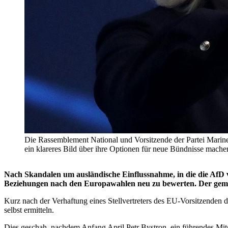
Die Rassemblement National und Vorsitzende der Partei Marin
ein klareres Bild über ihre Optionen für neue Bündnisse mach
Nach Skandalen um ausländische Einflussnahme, in die die AfD v
Beziehungen nach den Europawahlen neu zu bewerten. Der geme
Kurz nach der Verhaftung eines Stellvertreters des EU-Vorsitzenden
selbst ermitteln.
Dies geschah, nachdem Anfang April Petr Bystron, ein führendes Mi