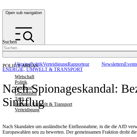
Open sub navigation
Suchen
Ukraine
Politik
Verteidigung
Rapporteur
Newsletters
Event
POLICY AREAS
ENERGIE, UMWELT & TRANSPORT
Wirtschaft
Politik
Nach Spionageskandal: Bez
Agrifood
Gesundheit
Sinkflug
Tech
Energie, Umwelt & Transport
Verteidigung
Nach Skandalen um ausländische Einflussnahme, in die die AfD verw
Europawahlen neu zu bewerten. Der gemeinsamen Fraktion droht die