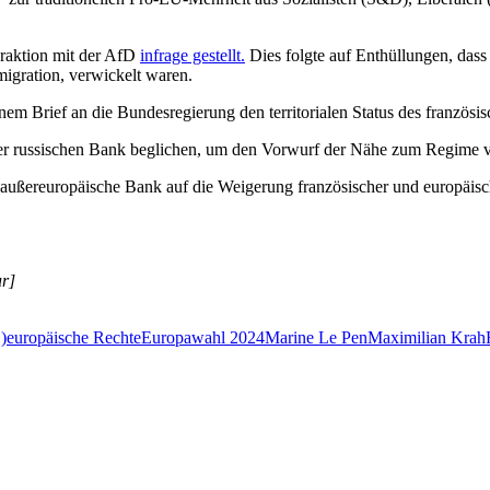
Fraktion mit der AfD
infrage gestellt.
Dies folgte auf Enthüllungen, dass
migration, verwickelt waren.
inem Brief an die Bundesregierung den territorialen Status des französi
iner russischen Bank beglichen, um den Vorwurf der Nähe zum Regime v
ne außereuropäische Bank auf die Weigerung französischer und europäisch
ur]
)
europäische Rechte
Europawahl 2024
Marine Le Pen
Maximilian Krah