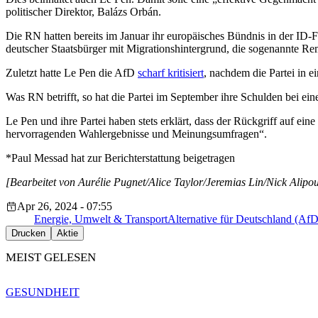
politischer Direktor, Balázs Orbán.
Die RN hatten bereits im Januar ihr europäisches Bündnis in der ID-
deutscher Staatsbürger mit Migrationshintergrund, die sogenannte Re
Zuletzt hatte Le Pen die AfD
scharf kritisiert
, nachdem die Partei in e
Was RN betrifft, so hat die Partei im September ihre Schulden bei e
Le Pen und ihre Partei haben stets erklärt, dass der Rückgriff auf ei
hervorragenden Wahlergebnisse und Meinungsumfragen“.
*Paul Messad hat zur Berichterstattung beigetragen
[Bearbeitet von Aurélie Pugnet/Alice Taylor/Jeremias Lin/Nick Alipo
Apr 26, 2024 - 07:55
Energie, Umwelt & Transport
Alternative für Deutschland (AfD
Drucken
Aktie
MEIST GELESEN
GESUNDHEIT