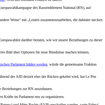
der Europawahlkampagne des Rassemblement National (RN), auf
 andere Weise“ mit „Leuten zusammenzuarbeiten, die dahinter stecken
Europawahlen darüber beraten, wie wir unsere Beziehungen zu dieser
eres Bild über Optionen für neue Bündnisse machen können,
ischen Parlament bilden werden
, würde die gemeinsame Fraktion
ährend der AfD derzeit eher der Rücken gekehrt wird, hat Le Pen
die Beziehungen zur RN auszubauen.
hen Kräfte im Parlament neu zu organisieren.
n (Renew) und Mitte-Rechts (EVP) geschaffen werden, sagte Fidesz‘