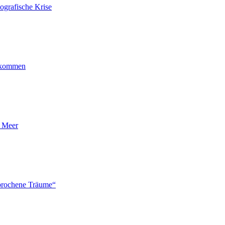
ografische Krise
ankommen
n Meer
brochene Träume“