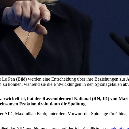
e Le Pen (Bild) werden eine Entscheidung über ihre Beziehungen zur 
en zu können, während sie die Entwicklungen in den Spionagefällen a
erwickelt ist, hat der Rassemblement National (RN, ID) von Mari
insamen Fraktion droht dann die Spaltung.
 der AfD, Maximilian Krah, unter dem Vorwurf der Spionage für China,
tglied der AfD und Nummer zwei auf der EU-Wahlliste,
beschuldigt wu