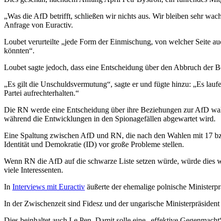
„Was die AfD betrifft, schließen wir nichts aus. Wir bleiben sehr 
Anfrage von Euractiv.
Loubet verurteilte „jede Form der Einmischung, von welcher Seite au
könnten“.
Loubet sagte jedoch, dass eine Entscheidung über den Abbruch der B
„Es gilt die Unschuldsvermutung“, sagte er und fügte hinzu: „Es la
Partei aufrechterhalten.“
Die RN werde eine Entscheidung über ihre Beziehungen zur AfD wahr
während die Entwicklungen in den Spionagefällen abgewartet wird.
Eine Spaltung zwischen AfD und RN, die nach den Wahlen mit 17 b
Identität und Demokratie (ID) vor große Probleme stellen.
Wenn RN die AfD auf die schwarze Liste setzen würde, würde dies wa
viele Interessenten.
In
Interviews mit Euractiv
äußerte der ehemalige polnische Ministerp
In der Zwischenzeit sind Fidesz und der ungarische Ministerpräsident 
Dies beinhaltet auch Le Pen. Damit solle eine „effektive Gegenmacht