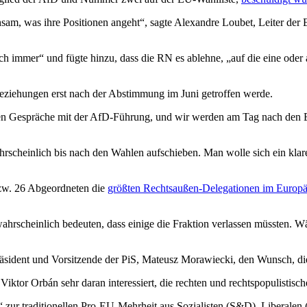
wachsam, was ihre Positionen angeht“, sagte Alexandre Loubet, Leiter 
ch immer“ und fügte hinzu, dass die RN es ablehne, „auf die eine oder
eziehungen erst nach der Abstimmung im Juni getroffen werde.
ufen Gespräche mit der AfD-Führung, und wir werden am Tag nach den 
scheinlich bis nach den Wahlen aufschieben. Man wolle sich ein klar
zw. 26 Abgeordneten die
größten Rechtsaußen-Delegationen im Europä
hrscheinlich bedeuten, dass einige die Fraktion verlassen müssten. W
räsident und Vorsitzende der PiS, Mateusz Morawiecki, den Wunsch, 
Viktor Orbán sehr daran interessiert, die rechten und rechtspopulistisc
“ zur traditionellen Pro-EU-Mehrheit aus Sozialisten (S&D), Liberale