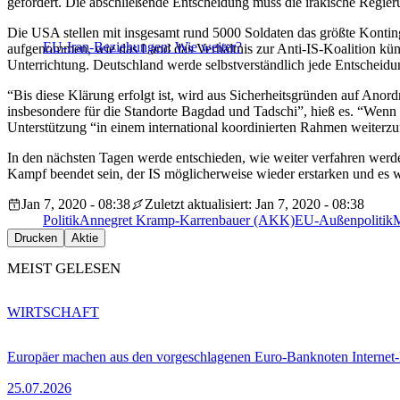
gefordert. Die abschließende Entscheidung muss die irakische Regieru
Die USA stellen mit insgesamt rund 5000 Soldaten das größte Konti
EU-Iran-Beziehungen: Wie weiter?
aufgenommen, wie das Land das Verhältnis zur Anti-IS-Koalition künf
Unterrichtung. Deutschland werde selbstverständlich jede Entscheidu
“Bis diese Klärung erfolgt ist, wird aus Sicherheitsgründen auf Ano
insbesondere für die Standorte Bagdad und Tadschi”, hieß es. “Wenn 
Unterstützung “in einem international koordinierten Rahmen weiterzuf
In den nächsten Tagen werde entschieden, wie weiter verfahren werde,
Kampf beendet sein, der IS möglicherweise wieder erstarken und es wi
Jan 7, 2020 - 08:38
Zuletzt aktualisiert: Jan 7, 2020 - 08:38
Politik
Annegret Kramp-Karrenbauer (AKK)
EU-Außenpolitik
M
Drucken
Aktie
MEIST GELESEN
WIRTSCHAFT
Europäer machen aus den vorgeschlagenen Euro-Banknoten Interne
25.07.2026