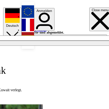
Close menu
Anmelden
English
Deutsch
Français
Sie sind abgemeldet.
Anmelden
Licht aus
Español
ak
uwait verlegt.