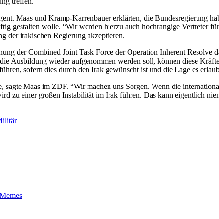
ng treffen.
ngent. Maas und Kramp-Karrenbauer erklärten, die Bundesregierung ha
tig gestalten wolle. “Wir werden hierzu auch hochrangige Vertreter fü
ng der irakischen Regierung akzeptieren.
rdnung der Combined Joint Task Force der Operation Inherent Resolve d
die Ausbildung wieder aufgenommen werden soll, können diese Kräfte z
ühren, sofern dies durch den Irak gewünscht ist und die Lage es erlaub
 sagte Maas im ZDF. “Wir machen uns Sorgen. Wenn die internationalen S
rd zu einer großen Instabilität im Irak führen. Das kann eigentlich ni
ilitär
t-Memes