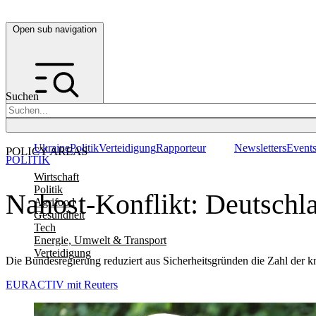
Open sub navigation
Suchen
Ukraine
Politik
Verteidigung
Rapporteur
Newsletters
Event
POLICY AREAS
POLITIK
Wirtschaft
Politik
Nahost-Konflikt: Deutschla
Agrifood
Gesundheit
Tech
Energie, Umwelt & Transport
Verteidigung
Die Bundesregierung reduziert aus Sicherheitsgründen die Zahl der k
EURACTIV mit Reuters