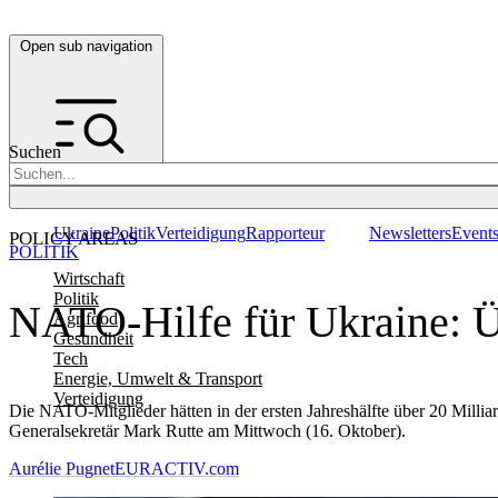
Open sub navigation
Suchen
Ukraine
Politik
Verteidigung
Rapporteur
Newsletters
Event
POLICY AREAS
POLITIK
Wirtschaft
Politik
NATO-Hilfe für Ukraine: Ü
Agrifood
Gesundheit
Tech
Energie, Umwelt & Transport
Verteidigung
Die NATO-Mitglieder hätten in der ersten Jahreshälfte über 20 Milliard
Generalsekretär Mark Rutte am Mittwoch (16. Oktober).
Aurélie Pugnet
EURACTIV.com