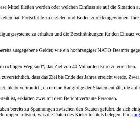
diese Mittel fließen werden oder welchen Einfluss sie auf die Situation
iten hat, Fortschritte zu erzielen und Boden zurückzugewinnen. Ihre S
idigungssysteme zu erhalten und die Beschränkungen für den Einsatz v
reits ausgegebene Gelder, wie ein hochrangiger NATO-Beamter gegenübe
m richtigen Weg sind“, das Ziel von 40 Milliarden Euro zu erreichen.
versichtlich, dass das Ziel bis Ende des Jahres erreicht werde. Zwei a
et, bleibt vertraulich, da er eine Rangfolge der Staaten enthält, die auf
rteilt ist, erklärten zwei mit dem Bericht vertraute Personen.
haben bereits zu Spannungen zwischen den Staaten geführt, da sich einig
rungen kritisiert, was die Daten des Kieler Instituts belegen. Paris
arg