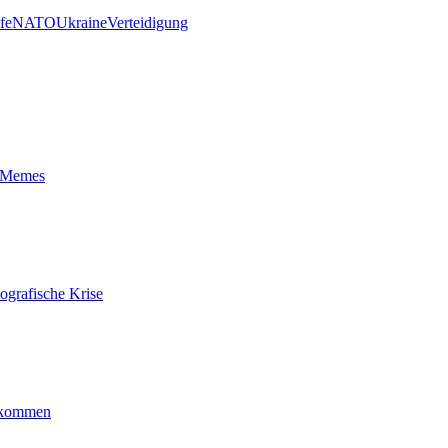
lfe
NATO
Ukraine
Verteidigung
t-Memes
ografische Krise
ankommen