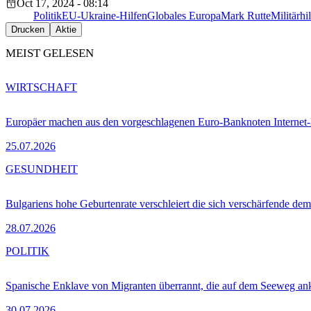
Oct 17, 2024 - 08:14
Politik
EU-Ukraine-Hilfen
Globales Europa
Mark Rutte
Militärhi
Drucken
Aktie
MEIST GELESEN
WIRTSCHAFT
Europäer machen aus den vorgeschlagenen Euro-Banknoten Interne
25.07.2026
GESUNDHEIT
Bulgariens hohe Geburtenrate verschleiert die sich verschärfende dem
28.07.2026
POLITIK
Spanische Enklave von Migranten überrannt, die auf dem Seeweg 
30.07.2026