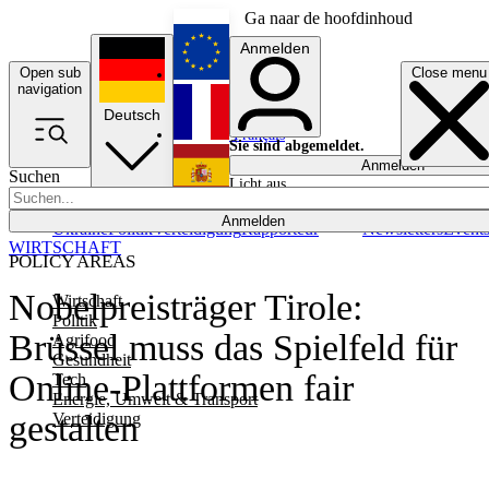
Ga naar de hoofdinhoud
Anmelden
Open sub
Close menu
English
navigation
Deutsch
Français
Sie sind abgemeldet.
Anmelden
Suchen
Licht aus
Español
Anmelden
Ukraine
Politik
Verteidigung
Rapporteur
Newsletters
Event
WIRTSCHAFT
POLICY AREAS
Nobelpreisträger Tirole:
Wirtschaft
Politik
Brüssel muss das Spielfeld für
Agrifood
Gesundheit
Online-Plattformen fair
Tech
Energie, Umwelt & Transport
gestalten
Verteidigung