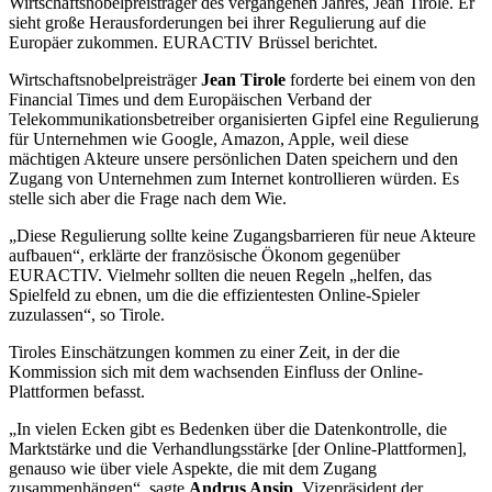
Wirtschaftsnobelpreisträger des vergangenen Jahres, Jean Tirole. Er
sieht große Herausforderungen bei ihrer Regulierung auf die
Europäer zukommen. EURACTIV Brüssel berichtet.
Wirtschaftsnobelpreisträger
Jean Tirole
forderte bei einem von den
Financial Times und dem Europäischen Verband der
Telekommunikationsbetreiber organisierten Gipfel eine Regulierung
für Unternehmen wie Google, Amazon, Apple, weil diese
mächtigen Akteure unsere persönlichen Daten speichern und den
Zugang von Unternehmen zum Internet kontrollieren würden. Es
stelle sich aber die Frage nach dem Wie.
„Diese Regulierung sollte keine Zugangsbarrieren für neue Akteure
aufbauen“, erklärte der französische Ökonom gegenüber
EURACTIV. Vielmehr sollten die neuen Regeln „helfen, das
Spielfeld zu ebnen, um die die effizientesten Online-Spieler
zuzulassen“, so Tirole.
Tiroles Einschätzungen kommen zu einer Zeit, in der die
Kommission sich mit dem wachsenden Einfluss der Online-
Plattformen befasst.
„In vielen Ecken gibt es Bedenken über die Datenkontrolle, die
Marktstärke und die Verhandlungsstärke [der Online-Plattformen],
genauso wie über viele Aspekte, die mit dem Zugang
zusammenhängen“, sagte
Andrus Ansip
, Vizepräsident der