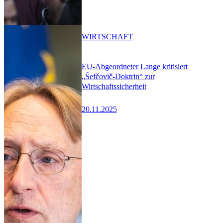
WIRTSCHAFT
EU-Abgeordneter Lange kritisiert
„Šefčovič-Doktrin“ zur
Wirtschaftssicherheit
20.11.2025