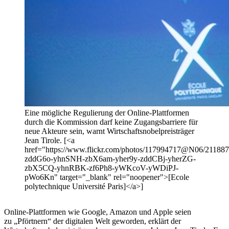
Eine mögliche Regulierung der Online-Plattformen
durch die Kommission darf keine Zugangsbarriere für
neue Akteure sein, warnt Wirtschaftsnobelpreisträger
Jean Tirole. [<a
href="https://www.flickr.com/photos/117994717@N06/2118874
zddG6o-yhnSNH-zbX6am-yher9y-zddCBj-yherZG-
zbX5CQ-yhnRBK-zf6Ph8-yWKcoV-yWDiPJ-
pWo6Kn" target="_blank" rel="noopener">[Ecole
polytechnique Université Paris]</a>]
Online-Plattformen wie Google, Amazon und Apple seien
zu „Pförtnern“ der digitalen Welt geworden, erklärt der