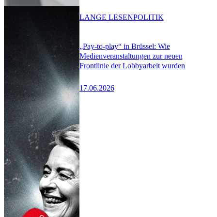
LANGE LESEN
POLITIK
„Pay-to-play“ in Brüssel: Wie
Medienveranstaltungen zur neuen
Frontlinie der Lobbyarbeit wurden
17.06.2026