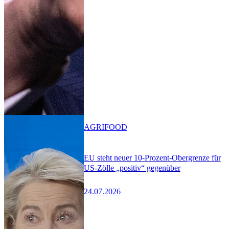
AGRIFOOD
EU steht neuer 10-Prozent-Obergrenze für
US-Zölle „positiv“ gegenüber
24.07.2026