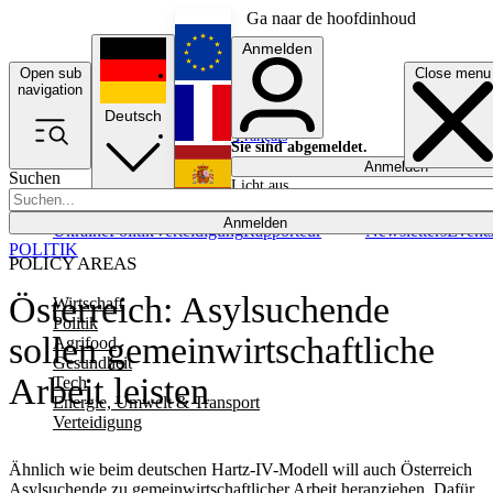
Ga naar de hoofdinhoud
Anmelden
Open sub
Close menu
English
navigation
Deutsch
Français
Sie sind abgemeldet.
Anmelden
Suchen
Licht aus
Español
Anmelden
Ukraine
Politik
Verteidigung
Rapporteur
Newsletters
Event
POLITIK
POLICY AREAS
Österreich: Asylsuchende
Wirtschaft
Politik
sollen gemeinwirtschaftliche
Agrifood
Gesundheit
Arbeit leisten
Tech
Energie, Umwelt & Transport
Verteidigung
Ähnlich wie beim deutschen Hartz-IV-Modell will auch Österreich
Asylsuchende zu gemeinwirtschaftlicher Arbeit heranziehen. Dafür