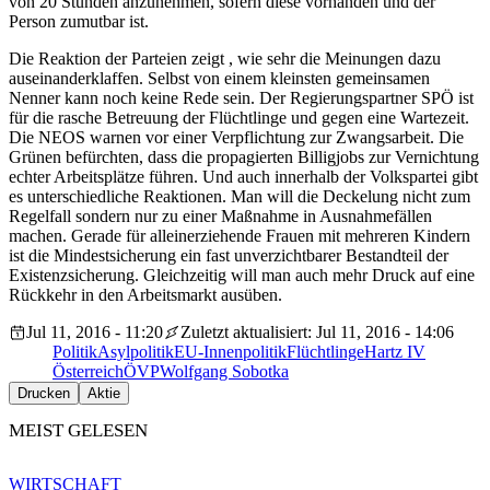
von 20 Stunden anzunehmen, sofern diese vorhanden und der
Person zumutbar ist.
Die Reaktion der Parteien zeigt , wie sehr die Meinungen dazu
auseinanderklaffen. Selbst von einem kleinsten gemeinsamen
Nenner kann noch keine Rede sein. Der Regierungspartner SPÖ ist
für die rasche Betreuung der Flüchtlinge und gegen eine Wartezeit.
Die NEOS warnen vor einer Verpflichtung zur Zwangsarbeit. Die
Grünen befürchten, dass die propagierten Billigjobs zur Vernichtung
echter Arbeitsplätze führen. Und auch innerhalb der Volkspartei gibt
es unterschiedliche Reaktionen. Man will die Deckelung nicht zum
Regelfall sondern nur zu einer Maßnahme in Ausnahmefällen
machen. Gerade für alleinerziehende Frauen mit mehreren Kindern
ist die Mindestsicherung ein fast unverzichtbarer Bestandteil der
Existenzsicherung. Gleichzeitig will man auch mehr Druck auf eine
Rückkehr in den Arbeitsmarkt ausüben.
Jul 11, 2016 - 11:20
Zuletzt aktualisiert: Jul 11, 2016 - 14:06
Politik
Asylpolitik
EU-Innenpolitik
Flüchtlinge
Hartz IV
Österreich
ÖVP
Wolfgang Sobotka
Drucken
Aktie
MEIST GELESEN
WIRTSCHAFT