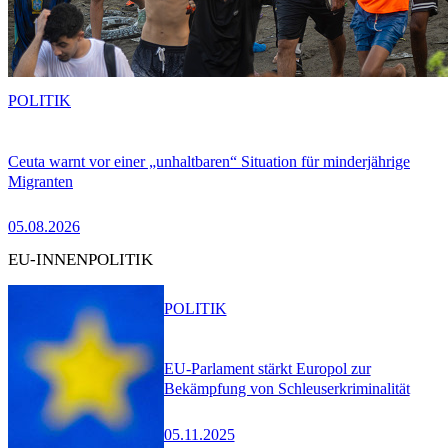
POLITIK
Ceuta warnt vor einer „unhaltbaren“ Situation für minderjährige
Migranten
05.08.2026
EU-INNENPOLITIK
POLITIK
EU-Parlament stärkt Europol zur
Bekämpfung von Schleuserkriminalität
05.11.2025