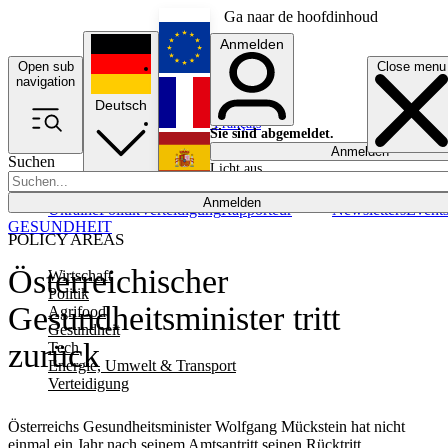
Ga naar de hoofdinhoud
Anmelden
Open sub
Close menu
English
navigation
Deutsch
Français
Sie sind abgemeldet.
Anmelden
Suchen
Licht aus
Español
Anmelden
Ukraine
Politik
Verteidigung
Rapporteur
Newsletters
Event
GESUNDHEIT
POLICY AREAS
Österreichischer
Wirtschaft
Politik
Gesundheitsminister tritt
Agrifood
Gesundheit
zurück
Tech
Energie, Umwelt & Transport
Verteidigung
Österreichs Gesundheitsminister Wolfgang Mückstein hat nicht
einmal ein Jahr nach seinem Amtsantritt seinen Rücktritt