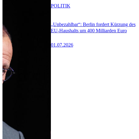
POLITIK
„Unbezahlbar“: Berlin fordert Kürzung des
EU-Haushalts um 400 Milliarden Euro
01.07.2026