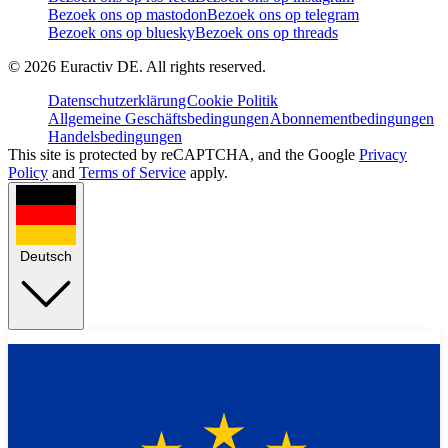
Bezoek ons op mastodon
Bezoek ons op telegram
Bezoek ons op bluesky
Bezoek ons op threads
©
2026
Euractiv DE. All rights reserved.
Datenschutzerklärung
Cookie Politik
Allgemeine Geschäftsbedingungen
Abonnementbedingungen
Handelsbedingungen
This site is protected by reCAPTCHA, and the Google
Privacy
Policy
and
Terms of Service
apply.
Deutsch