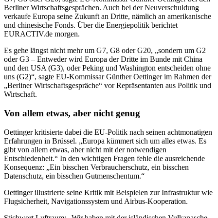
Berliner Wirtschaftsgesprächen. Auch bei der Neuverschuldung
verkaufe Europa seine Zukunft an Dritte, nämlich an amerikanische
und chinesische Fonds. Über die Energiepolitik berichtet
EURACTIV.de morgen.
Es gehe längst nicht mehr um G7, G8 oder G20, „sondern um G2
oder G3 – Entweder wird Europa der Dritte im Bunde mit China
und den USA (G3), oder Peking und Washington entscheiden ohne
uns (G2)“, sagte EU-Kommissar Günther Oettinger im Rahmen der
„Berliner Wirtschaftsgespräche“ vor Repräsentanten aus Politik und
Wirtschaft.
Von allem etwas, aber nicht genug
Oettinger kritisierte dabei die EU-Politik nach seinen achtmonatigen
Erfahrungen in Brüssel. „Europa kümmert sich um alles etwas. Es
gibt von allem etwas, aber nicht mit der notwendigen
Entschiedenheit.“ In den wichtigen Fragen fehle die ausreichende
Konsequenz: „Ein bisschen Verbraucherschutz, ein bisschen
Datenschutz, ein bisschen Gutmenschentum.“
Oettinger illustrierte seine Kritik mit Beispielen zur Infrastruktur wie
Flugsicherheit, Navigationssystem und Airbus-Kooperation.
Stichwort Luftraum: „Wir haben mit der isländischen Vulkanasche