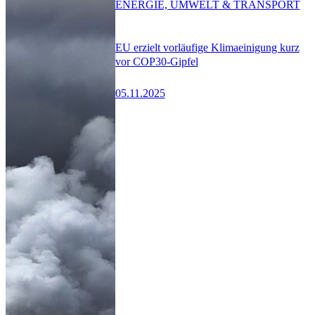
ENERGIE, UMWELT & TRANSPORT
EU erzielt vorläufige Klimaeinigung kurz
vor COP30-Gipfel
05.11.2025