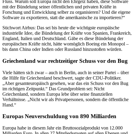
Fluss. Warum soll Europa nicht den Ehrgeiz haben, diese Software
mit der Bündelung seiner öffentlichen und privaten Kräfte in
Forschung und Entwicklung selber zu organisieren? Und die eigene
Software zu exportieren, statt die amerikanische zu importieren?“
Stichwort Airbus: Das sei bis heute die wichtigste europäische
industrielle Idee, die Bündelung der Kräfte von Spanien, Frankreich,
England, Italien und Deutschland. Gäbe es diese Bündelung der
europäischen Kräfte nicht, hätte womöglich Boeing ein Monopol –
bis dann China oder Indien oder Russland hinzustoßen würden.
Griechenland war rechtzeitiger Schuss vor den Bug
Viele hätten sich zwar – auch in Berlin, auch in seiner Partei – über
die Hilfe für Griechenland beschwert, sagte der CDU-Politiker.
„Aber gesamteuropäisch gesehen, war das ein Schuss vor den Bug
im richtigen Zeitpunkt.“ Das Grundproblem sei: Nicht
Griechenland, sondern Europa lebe über seine finanziellen
Verhältnisse. „Nicht wir als Privatpersonen, sondern die öffentliche
Hand.“
Europas Neuverschuldung von 890 Milliarden
Europa habe in diesem Jahr ein Bruttosozialprodukt von 12.000
Milliarden Euro. In allen 27 Mitgliedsstaaten auf allen Ebenen und