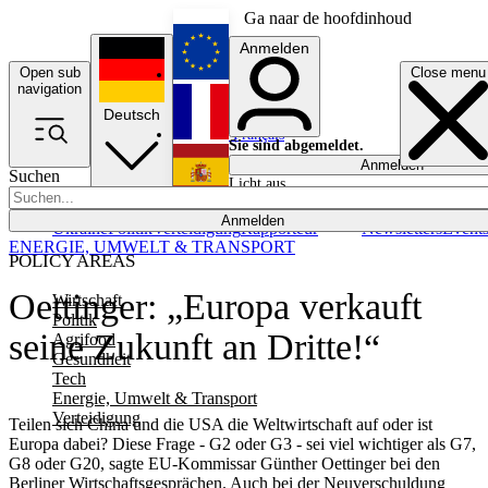
Ga naar de hoofdinhoud
Anmelden
Open sub
Close menu
English
navigation
Deutsch
Français
Sie sind abgemeldet.
Anmelden
Suchen
Licht aus
Español
Anmelden
Ukraine
Politik
Verteidigung
Rapporteur
Newsletters
Event
ENERGIE, UMWELT & TRANSPORT
POLICY AREAS
Oettinger: „Europa verkauft
Wirtschaft
Politik
seine Zukunft an Dritte!“
Agrifood
Gesundheit
Tech
Energie, Umwelt & Transport
Verteidigung
Teilen sich China und die USA die Weltwirtschaft auf oder ist
Europa dabei? Diese Frage - G2 oder G3 - sei viel wichtiger als G7,
G8 oder G20, sagte EU-Kommissar Günther Oettinger bei den
Berliner Wirtschaftsgesprächen. Auch bei der Neuverschuldung