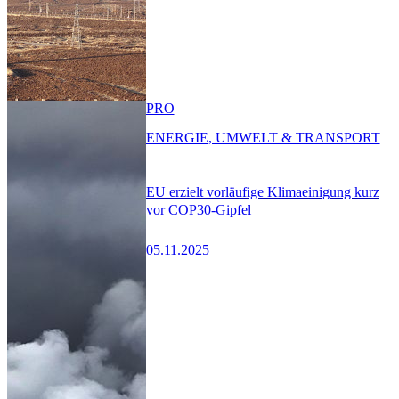
PRO
ENERGIE, UMWELT & TRANSPORT
EU erzielt vorläufige Klimaeinigung kurz
vor COP30-Gipfel
05.11.2025