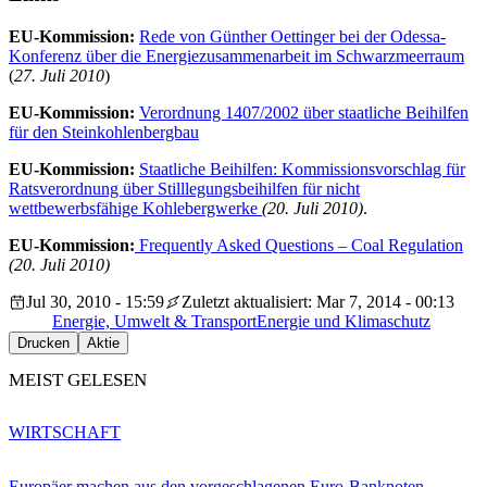
EU-Kommission:
Rede von Günther Oettinger bei der Odessa-
Konferenz über die Energiezusammenarbeit im Schwarzmeerraum
(
27. Juli 2010
)
EU-Kommission:
Verordnung 1407/2002 über staatliche Beihilfen
für den Steinkohlenbergbau
EU-Kommission:
Staatliche Beihilfen: Kommissionsvorschlag für
Ratsverordnung über Stilllegungsbeihilfen für nicht
wettbewerbsfähige Kohlebergwerke
(20. Juli 2010)
.
EU-Kommission:
Frequently Asked Questions – Coal Regulation
(20. Juli 2010)
Jul 30, 2010 - 15:59
Zuletzt aktualisiert: Mar 7, 2014 - 00:13
Energie, Umwelt & Transport
Energie und Klimaschutz
Drucken
Aktie
MEIST GELESEN
WIRTSCHAFT
Europäer machen aus den vorgeschlagenen Euro-Banknoten