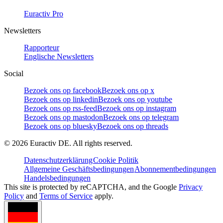
Euractiv Pro
Newsletters
Rapporteur
Englische Newsletters
Social
Bezoek ons op facebook
Bezoek ons op x
Bezoek ons op linkedin
Bezoek ons op youtube
Bezoek ons op rss-feed
Bezoek ons op instagram
Bezoek ons op mastodon
Bezoek ons op telegram
Bezoek ons op bluesky
Bezoek ons op threads
©
2026
Euractiv DE. All rights reserved.
Datenschutzerklärung
Cookie Politik
Allgemeine Geschäftsbedingungen
Abonnementbedingungen
Handelsbedingungen
This site is protected by reCAPTCHA, and the Google
Privacy
Policy
and
Terms of Service
apply.