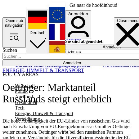
Ga naar de hoofdinhoud
Anmelden
Open sub
Close menu
English
navigation
Deutsch
Français
Sie sind abgemeldet.
Anmelden
Suchen
Licht aus
Español
Anmelden
Ukraine
Politik
Verteidigung
Rapporteur
Newsletters
Event
ENERGIE, UMWELT & TRANSPORT
POLICY AREAS
Oettinger: Marktanteil
Wirtschaft
Politik
Russlands steigt erheblich
Agrifood
Gesundheit
Tech
Energie, Umwelt & Transport
Verteidigung
Die hohe Abhängigkeit der EU-Länder von russischem Gas wird
nach Einschätzung von EU-Energiekommissar Günther Oettinger
weiter zunehmen. Oettinger wirbt bei den russischen Partnern
zugleich um Verständnis für die Diversifizierungsstrategie der EU.