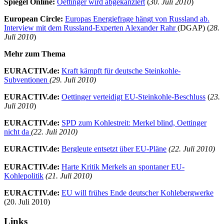
Spiegel Online:
Oettinger wird abgekanzlert
(
30. Juli 2010
)
European Circle:
Europas Energiefrage hängt von Russland ab.
Interview mit dem Russland-Experten Alexander Rahr
(DGAP) (
28.
Juli 2010
)
Mehr zum Thema
EURACTIV.de:
Kraft kämpft für deutsche Steinkohle-
Subventionen
(
29. Juli 2010
)
EURACTIV.de:
Oettinger verteidigt EU-Steinkohle-Beschluss
(
23.
Juli 2010
)
EURACTIV.de:
SPD zum Kohlestreit: Merkel blind, Oettinger
nicht da
(22. Juli 2010)
EURACTIV.de:
Bergleute entsetzt über EU-Pläne
(22. Juli 2010)
EURACTIV.de:
Harte Kritik Merkels an spontaner EU-
Kohlepolitik
(21. Juli 2010)
EURACTIV.de:
EU will frühes Ende deutscher Kohlebergwerke
(20. Juli 2010)
Links