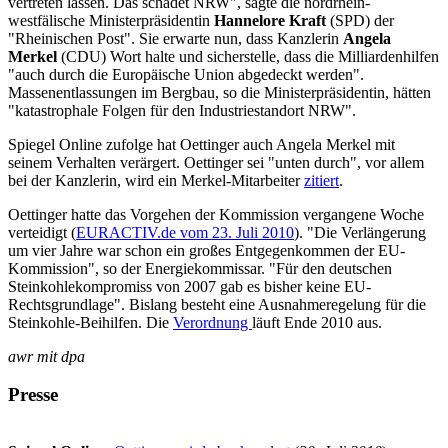
vertreten lassen. Das schadet NRW", sagte die nordrhein-
westfälische Ministerpräsidentin
Hannelore Kraft
(SPD) der
"Rheinischen Post". Sie erwarte nun, dass Kanzlerin
Angela
Merkel
(CDU) Wort halte und sicherstelle, dass die Milliardenhilfen
"auch durch die Europäische Union abgedeckt werden".
Massenentlassungen im Bergbau, so die Ministerpräsidentin, hätten
"katastrophale Folgen für den Industriestandort NRW".
Spiegel Online zufolge hat Oettinger auch Angela Merkel mit
seinem Verhalten verärgert. Oettinger sei "unten durch", vor allem
bei der Kanzlerin, wird ein Merkel-Mitarbeiter
zitiert
.
Oettinger hatte das Vorgehen der Kommission vergangene Woche
verteidigt (
EURACTIV.de vom 23. Juli 2010
). "Die Verlängerung
um vier Jahre war schon ein großes Entgegenkommen der EU-
Kommission", so der Energiekommissar. "Für den deutschen
Steinkohlekompromiss von 2007 gab es bisher keine EU-
Rechtsgrundlage". Bislang besteht eine Ausnahmeregelung für die
Steinkohle-Beihilfen. Die
Verordnung
läuft Ende 2010 aus.
awr mit dpa
Presse