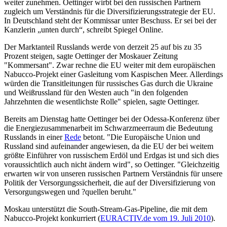
weiter zunehmen. Oettinger wirbt bei den russischen Partnern
zugleich um Verständnis für die Diversifizierungsstrategie der EU.
In Deutschland steht der Kommissar unter Beschuss. Er sei bei der
Kanzlerin „unten durch“, schreibt Spiegel Online.
Der Marktanteil Russlands werde von derzeit 25 auf bis zu 35
Prozent steigen, sagte Oettinger der Moskauer Zeitung
"Kommersant". Zwar rechne die EU weiter mit dem europäischen
Nabucco-Projekt einer Gasleitung vom Kaspischen Meer. Allerdings
würden die Transitleitungen für russisches Gas durch die Ukraine
und Weißrussland für den Westen auch "in den folgenden
Jahrzehnten die wesentlichste Rolle" spielen, sagte Oettinger.
Bereits am Dienstag hatte Oettinger bei der Odessa-Konferenz über
die Energiezusammenarbeit im Schwarzmeerraum die Bedeutung
Russlands in einer
Rede
betont. "Die Europäische Union und
Russland sind aufeinander angewiesen, da die EU der bei weitem
größte Einführer von russischem Erdöl und Erdgas ist und sich dies
voraussichtlich auch nicht ändern wird", so Oettinger. "Gleichzeitig
erwarten wir von unseren russischen Partnern Verständnis für unsere
Politik der Versorgungssicherheit, die auf der Diversifizierung von
Versorgungswegen und ?quellen beruht."
Moskau unterstützt die South-Stream-Gas-Pipeline, die mit dem
Nabucco-Projekt konkurriert (
EURACTIV.de vom 19. Juli 2010
).