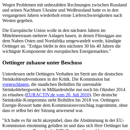
Wegen Problemen mit unbezahlten Rechnungen zwischen Russland
und seinen Nachbarn Ukraine und Weißrussland hatte es in den
vergangenen Jahren wiederholt ernste Lieferschwierigkeiten nach
Westen gegeben.
Die Europäische Union wolle in den nächsten Jahren im
Mittelmeerraum mehrere Anlagen bauen, in denen Flüssiggas aus
dem Nahen Osten und Nordafrika umgewandelt werde, kündigte
Oettinger an. "Erdgas bleibt in den nächsten 30 bis 40 Jahren die
wichtigste Komponente des europäischen Energiemarktes."
Oettinger zuhause unter Beschuss
Unterdessen steht Oettingers Verhalten im Streit um die deutschen
Steinkohlesubventionen in der Kritik. Die Kommission hat
vorgeschlagen
, die staatlichen Beihilfen für unrentable
Steinkohlebergwerke in Milliardenhöhe nur noch bis Oktober 2014
zu erlauben (
EURACTIV.de vom 20. Juli 2010
). Der deutsche
Steinkohle-Kompromiss sieht Beihilfen bis 2018 vor. Oettingers
Energie-Ressort hatte dem Kommissionsvorschlag zugestimmt, ohne
dass er selbst bei der Sitzung anwesend war.
"Ich halte es für nicht akzeptabel, dass die Abstimmung in der EU-
Kommission einstimmig gefallen ist und dass sich Herr Oettinger hat