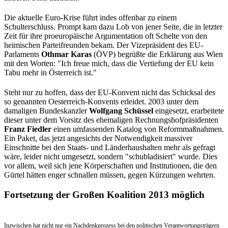
Die aktuelle Euro-Krise führt indes offenbar zu einem
Schulterschluss. Prompt kam dazu Lob von jener Seite, die in letzter
Zeit für ihre proeuropäische Argumentation oft Schelte von den
heimischen Parteifreunden bekam. Der Vizepräsident des EU-
Parlaments
Othmar Karas
(ÖVP)
begrüßte die Erklärung aus Wien
mit den Worten: "Ich freue mich, dass die Vertiefung der EU kein
Tabu mehr in Österreich ist."
Steht nur zu hoffen, dass der EU-Konvent nicht das Schicksal des
so genannten Oesterreich-Konvents erleidet. 2003 unter dem
damaligen Bundeskanzler
Wolfgang Schüssel
eingesetzt, erarbeitete
dieser unter dem Vorsitz des ehemaligen Rechnungshofpräsidenten
Franz Fiedler
einen umfassenden Katalog von Reformmaßnahmen.
Ein Paket, das jetzt angesichts der Notwendigkeit massiver
Einschnitte bei den Staats- und Länderhaushalten mehr als gefragt
wäre, leider nicht umgesetzt, sondern "schubladisiert" wurde. Dies
vor allem, weil sich jene Körperschaften und Institutionen, die den
Gürtel hätten enger schnallen müssen, gegen Kürzungen wehrten.
Fortsetzung der Großen Koalition 2013 möglich
Inzwischen hat nicht nur ein Nachdenkprozess bei den politischen Verantwortungsträgern