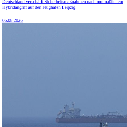
Deutschland verschärft Sicherheitsmaßnahmen nach mutmaßlichem
Hybridangriff auf den Flughafen Leipzig
06.08.2026