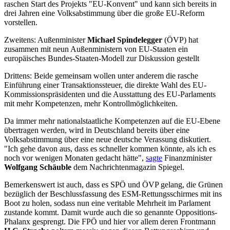
raschen Start des Projekts "EU-Konvent" und kann sich bereits in
drei Jahren eine Volksabstimmung über die große EU-Reform
vorstellen.
Zweitens: Außenminister
Michael Spindelegger
(ÖVP) hat
zusammen mit neun Außenministern von EU-Staaten ein
europäisches Bundes-Staaten-Modell zur Diskussion gestellt
Drittens: Beide gemeinsam wollen unter anderem die rasche
Einführung einer Transaktionssteuer, die direkte Wahl des EU-
Kommissionspräsidenten und die Ausstattung des EU-Parlaments
mit mehr Kompetenzen, mehr Kontrollmöglichkeiten.
Da immer mehr nationalstaatliche Kompetenzen auf die EU-Ebene
übertragen werden, wird in Deutschland bereits über eine
Volksabstimmung über eine neue deutsche Verassung diskutiert.
"Ich gehe davon aus, dass es schneller kommen könnte, als ich es
noch vor wenigen Monaten gedacht hätte",
sagte
Finanzminister
Wolfgang Schäuble
dem Nachrichtenmagazin Spiegel.
Bemerkenswert ist auch, dass es SPÖ und ÖVP gelang, die Grünen
bezüglich der Beschlussfassung des ESM-Rettungsschirmes mit ins
Boot zu holen, sodass nun eine veritable Mehrheit im Parlament
zustande kommt. Damit wurde auch die so genannte Oppositions-
Phalanx gesprengt. Die FPÖ und hier vor allem deren Frontmann