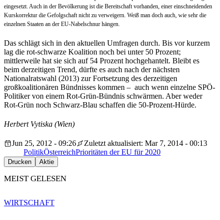
eingesetzt. Auch in der Bevölkerung ist die Bereitschaft vorhanden, einer einschneidenden
Kurskorrektur die Gefolgschaft nicht zu verweigern. Weiß man doch auch, wie sehr die
einzelnen Staaten an der EU-Nabelschnur hängen.
Das schlägt sich in den aktuellen Umfragen durch. Bis vor kurzem
lag die rot-schwarze Koalition noch bei unter 50 Prozent;
mittlerweile hat sie sich auf 54 Prozent hochgehantelt. Bleibt es
beim derzeitigen Trend, dürfte es auch nach der nächsten
Nationalratswahl (2013) zur Fortsetzung des derzeitigen
großkoalitionären Bündnisses kommen –
auch wenn einzelne SPÖ-
Politiker von einem Rot-Grün-Bündnis schwärmen. Aber weder
Rot-Grün noch Schwarz-Blau schaffen die 50-Prozent-Hürde.
Herbert Vytiska (Wien)
Jun 25, 2012 - 09:26
Zuletzt aktualisiert: Mar 7, 2014 - 00:13
Politik
Österreich
Prioritäten der EU für 2020
Drucken
Aktie
MEIST GELESEN
WIRTSCHAFT