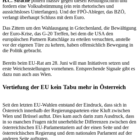
H.C. Strache
poltern massiv gegen diesen Rettungsschirm und
fordern eine Volksabstimmung (ein rein rhetorisches und
aussichtsloses Unterfangen). Und der FPÖ-Ableger, das BZÖ,
verlangt überhaupt Schluss mit dem Euro.
Das Zittern um den Wahlausgang in Griechenland, die Bewältigung
der Euro-Krise, das G-20 Treffen, bei dem die USA den
europäischen Partnern Ratschläge zu erteilen versuchten, anstelle
vor der eigenen Türe zu kehren, haben offensichlich Bewegung in
die Politik gebracht.
Bereits beim EU-Rat am 28. Juni will man Initiativen setzen und
erste Weichenstellungen vornehmen. Entsprechende Signale gibt es
dazu nun auch aus Wien.
Vertiefung der EU kein Tabu mehr in Österreich
Seit den letzten EU-Wahlen entstand der Eindruck, dass sich in
Österreich innerhalb der Regierungsparteien eine Kluft zwischen
Wien und Brüssel auftut. Dies kam auch darin zum Ausdruck, dass
in so manchen Fragen nicht unerhebliche Differenzen zwischen den
österreichischen EU-Parlamentariern auf der einen Seite und der
österreichischen Regierung und dem nationalen Parlament auf der
anderen Seite auftraten.