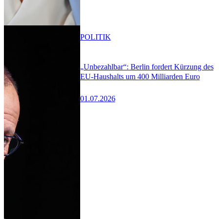
POLITIK
„Unbezahlbar“: Berlin fordert Kürzung des
EU-Haushalts um 400 Milliarden Euro
01.07.2026