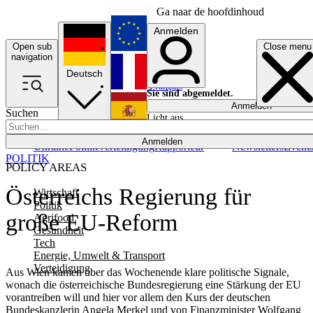
Ga naar de hoofdinhoud
Anmelden
Open sub
Close menu
English
navigation
Deutsch
Français
Sie sind abgemeldet.
Anmelden
Suchen
Licht aus
Español
Anmelden
Ukraine
Politik
Verteidigung
Rapporteur
Newsletters
Event
POLITIK
POLICY AREAS
Österreichs Regierung für
Wirtschaft
Politik
große EU-Reform
Agrifood
Gesundheit
Tech
Energie, Umwelt & Transport
Verteidigung
Aus Wien kamen über das Wochenende klare politische Signale,
wonach die österreichische Bundesregierung eine Stärkung der EU
vorantreiben will und hier vor allem den Kurs der deutschen
Bundeskanzlerin Angela Merkel und von Finanzminister Wolfgang