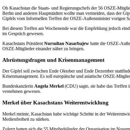
Ob Kasachstan die Staats- und Regierungschefs der 56 OSZE-Mitgli
Berlin und anderen Hauptstädten wollte man vermeiden, dass der Gi
Gipfels vom Informellen Treffen der OSZE-Außenminister vorigen Sa
Bei diesem Treffen am Wochenende war die Empfehlung jedoch eindeu
im Gespräch gewesen.
Kasachstans Präsident
Nursultan Nasarbajew
hatte die OSZE-Außenm
OSZE-Mitglieder einander näher zu bringen.
Abrüstungsfragen und Krisenmanagement
Der Gipfel soll zwischen Ende Oktober und Ende Dezember stattfind
Krisenmanagement. Es soll europäische und asiatische OSZE-Mitgliede
Bundeskanzlerin
Angela Merkel
(CDU) sagte, sie habe das Treffen 
vernehmen gewesen.
Merkel über Kasachstans Weiterentwicklung
Merkel meinte, Kasachstan habe wichtige Schritte in der Weiterentw
Medienfreiheit zu stärken.
Zuletzt hatten sich die 55 Mitgliedsländer der Organisation im Novem