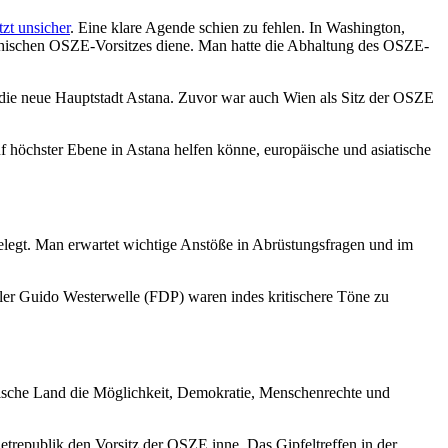
tzt unsicher
. Eine klare Agende schien zu fehlen. In Washington,
chischen OSZE-Vorsitzes diene. Man hatte die Abhaltung des OSZE-
die neue Hauptstadt Astana. Zuvor war auch Wien als Sitz der OSZE
 höchster Ebene in Astana helfen könne, europäische und asiatische
legt. Man erwartet wichtige Anstöße in Abrüstungsfragen und im
ler Guido Westerwelle (FDP) waren indes kritischere Töne zu
tische Land die Möglichkeit, Demokratie, Menschenrechte und
jetrepublik den Vorsitz der OSZE inne. Das Gipfeltreffen in der