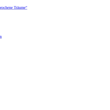
brochene Träume“
en