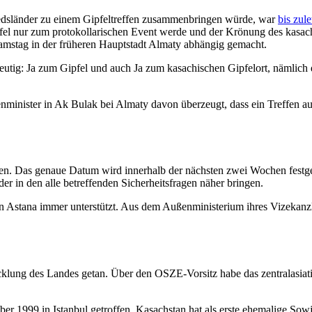
edsländer zu einem Gipfeltreffen zusammenbringen würde, war
bis zule
pfel nur zum protokollarischen Event werde und der Krönung des kasa
mstag in der früheren Hauptstadt Almaty abhängig gemacht.
tig: Ja zum Gipfel und auch Ja zum kasachischen Gipfelort, nämlich 
inister in Ak Bulak bei Almaty davon überzeugt, dass ein Treffen auf
en. Das genaue Datum wird innerhalb der nächsten zwei Wochen festge
r in den alle betreffenden Sicherheitsfragen näher bringen.
in Astana immer unterstützt. Aus dem Außenministerium ihres Vizekanz
icklung des Landes getan. Über den OSZE-Vorsitz habe das zentralasia
ber 1999 in Istanbul getroffen. Kasachstan hat als erste ehemalige Sow