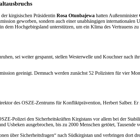
altausbruchs
der kirgisischen Präsidentin
Rosa Otunbajewa
hatten Außenminister
eimission geworben, sondern auch einer unabhängigen internationalen
in dem Hochgebirgsland unterstützen, um ein Klima des Vertrauens zu sc
uhen, sei weiter gespannt, stellen Westerwelle und Kouchner nach ihr
eimission geeinigt. Demnach werden zunächst 52 Polizisten für vier Mo
 Direktor des OSZE-Zentrums für Konfliktprävention, Herbert Salber. Er s
SZE-Polizei den Sicherheitskräften Kirgistans vor allem bei der Stabi
 und Usbeken ausgebrochen, bis zu 2000 Menschen getötet, Tausende v
nen über Sicherheitsfragen“ nach Südkirgistan und verbringen dort dre