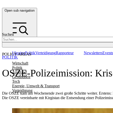
Open sub navigation
Suchen
Ukraine
Politik
Verteidigung
Rapporteur
Newsletters
Event
POLICY AREAS
POLITIK
Wirtschaft
Politik
OSZE-Polizeimission: Krise
Agrifood
Gesundheit
Tech
Energie, Umwelt & Transport
Verteidigung
Die OSZE kam am Wochenende zwei große Schritte weiter. Erstens: Der
Die OSZE vereinbarte mit Kirgistan die Entsendung einer Polizeimiss