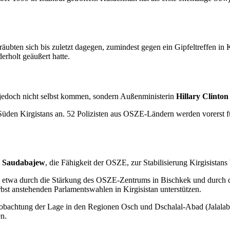
räubten sich bis zuletzt dagegen, zumindest gegen ein Gipfeltreffen i
erholt geäußert hatte.
jedoch nicht selbst kommen, sondern Außenministerin
Hillary Clinton
en Kirgistans an. 52 Polizisten aus OSZE-Ländern werden vorerst für 
 Saudabajew
, die Fähigkeit der OSZE, zur Stabilisierung Kirgisistans b
 etwa durch die Stärkung des OSZE-Zentrums in Bischkek und durch d
st anstehenden Parlamentswahlen in Kirgisistan unterstützen.
obachtung der Lage in den Regionen Osch und Dschalal-Abad (Jalalabad
n.