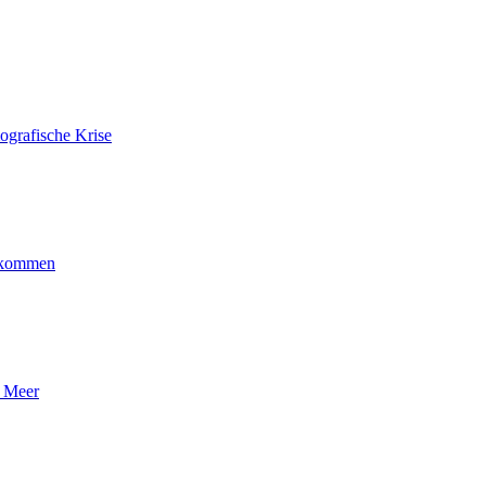
ografische Krise
ankommen
n Meer