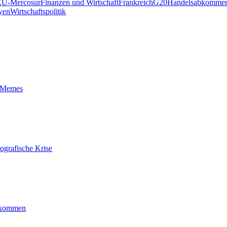
EU-Mercosur
Finanzen und Wirtschaft
Frankreich
G20
Handelsabkomme
yen
Wirtschaftspolitik
t-Memes
ografische Krise
ankommen