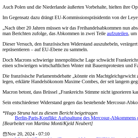
Auch Polen und die Niederlande äußerten Vorbehalte, hielten ihre O
Im Gegensatz dazu drängt EU-Kommissionspräsidentin von der Leyen z
„Nach über 20 Jahren müssen wir das Freihandelsabkommen nun abs
man Berichten zufolge, das Abkommen in zwei Teile
aufzuteilen
, um
Dieser Versuch, den französischen Widerstand auszuhebeln, verärgert
repräsentieren – auf EU-Ebene zu sammeln.
Doch Macrons schwierige innenpolitische Lage schwächt Frankreichs 
einen schwierigen wirtschaftlichen Winter mit Bauernprotesten und 
Die französische Parlamentsdebatte „könnte ein Machtgleichgewicht z
legen, erklärte Handelsökonom Maxime Combes, der seit langem geg
Macron betont, dass Brüssel „Frankreichs Stimme nicht ignorieren kan
Sein entschiedener Widerstand gegen das bestehende Mercosur-Abkomme
*Hugo Struna hat zu diesem Bericht beigetragen
Berlin-Paris-Konflikt: Aufspaltung des Mercosur-Abkommens g
[Bearbeitet von Martina Monti/Kjeld Neubert]
Nov 20, 2024 - 07:10