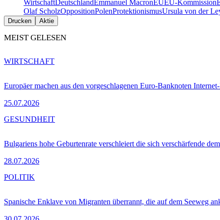
Wirtschaft
Deutschland
Emmanuel Macron
EU
EU-Kommission
Olaf Scholz
Opposition
Polen
Protektionismus
Ursula von der Le
Drucken
Aktie
MEIST GELESEN
WIRTSCHAFT
Europäer machen aus den vorgeschlagenen Euro-Banknoten Interne
25.07.2026
GESUNDHEIT
Bulgariens hohe Geburtenrate verschleiert die sich verschärfende dem
28.07.2026
POLITIK
Spanische Enklave von Migranten überrannt, die auf dem Seeweg 
30.07.2026