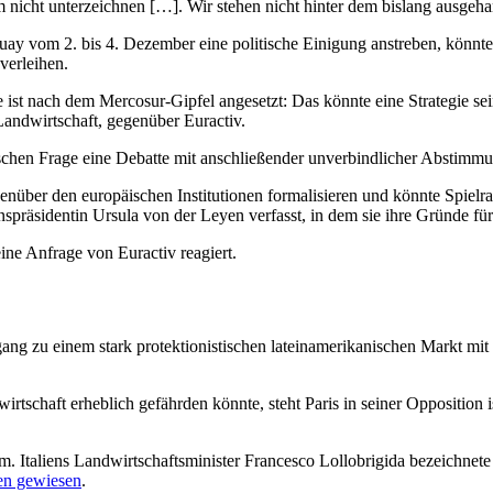
nicht unterzeichnen […]. Wir stehen nicht hinter dem bislang ausgeha
y vom 2. bis 4. Dezember eine politische Einigung anstreben, könnte
verleihen.
 ist nach dem Mercosur-Gipfel angesetzt: Das könnte eine Strategie s
andwirtschaft, gegenüber Euractiv.
ischen Frage eine Debatte mit anschließender unverbindlicher Abstimmu
r den europäischen Institutionen formalisieren und könnte Spielraum
äsidentin Ursula von der Leyen verfasst, in dem sie ihre Gründe für 
ine Anfrage von Euractiv reagiert.
g zu einem stark protektionistischen lateinamerikanischen Markt mit 
chaft erheblich gefährden könnte, steht Paris in seiner Opposition is
 Italiens Landwirtschaftsminister Francesco Lollobrigida bezeichne
en gewiesen
.