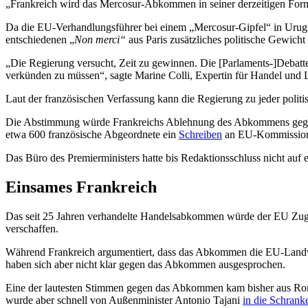
„Frankreich wird das Mercosur-Abkommen in seiner derzeitigen Form 
Da die EU-Verhandlungsführer bei einem „Mercosur-Gipfel“ in Urugua
entschiedenen „
Non merci“
aus Paris zusätzliches politische Gewicht 
„Die Regierung versucht, Zeit zu gewinnen. Die [Parlaments-]Debatte
verkünden zu müssen“, sagte Marine Colli, Expertin für Handel und L
Laut der französischen Verfassung kann die Regierung zu jeder polit
Die Abstimmung würde Frankreichs Ablehnung des Abkommens gegenübe
etwa 600 französische Abgeordnete ein
Schreiben
an EU-Kommissionspr
Das Büro des Premierministers hatte bis Redaktionsschluss nicht auf e
Einsames Frankreich
Das seit 25 Jahren verhandelte Handelsabkommen würde der EU Zugan
verschaffen.
Während Frankreich argumentiert, dass das Abkommen die EU-Landwirts
haben sich aber nicht klar gegen das Abkommen ausgesprochen.
Eine der lautesten Stimmen gegen das Abkommen kam bisher aus Rom.
wurde aber schnell von Außenminister Antonio Tajani
in die Schrank