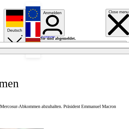
Close menu
Anmelden
English
Deutsch
Français
Sie sind abgemeldet.
Anmelden
Licht aus
Español
mmen
 EU-Mercosur-Abkommen abzuhalten. Präsident Emmanuel Macron