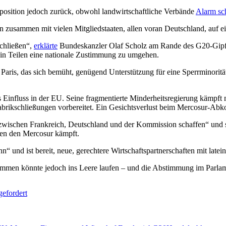
pposition jedoch zurück, obwohl landwirtschaftliche Verbände
Alarm sc
usammen mit vielen Mitgliedstaaten, allen voran Deutschland, auf ei
chließen“,
erklärte
Bundeskanzler Olaf Scholz am Rande des G20-Gipfels
 in Teilen eine nationale Zustimmung zu umgehen.
 Paris, das sich bemüht, genügend Unterstützung für eine Sperrminorit
Einfluss in der EU. Seine fragmentierte Minderheitsregierung kämpft
Fabrikschließungen vorbereitet. Ein Gesichtsverlust beim Mercosur-Ab
wischen Frankreich, Deutschland und der Kommission schaffen“ und sog
en den Mercosur kämpft.
n“ und ist bereit, neue, gerechtere Wirtschaftspartnerschaften mit late
n könnte jedoch ins Leere laufen – und die Abstimmung im Parlament k
efordert