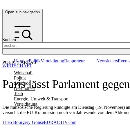
Open sub navigation
Suchen
Ukraine
Politik
Verteidigung
Rapporteur
Newsletters
Event
POLICY AREAS
WIRTSCHAFT
Wirtschaft
Politik
Paris lässt Parlament ge
Agrifood
Gesundheit
Tech
Energie, Umwelt & Transport
Verteidigung
Die französische Regierung kündigte am Dienstag (19. November) 
versucht, die EU-Kommission noch vor Jahresende von dem Abkom
Théo Bourgery-Gonse
EURACTIV.com